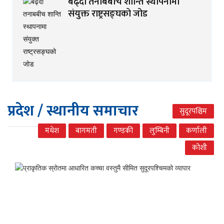
बढ्दो तनाबबीच शान्ति स्थापनामा
संयुक्त राष्ट्रसङ्घको जोड
प्रदेश / स्थानीय समाचार
सुदूरपश्चिम
मधेश
बागमती
गण्डकी
लुम्बिनी
कर्णाली
कोशी