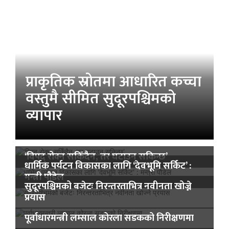
प्राकृतिक स्रोतमा आधारित कच्चा
वस्तुमै सीमित सुदूरपश्चिमको
व्यापार
‘विपद् रोक्न सकिँदैन, तर घटाउन सकिन्छ’
धार्मिक पर्यटन विकासका लागि ‘देवभूमि सर्किट’ :
मन्त्री पौडेल
सुदूरपश्चिमको बजेटः निरन्तरताभित्र नवीनता खोज्ने
प्रयास
पूर्वाधारमन्त्री लम्साल कोरला सडकको निरीक्षणमा