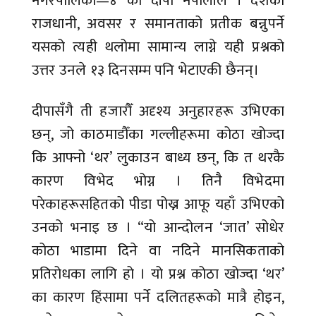
नगरपालिका—४ की दीपा नेपालीले । देशको
राजधानी, अवसर र समानताको प्रतीक बन्नुपर्ने
यसको त्यही थलोमा सामान्य लाग्ने यही प्रश्नको
उत्तर उनले १३ दिनसम्म पनि भेटाएकी छैनन्।
दीपासँगै ती हजारौँ अदृश्य अनुहारहरू उभिएका
छन्, जो काठमाडौँका गल्लीहरूमा कोठा खोज्दा
कि आफ्नो ‘थर’ लुकाउन बाध्य छन्, कि त थरकै
कारण विभेद भोग्न । तिनै विभेदमा
परेकाहरूसहितको पीडा पोख्न आफू यहाँ उभिएको
उनको भनाइ छ । “यो आन्दोलन ‘जात’ सोधेर
कोठा भाडामा दिने वा नदिने मानसिकताको
प्रतिरोधका लागि हो । यो प्रश्न कोठा खोज्दा ‘थर’
का कारण हिंसामा पर्ने दलितहरूको मात्रै होइन,