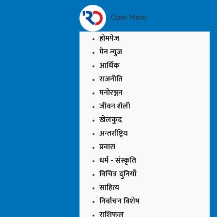
Open Menu
होमपेज
मेन न्युज
आर्थिक
राजनीति
मनोरञ्जन
जीवन शैली
खेलकुद
अन्तर्राष्ट्रिय
प्रवास
धर्म - संस्कृति
विचित्र दुनियाँ
साहित्य
निर्वाचन विशेष
राशिफल