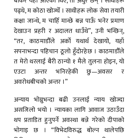
बोकेर यहाँ आएकी थिए, ती अधुरै छन् । साथीहरू
पढ्थे, म कोठा खोज्थेँ । साथीहरू लोक सेवा तयारी
कक्षा जान्थे, म चाहिँ मान्छे बन्न पाऊँ भनेर प्रमाण
देखाउन प्रहरी र अदालत धाउँथे”, उनी भन्छिन्,
“तर, काठमाडौँले अर्को यथार्थ देखायो, यहाँ
सपनाभन्दा पहिचान ठूलो हुँदोरहेछ । काठमाडौँले
त मेरो थरलाई बैरी ठान्यो १ मैले तुलना होइन, यो
एउटा अन्तर भनिरहेकी छु—अवसर र
अवरोधबीचको अन्तर ।”
अन्याय भोग्नुभन्दा बढी उनलाई न्याय खोज्दा
असजिलो भयो । न्यायका लागि आवाज उठाउँदा
थप प्रताडित हुनुपर्ने अवस्था बन्ने गरेको दीपाको
भोगाइ छ । “विभेदविरुद्ध बोल्न थालेपछि