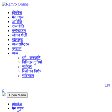
होमपेज
मेन न्युज
आर्थिक
राजनीति
मनोरञ्जन
जीवन शैली
खेलकुद
अन्तर्राष्ट्रिय
प्रवास
अन्य
धर्म - संस्कृति
विचित्र दुनियाँ
साहित्य
निर्वाचन विशेष
राशिफल
EN
>
Open Menu
होमपेज
मेन न्युज