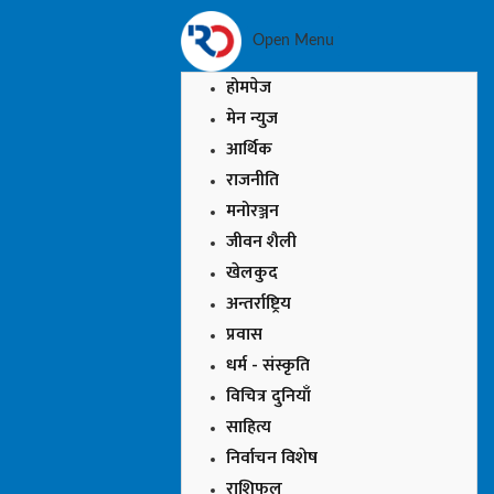
Open Menu
होमपेज
मेन न्युज
आर्थिक
राजनीति
मनोरञ्जन
जीवन शैली
खेलकुद
अन्तर्राष्ट्रिय
प्रवास
धर्म - संस्कृति
विचित्र दुनियाँ
साहित्य
निर्वाचन विशेष
राशिफल