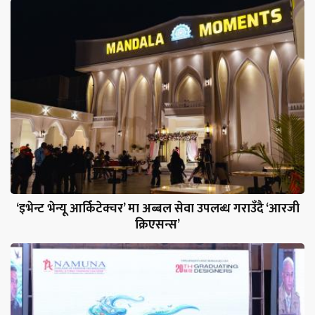
‘इभेन्ट भेन्यू आर्किटेक्चर’ मा अब्बल सेवा उपलब्ध गराउँदै ‘आरजी
क्रिएसन्स’