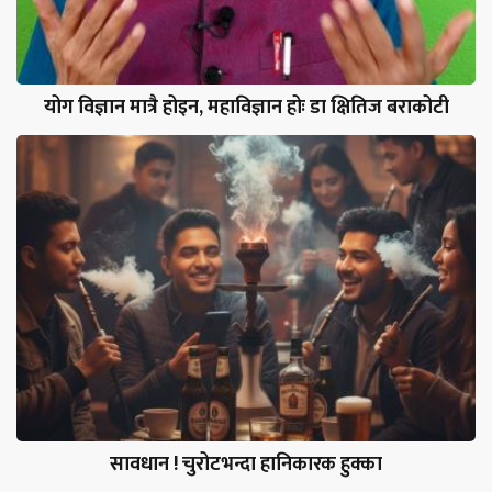
योग विज्ञान मात्रै होइन, महाविज्ञान होः डा क्षितिज बराकोटी
सावधान ! चुरोटभन्दा हानिकारक हुक्का