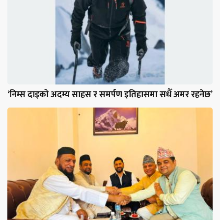
‘निम्स दाइको अदम्य साहस र समर्पण इतिहासमा सधैँ अमर रहनेछ’