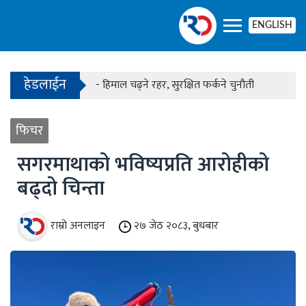
- काठमाडौंको बाँसबारीमा खुल्यो अत्याधुनिक इभेन्ट भेन्य
ENGLISH
हेडलाईन
- हिमाल चढ्ने रहर, सुरक्षित फर्कने चुनौती
- काठमाडौंको बाँसबारीमा खुल्यो अत्याधुनिक इभेन्ट भेन्य
फिचर
सगरमाथाको भविष्यप्रति आरोहीको
बढ्दो चिन्ता
राम्रो अनलाइन
२७ जेठ २०८३, बुधबार