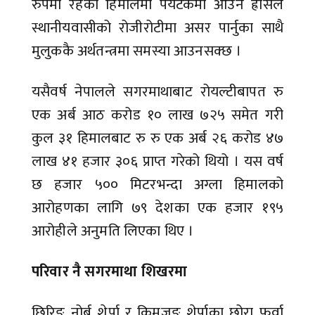
रुपमा रहेको हिमालमा पर्यटकमा आउने ह्रासले
स्थानीयवासीको रोजीरोटीमा असर पार्नुका साथै
मुलुककै अर्थतन्त्रमा समस्या आउनसक्छ ।
यसैवर्ष नेपालले सगरमाथाबाट रोयल्टीबापत रु
एक अर्ब आठ करोड १० लाख ७२५ समेत गरी
कुल ३१ हिमालबाट रु रु एक अर्ब २६ करोड ४७
लाख ४१ हजार ३०६ प्राप्त गरेको थियो । यस वर्ष
छ हजार ५०० मिटरभन्दा अग्ला हिमालको
आरोहणका लागि ७९ देशका एक हजार १९५
आरोहीले अनुमति लिएका थिए ।
परिवार नै सगरमाथा शिखरमा
छिरिङ नोर्बु शेर्पा र किमजुङ शेर्पाका छोरा फुर्वा