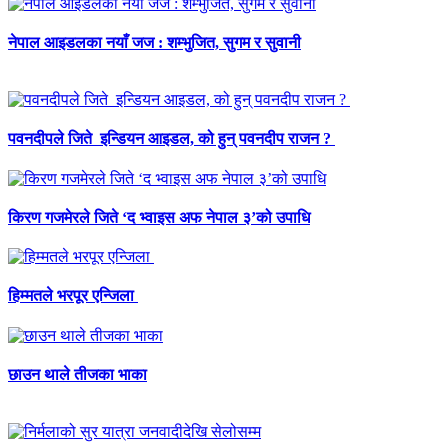
नेपाल आइडलका नयाँ जज : शम्भुजित, सुगम र सुवानी
पवनदीपले जिते इन्डियन आइडल, को हुन् पवनदीप राजन ?
किरण गजमेरले जिते ‘द भ्वाइस अफ नेपाल ३’को उपाधि
हिम्मतले भरपूर एन्जिला
छाउन थाले तीजका भाका