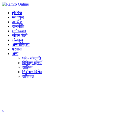
होमपेज
मेन न्युज
आर्थिक
राजनीति
मनोरञ्जन
जीवन शैली
खेलकुद
अन्तर्राष्ट्रिय
प्रवास
अन्य
धर्म - संस्कृति
विचित्र दुनियाँ
साहित्य
निर्वाचन विशेष
राशिफल
>