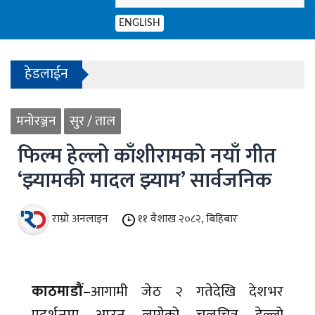
ENGLISH
- काठमाडौंको बाँसबारीमा खुल्यो अत्याधुनिक इभेन्ट भेन्य
हेडलाईन
- हिमाल चढ्ने रहर, सुरक्षित फर्कने चुनौती
मनोरञ्जन
सुर / ताल
1
- काठमाडौंको बाँसबारीमा खुल्यो अत्याधुनिक इभेन्ट भेन्य
2
फिल्म हेल्लो काँशीरामको नयाँ गीत
3
‘झ्यामकी मादल झ्याम’ सार्वजनिक
4
राम्रो अनलाइन
११ वैशाख २०८२, बिहिबार
काठमाडौं–
आगामी जेठ २ गतेदेखि देशभर
प्रदर्शनमा आउन लागेको चलचित्र हेल्लो