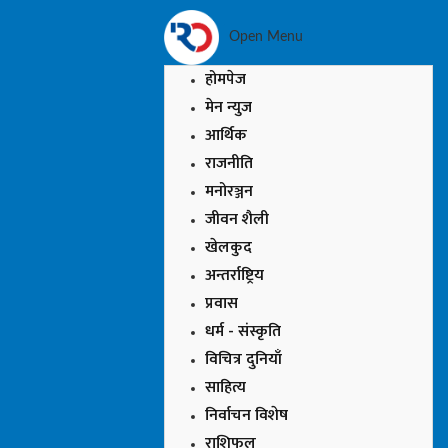
Open Menu
होमपेज
मेन न्युज
आर्थिक
राजनीति
मनोरञ्जन
जीवन शैली
खेलकुद
अन्तर्राष्ट्रिय
प्रवास
धर्म - संस्कृति
विचित्र दुनियाँ
साहित्य
निर्वाचन विशेष
राशिफल