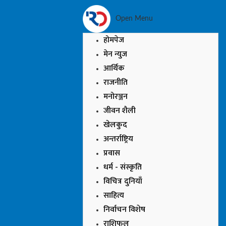
Open Menu
होमपेज
मेन न्युज
आर्थिक
राजनीति
मनोरञ्जन
जीवन शैली
खेलकुद
अन्तर्राष्ट्रिय
प्रवास
धर्म - संस्कृति
विचित्र दुनियाँ
साहित्य
निर्वाचन विशेष
राशिफल