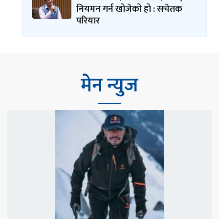
नियमन गर्न खोजेको हो : सचेतक
परियार
मेन न्युज