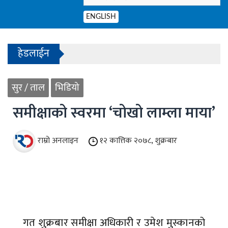
ENGLISH
- काठमाडौंको बाँसबारीमा खुल्यो अत्याधुनिक इभेन्ट भेन्य
हेडलाईन
- हिमाल चढ्ने रहर, सुरक्षित फर्कने चुनौती
सुर / ताल
भिडियो
1
- काठमाडौंको बाँसबारीमा खुल्यो अत्याधुनिक इभेन्ट भेन्य
2
समीक्षाको स्वरमा ‘चोखो लाम्ला माया’
3
4
राम्रो अनलाइन
१२ कात्तिक २०७८, शुक्रबार
गत शुक्रबार समीक्षा अधिकारी र उमेश मुस्कानको