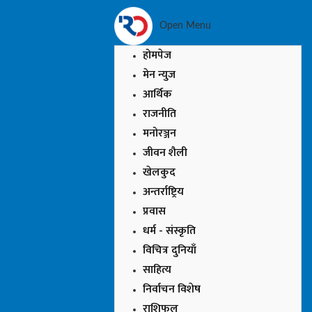
Open Menu
होमपेज
मेन न्युज
आर्थिक
राजनीति
मनोरञ्जन
जीवन शैली
खेलकुद
अन्तर्राष्ट्रिय
प्रवास
धर्म - संस्कृति
विचित्र दुनियाँ
साहित्य
निर्वाचन विशेष
राशिफल