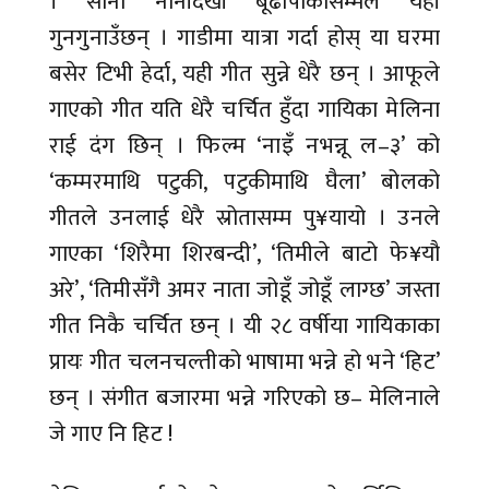
। साना नानीदेखी बूढापाकासम्मले यही
गुनगुनाउँछन् । गाडीमा यात्रा गर्दा होस् या घरमा
बसेर टिभी हेर्दा, यही गीत सुन्ने धेरै छन् । आफूले
गाएको गीत यति धेरै चर्चित हुँदा गायिका मेलिना
राई दंग छिन् । फिल्म ‘नाइँ नभन्नू ल–३’ को
‘कम्मरमाथि पटुकी, पटुकीमाथि घैला’ बोलको
गीतले उनलाई धेरै स्रोतासम्म पु¥यायो । उनले
गाएका ‘शिरैमा शिरबन्दी’, ‘तिमीले बाटो फे¥यौ
अरे’, ‘तिमीसँगै अमर नाता जोडूँ जोडूँ लाग्छ’ जस्ता
गीत निकै चर्चित छन् । यी २८ वर्षीया गायिकाका
प्रायः गीत चलनचल्तीको भाषामा भन्ने हो भने ‘हिट’
छन् । संगीत बजारमा भन्ने गरिएको छ– मेलिनाले
जे गाए नि हिट !