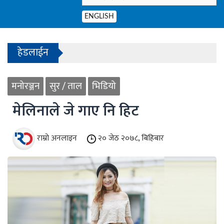
ENGLISH
हेडलाईन
- केही उद्योगमा आशालाग्दा परिणाम देखिन थालेका छन्
मनोरञ्जन
सुर / ताल
भिडियो
1
2
मेलिनाले जे गाए नि हिट
3
4
राम्रो अनलाइन
२० जेठ २०७८, बिहिबार