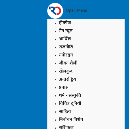
Open Menu
होमपेज
मेन न्युज
आर्थिक
राजनीति
मनोरञ्जन
जीवन शैली
खेलकुद
अन्तर्राष्ट्रिय
प्रवास
धर्म - संस्कृति
विचित्र दुनियाँ
साहित्य
निर्वाचन विशेष
राशिफल