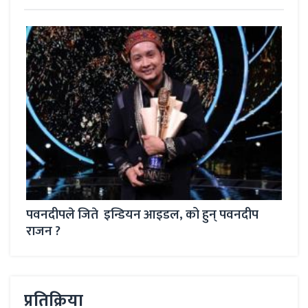
 को हुन् पवनदीप
किरण गजमेरले जिते ‘द भ्वाइस अफ नेपाल 
प्रतिक्रिया