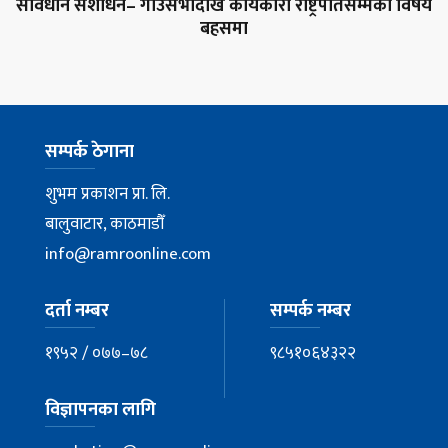
संविधान संशोधन– गाउँसभादेखि कार्यकारी राष्ट्रपतिसम्मका विषय
बहसमा
सम्पर्क ठेगाना
शुभम प्रकाशन प्रा. लि.
बालुवाटार, काठमाडौँ
info@ramroonline.com
दर्ता नम्बर
सम्पर्क नम्बर
१९५२ / ०७७–७८
९८५१०६४३२२
विज्ञापनका लागि