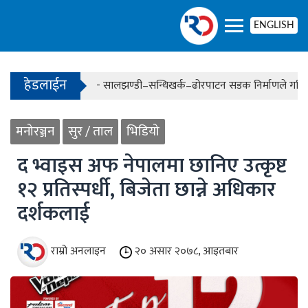
- केही उद्योगमा आशालाग्दा परिणाम देखिन थालेका छन्
ENGLISH
- बढ्दै ग्यासको आयात, हट्दै अभाव
हेडलाईन
- केही उद्योगमा आशालाग्दा परिणाम देखिन थालेका छन्
मनोरञ्जन
सुर / ताल
भिडियो
- बढ्दै ग्यासको आयात, हट्दै अभाव
द भ्वाइस अफ नेपालमा छानिए उत्कृष्ट
१२ प्रतिस्पर्धी, बिजेता छान्ने अधिकार
दर्शकलाई
राम्रो अनलाइन
२० असार २०७८, आइतबार