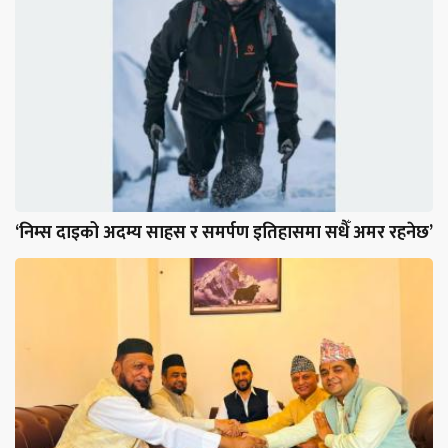
‘निम्स दाइको अदम्य साहस र समर्पण इतिहासमा सधैँ अमर रहनेछ’