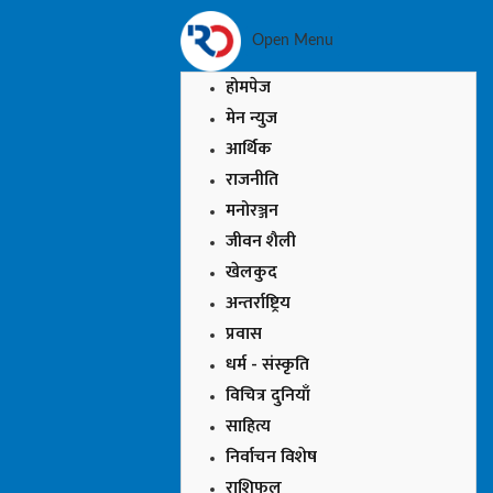
Open Menu
होमपेज
मेन न्युज
आर्थिक
राजनीति
मनोरञ्जन
जीवन शैली
खेलकुद
अन्तर्राष्ट्रिय
प्रवास
धर्म - संस्कृति
विचित्र दुनियाँ
साहित्य
निर्वाचन विशेष
राशिफल