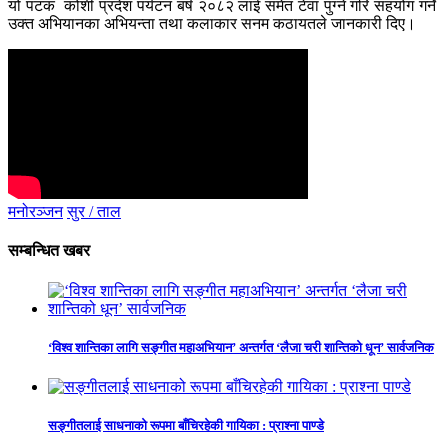
यो पटक कोशी प्रदेश पर्यटन बर्ष २०८२ लाई समेत टेवा पुग्ने गरि सहयोग गर्ने
उक्त अभियानका अभियन्ता तथा कलाकार सनम कठायतले जानकारी दिए।
मनोरञ्जन
सुर / ताल
सम्बन्धित खबर
‘विश्व शान्तिका लागि सङ्गीत महाअभियान’ अन्तर्गत ‘लैजा चरी शान्तिको धून’ सार्वजनिक
सङ्गीतलाई साधनाको रूपमा बाँचिरहेकी गायिका : प्राश्ना पाण्डे