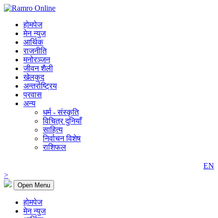
होमपेज
मेन न्युज
आर्थिक
राजनीति
मनोरञ्जन
जीवन शैली
खेलकुद
अन्तर्राष्ट्रिय
प्रवास
अन्य
धर्म - संस्कृति
विचित्र दुनियाँ
साहित्य
निर्वाचन विशेष
राशिफल
EN
>
Open Menu
होमपेज
मेन न्युज