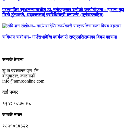
प्रस्तावित प्रधानन्यायाधीश डा. मनोजकुमार शर्माको कार्यायोजना : ‘पुराना मुद्दा
छिटो टुंग्याउने, अदालतलाई प्रविधिमैत्री बनाउने’ (पूर्णपाठसहित)
संविधान संशोधन– गाउँसभादेखि कार्यकारी राष्ट्रपतिसम्मका विषय बहसमा
सम्पर्क ठेगाना
शुभम प्रकाशन प्रा. लि.
बालुवाटार, काठमाडौँ
info@ramroonline.com
दर्ता नम्बर
१९५२ / ०७७–७८
सम्पर्क नम्बर
९८५१०६४३२२