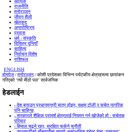
आर्थिक
राजनीति
मनोरञ्जन
जीवन शैली
खेलकुद
अन्तर्राष्ट्रिय
प्रवास
धर्म - संस्कृति
विचित्र दुनियाँ
साहित्य
निर्वाचन विशेष
राशिफल
ENGLISH
होमपेज
/
मनोरञ्जन
/ कोशी प्रदेशका विभिन्न पर्यटकीय क्षेत्रहरूमा छायांकन
गरिएको ‘त्यो मीठो पल’ सार्वजनिक
हेडलाईन
- देश बनाउन प्रधानमन्त्री मात्र होइन, सक्षम टोली र सचेत नागरिक
पनि चाहिन्छ
- सरकारले शैक्षिक परामर्श क्षेत्रलाई नियमन गर्न खोजेको हो : सचेतक
परियार
- हिमाल चढ्ने रहर, सुरक्षित फर्कने चुनौती
- काठमाडौंको बाँसबारीमा खुल्यो अत्याधुनिक इभेन्ट भेन्यू ‘रामालय’