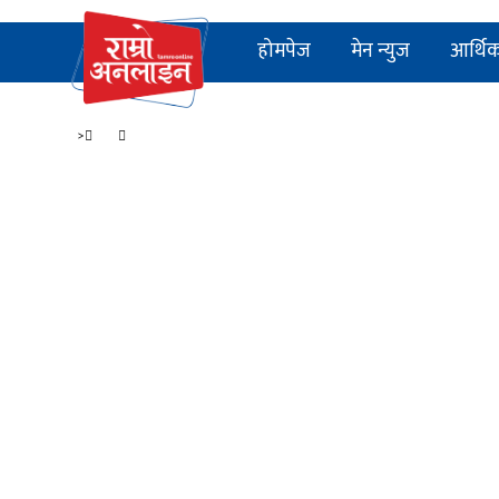
होमपेज
मेन न्युज
आर्थि
>