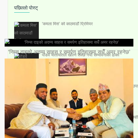
पछिल्लो पोस्ट्
‘कमला मिस’ को काठमाडौं प्रिमियर
मेन न्युज
‘निम्स दाइको अदम्य साहस र समर्पण इतिहासमा सधैँ अमर रहनेछ’
पोडवे यातायातले खोल्न सक्छ नयाँ सम्भावनाको ढोका
मिड–भ्यालीको ‘बिल्ड नेपाल ह्याकाथन’ मा‘इनोभिजन’ले जित्यो उपा
‘सेन्टिनाज’ बन्यो रनरअप
मनसुनको प्रभाव निरन्तरः कोशी, बागमती र गण्डकी प्रदेशका केही
भारी वर्षाको पूर्वानुमान