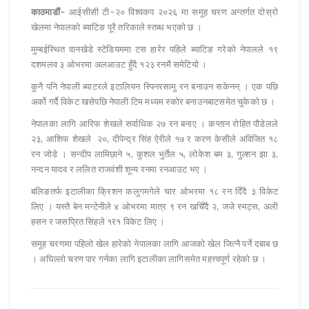
काठमाडौं–
आईसीसी टी–२० विश्वकप २०२६ मा समूह चरण अन्तर्गत दोस्रो
खेलमा नेपालको ब्याटिङ पूरै तरिकाले स्तब्ध भएको छ ।
मुम्बईस्थित वानखेडे स्टेडियममा टस हारेर पहिले ब्याटिङ गरेको नेपालले १९
दशमलव ३ ओभरमा अलआउट हुँदै १२३ रनमै समेटियो ।
कुनै पनि नेपाली ब्याटरले इटालियन स्पिनरसामु रन बनाउन सकेनन् । एक पछि
अर्को गर्दै विकेट खसेपछि नेपाली टिम मध्यम स्कोर बनाउनबाटसमेत चुकेको छ ।
नेपालका लागि आरिफ शेखले सर्वाधिक २७ रन बनाए । कप्तान रोहित पौडेलले
२३, आशिफ शेखले २०, दीपेन्द्र सिंह ऐरीले १७ र करण केसीले अविजित १८
रन जोडे । सन्दीप लामिछाने ५, कुशल भुर्तेल ५, लोकेश बम ३, गुल्शन झा ३,
नन्दन यादव र ललित राजवंशी शून्य रनमा रनआउट भए ।
बलिङतर्फ इटालीका क्रिशन कलुगमगेले चार ओभरमा १८ रन दिँदै ३ विकेट
लिए । यस्तै बेन मन्टेनीले ४ ओभरमा मात्र ९ रन खर्चिँदै २, जजे स्मट्स, अली
हसन र जसप्रित सिंहले १र१ विकेट लिए ।
समूह चरणमा पहिलो खेल हारेको नेपालका लागि आजको खेल जित्नै पर्ने दबाब छ
। अघिल्लो चरण पार गर्नका लागि इटालीका लागिसमेत महत्त्वपूर्ण रहेको छ ।