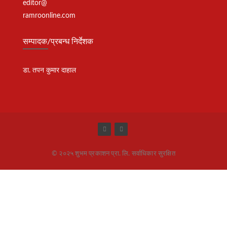
editor@
ramroonline.com
सम्पादक/प्रबन्ध निर्देशक
डा. तपन कुमार दाहाल
© २०२५ शुभम प्रकाशन प्रा. लि. सर्वाधिकार सुरक्षित