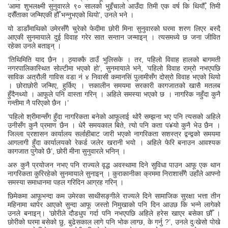
‘आमा शुभलक्ष्मी सुनुवारले ९० सालको भुइँचालो आउँदा तिमी एक वर्ष कि थियौँ, तिमी
दसैँताका जन्मिएकी हौँ भन्नुभएको थियो’, उनले भने ।
यो डाडाँमाथिको उमेरसँगै चुरेको फेदीमा छोरी मिना सुनुवारको घरमा शरण लिएर बस्दै
आएकी सुनमायाले दुई विवाह गरेर सात सन्तान जन्माइन् । त्यसमध्ये छ जना जीवित
रहेका उनले बताइन् ।
‘तिथिमिति याद छैन । ठ्याक्कै ठाउँ भुलिसके । तर, पहिलो विवाह हालको बागमती
नगरपालिकास्थित सोल्टीमा भएको हो’, सुनमायाले भने, ‘पहिलो विवाह राम्रो नभएपछि
साविक अत्रौली गाविस वडा नं ४ निवासी कमानसिं पुलामीसँग दोस्रो विवाह भएको थियो
। छोराछोरी जन्मिए, हुर्किए । त्तकालीन समयमा सरकारी कागजातको खासै मतलब
हुँदैनथ्यो । आफूले पनि वास्ता गरिन् । अहिले समस्या भएको छ । नागरिक नहुँदा कुनै
गन्तीमा नै परिएको छैन ।’
‘पहिलो श्रीमान्सँग हुँदा नागरिकता बनेको आफूलाई थोरै सम्झना भए पनि त्यसको अहिले
उनीसँग कुनै प्रमाण छैन । धेरै समयकाल बिते, त्यो पनि कता प¥यो कुनै भेउ छैन ।
जिल्ला प्रशासन कार्यालय सर्लाहीबाट जारी भएको नागरिकता सशस्त्र द्वन्द्वको समयमा
आगलागी हुँदा कार्यालयको रेकर्ड जलेर खरानी भयो । अहिले फेरि बनाउन आवश्यक
कागजात पुगेको छै’, छोरी मीना सुनुवारले भनिन् ।
अरु कुनै प्रयोजन नभए पनि राज्यले वृद्ध अवस्थामा दिने सुविधा पाउन आफू एक थान
नागरिकता कुरिरहेको सुनमायाले सुनाइन् । कुराकानीका क्रममा निराशासँगै उहाँले आफ्नो
समस्या समाधानमा पहल गरिदिन आग्रह गरिन् ।
छिमेकमा आफूभन्दा कम उमेरका साथीसङ्गीले राज्यले दिने सामाजिक सुरक्षा भत्ता तीन
महिनामा थापेर आएको सुन्दा आफू जस्तो निमुखाको पनि दिन आउछ कि भन्ने लागेको
उनले बनाइन्। ‘छोरीले दौडधुप गर्दा पनि नभएपछि अहिले हरेस खाएर बसेका छौँ ।
छोरीको घरमा बसेको छु, बुढेसकाल लागे पनि भोक लाग्छ, के गर्नु ?’, उनले दुःखेसो पोखे