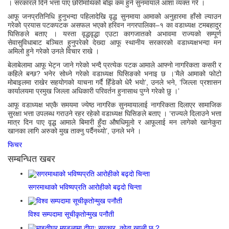
। सरकारले दिने भत्ता पाए छोरीमाथिको बोझ कम हुने सुनमायाले आशा व्यक्त गरे ।
आफू जनप्रतिनिधि हुनुभन्दा पहिलादेखि वृद्ध सुनमाया आमाको अनुहारमा हाँसो ल्याउन
गरेको प्रयास पटकपटक असफल भएको हरिवन नगरपालिका–१ का वडाध्यक्ष टमबहादुर
घिसिङले बताए । यस्ता वृद्धवृद्धा एउटा कागजातको अभावमा राज्यको सम्पूर्ण
सेवासुविधाबाट बञ्चित हुनुपरेको देख्दा आफू स्थानीय सरकारको वडाध्यक्षभन्दा मन
अमिलो हुने गरेको उनले विचार राखे ।
बेलाबेलामा आफू भेट्न जाने गरेको भन्दै प्रत्येक पटक आमाले आफ्नो नागरिकता कसरी र
कहिले बन्छ? भनेर सोध्ने गरेकाे वडाध्यक्ष घिसिङको भनाइ छ ।‘मैले आमाको फोटो
मोबाइलमा राखेर सहयोगको याचना गर्दै हिँडेको धेरै भयो’, उनले भने, ‘जिल्ला प्रशासन
कार्यालयमा प्रमुख जिल्ला अधिकारी परिवर्तन हुनासाथ पुग्ने गरेको छु ।’
आफू वडाध्यक्ष भएकै समयमा ज्येष्ठ नागरिक सुनमायालाई नागरिकता दिलाएर सामाजिक
सुरक्षा भत्ता उपलब्ध गराउने रहर रहेको वडाध्यक्ष घिसिङले बताए । ‘राज्यले दिलाउने भत्ता
मात्र दिन पाए वृद्ध आमाले बिमारी हुँदा औषधिमूलो र आफूलाई मन लागेको खानेकुरा
खानका लागि अरुको मुख ताक्नु पर्दैनथ्यो’, उनले भने ।
फिचर
सम्बन्धित खबर
सगरमाथाको भविष्यप्रति आरोहीको बढ्दो चिन्ता
विश्व सम्पदामा सूचीकृतोन्मुख पनौती