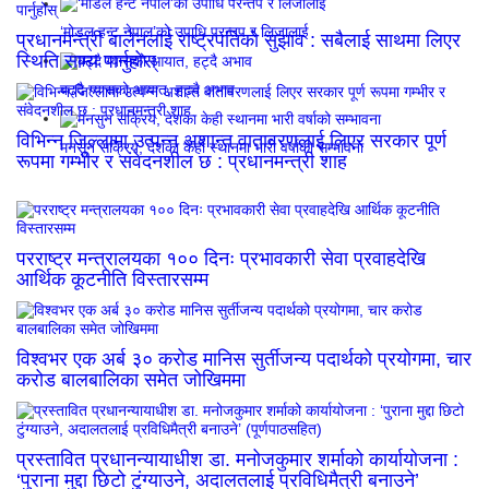
‘मोडल हन्ट नेपाल’को उपाधि परन्तप र लिजालाई
प्रधानमन्त्री बालेनलाई राष्ट्रपतिको सुझाव : सबैलाई साथमा लिएर
स्थिति साम्य पार्नुहोस्
बढ्दै ग्यासको आयात, हट्दै अभाव
विभिन्न जिल्लामा उत्पन्न अशान्त वातावरणलाई लिएर सरकार पूर्ण
मनसुन सक्रिय, देशका केही स्थानमा भारी वर्षाको सम्भावना
रूपमा गम्भीर र संवेदनशील छ : प्रधानमन्त्री शाह
परराष्ट्र मन्त्रालयका १०० दिनः प्रभावकारी सेवा प्रवाहदेखि
आर्थिक कूटनीति विस्तारसम्म
विश्वभर एक अर्ब ३० करोड मानिस सुर्तीजन्य पदार्थको प्रयोगमा, चार
करोड बालबालिका समेत जोखिममा
प्रस्तावित प्रधानन्यायाधीश डा. मनोजकुमार शर्माको कार्यायोजना :
‘पुराना मुद्दा छिटो टुंग्याउने, अदालतलाई प्रविधिमैत्री बनाउने’