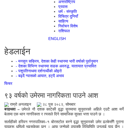
अन्तर्राष्ट्रिय
प्रवास
धर्म - संस्कृति
विचित्र दुनियाँ
साहित्य
निर्वाचन विशेष
राशिफल
ENGLISH
हेडलाईन
- मनसुन सक्रिय, देशका केही स्थानमा भारी वर्षाको पूर्वानुमान
- देशका विभिन्न स्थानमा सडक अवरुद्ध, यातायात प्रभावित
- पशुपतिनाथमा दर्शनार्थीको ओइरो
- बढ्दै ग्यासको आयात, हट्दै अभाव
फिचर
९३ वर्षको उमेरमा नागरिकता पाउने आश
राम्रो अनलाइन
२८ पुस २०८२, सोमबार
बरहथवा –
उमेरले नौ दशक काटेकी वृद्धा सुनमाया सुनुवारको अहिले एउटै आश मर्ने
बेलामा एक थान नागरिकता र त्यसले दिने सामाजिक सुरक्षा भत्ता पाउने छ ।
सर्लाहीको हरिवन नगरपालिका–१ बोरसटोल बस्ने वृद्धा सुनुवारको उमेर ढल्केसँगै पुराना
यादहरू धमिलो भइसकेका छन् । आफू जन्मेको ठ्याक्कै तिथिमिति उनलाई याद छैन ।