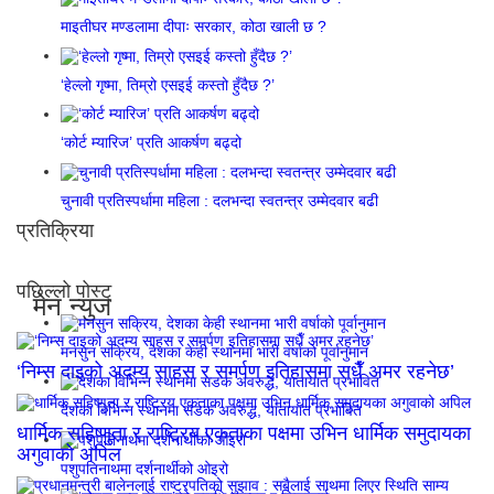
माइतीघर मण्डलामा दीपाः सरकार, कोठा खाली छ ?
‘हेल्लो गृष्मा, तिम्रो एसइई कस्तो हुँदैछ ?’
‘कोर्ट म्यारिज’ प्रति आकर्षण बढ्दो
चुनावी प्रतिस्पर्धामा महिला : दलभन्दा स्वतन्त्र उम्मेदवार बढी
प्रतिक्रिया
पछिल्लो पोस्ट्
मेन न्युज
मनसुन सक्रिय, देशका केही स्थानमा भारी वर्षाको पूर्वानुमान
‘निम्स दाइको अदम्य साहस र समर्पण इतिहासमा सधैँ अमर रहनेछ’
देशका विभिन्न स्थानमा सडक अवरुद्ध, यातायात प्रभावित
धार्मिक सहिष्णुता र राष्ट्रिय एकताका पक्षमा उभिन धार्मिक समुदायका
अगुवाको अपिल
पशुपतिनाथमा दर्शनार्थीको ओइरो