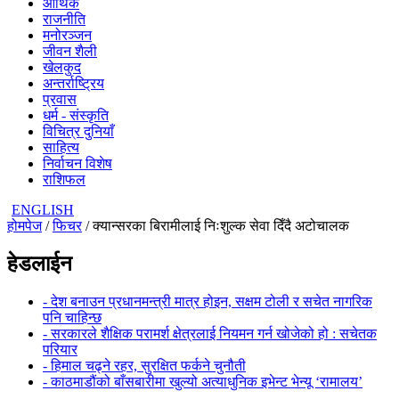
आर्थिक
राजनीति
मनोरञ्जन
जीवन शैली
खेलकुद
अन्तर्राष्ट्रिय
प्रवास
धर्म - संस्कृति
विचित्र दुनियाँ
साहित्य
निर्वाचन विशेष
राशिफल
ENGLISH
होमपेज
/
फिचर
/ क्यान्सरका बिरामीलाई निःशुल्क सेवा दिँदै अटोचालक
हेडलाईन
- देश बनाउन प्रधानमन्त्री मात्र होइन, सक्षम टोली र सचेत नागरिक
पनि चाहिन्छ
- सरकारले शैक्षिक परामर्श क्षेत्रलाई नियमन गर्न खोजेको हो : सचेतक
परियार
- हिमाल चढ्ने रहर, सुरक्षित फर्कने चुनौती
- काठमाडौंको बाँसबारीमा खुल्यो अत्याधुनिक इभेन्ट भेन्यू ‘रामालय’