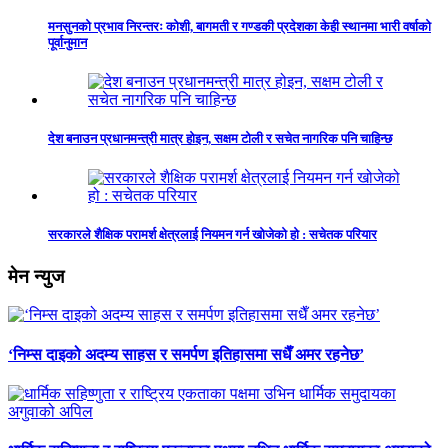
मनसुनको प्रभाव निरन्तरः कोशी, बागमती र गण्डकी प्रदेशका केही स्थानमा भारी वर्षाको
पूर्वानुमान
देश बनाउन प्रधानमन्त्री मात्र होइन, सक्षम टोली र सचेत नागरिक पनि चाहिन्छ
सरकारले शैक्षिक परामर्श क्षेत्रलाई नियमन गर्न खोजेको हो : सचेतक परियार
मेन न्युज
‘निम्स दाइको अदम्य साहस र समर्पण इतिहासमा सधैँ अमर रहनेछ’