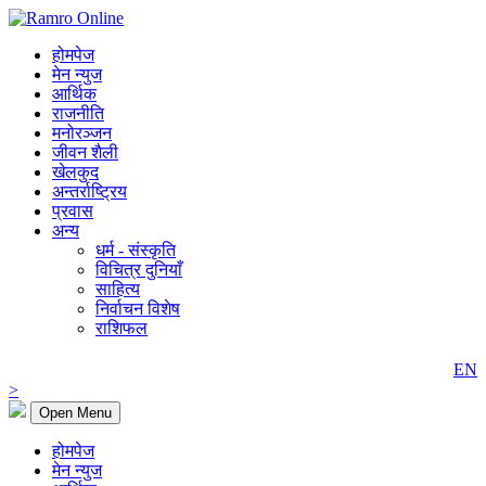
होमपेज
मेन न्युज
आर्थिक
राजनीति
मनोरञ्जन
जीवन शैली
खेलकुद
अन्तर्राष्ट्रिय
प्रवास
अन्य
धर्म - संस्कृति
विचित्र दुनियाँ
साहित्य
निर्वाचन विशेष
राशिफल
EN
>
Open Menu
होमपेज
मेन न्युज