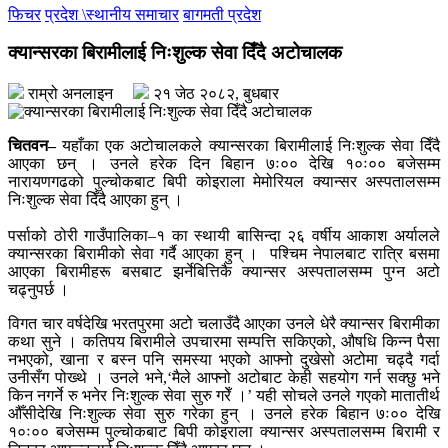
फिचर
प्रदेश \स्थानीय समाचार
बागमती प्रदेश
क्यान्सरका बिरामीलाई निःशुल्क सेवा दिँदै अटोचालक
राम्रो अनलाइन
२१ जेठ २०८२, बुधबार
चितवन–
यहाँका एक अटोचालकले क्यान्सरका बिरामीलाई निःशुल्क सेवा दिँदै
आएका छन् । उनले हरेक दिन बिहान ७ः०० देखि १०ः०० बजेसम्म
नारायणगढको पुल्चोकबाट बिपी कोइराला मेमोरियल क्यान्सर अस्पतालसम्म
निःशुल्क सेवा दिँदै आएका हुन् ।
पर्साको ठोरी गाउँपालिका–१ का स्थायी बासिन्दा २६ वर्षीय आकाश अर्यालले
क्यान्सरका बिरामीको सेवा गर्दै आएका हुन् । पश्चिम नेपालबाट रात्रि बसमा
आएका बिरामीहरू बसबाट झर्नेबित्तिकै क्यान्सर अस्पतालसम्म पुग्न अटो
चढ्नुपर्छ ।
विगत चार वर्षदेखि भरतपुरमा अटो चलाउँदै आएका उनले धेरै क्यान्सर बिरामीका
कथा सुने । कतिपय बिरामीले उपचारमा सम्पत्ति सकिएको, औषधि किन्न पैसा
नभएको, खाना र बस्न पनि समस्या भएको आफ्नो दुखेसो अटोमा चढ्दै गर्दा
उनीसँग पोख्थे । उनले भने,‘मैले आफ्नो अटोबाट केही सहयोग गर्न सक्छु भने
किन नगर्ने रु भनेर निःशुल्क सेवा सुरु गरेँ ।’ यही सोचले उनले गएको मातातीर्थ
औँसीदेखि निःशुल्क सेवा सुरु गरेका हुन् । उनले हरेक बिहान ७ः०० देखि
१०ः०० बजेसम्म पुल्चोकबाट बिपी कोइराला क्यान्सर अस्पतालसम्म बिरामी र