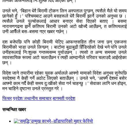
तिनका आफन्तलाई निःशुल्क दिँदै आएका छन् ।
उनले भने, ‘बिहान धेरै बिरामी टोकन लिन अस्पताल पुग्छन्, त्यसैले मैले यो समय
छानेको हुँ ।’ पश्चिमबाट आउने बसहरूले धेरै बिरामी झार्ने उनको अनुभव छ ।
त्यसैले उनले पुल्चोकलाई आधार बनाएर सेवा दिएको बताए । बसमा
नारायणगढमा झर्ने कतिपय बिरामी उनको अटो खोज्दै आउँछन्, त कतिपयलाई
उनी आफैँले बस–बसमा गएर खबर गर्छन् ।
दश बजेपछि पनि कोही बिरामी भेटिए आफन्तसहित तीन जना छन् एकजना
बिरामीको भाडा उनले लिन्छन् । बाटोमा बुढाबुढी हिँडिरहेको देखे भने पनि उनले
उनीहरूलाई निःशुल्क गन्तव्यसम्म पुर्याउछन् । त्यसो त अन्य समयमा उनले
व्यावसायिक रूपमा अटो चलाउँछन र त्यही आम्दानीले परिवार चलाउदै आईरहेका
छन् ।
विदेश जाने तयारीमा रहेका युवक अर्यालले आफ्नो मामाको विदेश अनुभव सुनेपछि
स्वदेशमा नै केही गर्ने अठोट लिएको बताउँछन् । उनले भने, ‘आफ्नै देशमा बसेर
आफ्नो काम गर्दै केही समय दुःखीको सेवा गर्न चाहन्छु ।’ सेवाका लागि धन होइन,
मन चाहिने दृष्टान्त उनले प्रस्तुत गरे ।
फिचर
प्रदेश \स्थानीय समाचार
बागमती प्रदेश
सम्बन्धित खबर