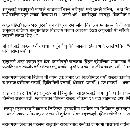
आफूलाई भरतपुरको मायाले काठमाडौँ बस्न नदिएको भन्दै उनले भनिन्, “न त निजी
सधैँ स्वर्णिम रहने उनको विश्वास छ । उनले थपे, “बदलिएको भरतपुर, विकसित भ
आफू पहिलोपटक भरतपुरको चुनावी प्रचारमा जाँदा विद्यालय भवनहरू जीर्ण, स्वास्
समूहका कतिपय बाबुनानीहरू विद्यालय नजाने अवस्था देख्दा आफूलाई यी सबैको सम
कहाली लाग्दा थिए ।”
यी सबैलाई एकएक गर्दै समाधान गर्नुपर्ने चुनौती आफूमा रहेको भन्दै उनले भनिन्,
पनि प्राप्त भयो ।”
दाहालले आफू प्रमुख हुने बेला कालोपत्रे सडकमा हिँड्न पूर्वपश्चिम राजमार
फराकिला र कालोपत्रे बनेका छन्, बर्खामा डुब्ने सडकमा नाली बनाएका छौँ ।” भ
महानगरपालिकामा बितेका नौ वर्षमा एक हजार ७२ किलोमिटर नयाँ सडक कालोपत्रे 
रु सडक बत्तीहरू राख्यौँ, झिलिमिली बनायौँ, अँध्यारो हटायौँ । डर हटायौँ । भ
सडक र सहर नै फोहर र कुरूप पार्ने बिजुलीका तारहरूलाई जमिनमुनी गाडेको भन्द
किमीमा सडक बत्ती, महानगरका विभिन्न सडक चोकमा ९१ वटा हाइमास्ट तथा मिन
भरतपुर महानगरपालिकालाई डिजिटल प्रणालीमा प्रविष्ट गर्न डिजिटल हाउसहोल्ड
। यसले अपराध नियन्त्रण र सवारी दुर्घटना रोक्न महत्त्वपूर्ण भूमिका खेल्न
महानगरपालिकाको पहलमा सङ्घीय सरकारबाट अर्बौको लागतमा नारायणी नदीमा तट