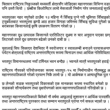
चितवन राष्ट्रिय निकुञ्जको मध्यवर्ती क्षेत्रसँग जोडिएका महानगरका विभिन्
पनि उस्तै थियो । छब्बीस किलोमिटर लामो मेसजाली निर्माण गरेर जनतालाई सुरक्
भरतपुरका नहर नपुगेको ठाउँमा १२ महिना नै सिँचाइ पुग्ने गरी भूमिगत सिँच
ट्युबवेलबाट भरतपुरमा झण्डै आठ हजार विगाहा जमिनमा सिँचाइ सुविधा पुगेक
बराबरका किसानलाई कृषि उपकरण वितरण गरेको छ ।
महानगरका दूध उत्पादक किसानले प्रतिलिटर दूधमा रु चार अनुदान पाएका छन
लिटरको दरले दूध उत्पादन बढेको उनको दाबी छ ।
युवालाई सिप सिकाएर देशभित्र नै स्वरोजगार र स्वावलम्बी बनाउने प्रयासअन
पर्यटन क्षेत्रलाई राष्ट्रिय अन्तरराष्ट्रिय रूपमा चिनाउन तथा आर्थिक गतिवि
भरतपुर विमानस्थलमा नयाँ टर्मिनल भवन बन्दैछ । भवनले मात्रै भरतपुरको ह
राष्ट्रिय गौरवको परियोजनाका रूपमा भरतपुर–१५ मा निर्माणाधीन गौतमबुद्ध
महानगरपालिकाले गरेको प्रयत्न निकै लामो छ । यो आर्कषक र अत्याधुनिक पु
छ लेनको सडक भरतपुरको विकासको एक मानकका रूपमा स्थापित बनेको छ । 
सडकको सौन्दर्यकरण तथा वृक्षरोपणको काम महानगरपालिकाले गरिरहेको छ ।
भरतपुर महानगरपालिकाले बितेको नौ वर्षमा आफूलाई सुशासन र आर्थिक पारदर्शीता 
तथा अन्तरराष्ट्रिय पुरस्कार तथा सम्मान भरतपुरले प्राप्त गर्न सफल भएको छ ।