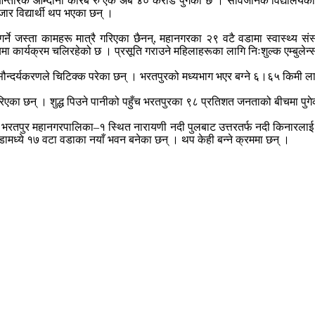
न्तरिक आम्दानी करिब रु एक अर्ब ४० करोड पुगेको छ । सार्वजनिक विद्यालयको 
र विद्यार्थी थप भएका छन् ।
ने जस्ता कामहरू मात्रै गरिएका छैनन्, महानगरका २९ वटै वडामा स्वास्थ्य संस
ा कार्यक्रम चलिरहेको छ । प्रसूति गराउने महिलाहरूका लागि निःशुल्क एम्बुलेन
ौन्दर्यकरणले चिटिक्क परेका छन् । भरतपुरको मध्यभाग भएर बग्ने ६।६५ किमी ल
गरिएका छन् । शुद्ध पिउने पानीको पहुँच भरतपुरका ९८ प्रतिशत जनताको बीचमा पुग
छ । भरतपुर महानगरपालिका–१ स्थित नारायणी नदी पुलबाट उत्तरतर्फ नदी किनार
मध्ये १७ वटा वडाका नयाँ भवन बनेका छन् । थप केही बन्ने क्रममा छन् ।