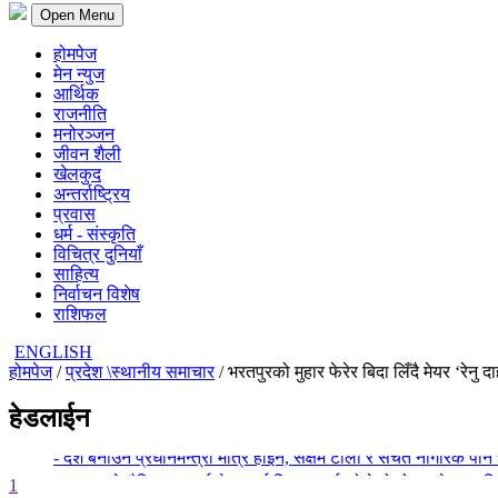
Open Menu
होमपेज
मेन न्युज
आर्थिक
राजनीति
मनोरञ्जन
जीवन शैली
खेलकुद
अन्तर्राष्ट्रिय
प्रवास
धर्म - संस्कृति
विचित्र दुनियाँ
साहित्य
निर्वाचन विशेष
राशिफल
ENGLISH
होमपेज
/
प्रदेश \स्थानीय समाचार
/ भरतपुरको मुहार फेरेर बिदा लिँदै मेयर ‘रेनु द
हेडलाईन
- काठमाडौंको बाँसबारीमा खुल्यो अत्याधुनिक इभेन्ट भेन्यू ‘रामालय’
- देश बनाउन प्रधानमन्त्री मात्र होइन, सक्षम टोली र सचेत नागरिक पनि 
- सरकारले शैक्षिक परामर्श क्षेत्रलाई नियमन गर्न खोजेको हो : सचेतक पर
1