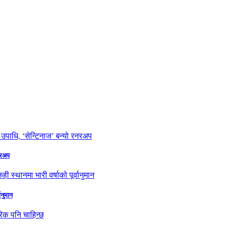
नरअप
ानुमान