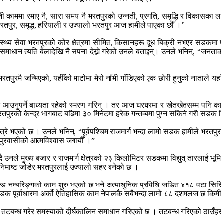
 काममा रमाए नै, सारा समय नै भरतपुरको उन्नती, प्रगति, समृद्धि र विकासका ल
रतपुर, समृद्ध, हरियाली र उज्यालो भरतपुर आज हामीले पाएका छौँ ।”
थ्य सेवा भरतपुरको कोर क्षेत्रमा सीमित, किसानहरू दूध बिक्री नभएर सडकमा पोख्न
ाधान त्यति बेलादेखि नै सपना देख्ने गरेको उनले बताइन्। उनले भनिन्, “जनताको घ
 “भरतपुरमै जन्मिएको, यहीँको माटोमा मेरो नाँभी गाँडिएको एक छोरी हुनुको नाताले य
्गमा नै आउनुपर्ने बाध्यता रहेको स्मरण गरिन् । तर आज घरघरमा र खेतखेतसम्म
रतपुरको केन्द्र भागबाट बढिमा ३० मिनेटमा हरेक गन्तव्यमा पुग्न सकिने गरी सडक 
भएको छ । उनले भनिन्, “पूर्वपश्चिम राजमार्ग भन्दा लामो सडक हामीले भरतपुरमा
रतपुरवासीको आत्मविश्वास जगायौँ ।”
ै उनले मुख्य बजार र राजमार्ग क्षेत्रको २३ किलोमिटर सडकमा विद्युत् तारलाई भू
िमाष्ट जोडेर भरतपुरलाई उज्यालो सहर बनेको छ ।
 नम्बरिङ्गको काम शुरु भएको छ भने अत्याधुनिक प्रविधि जडित ४१८ वटा सिसिटि
े छ । सडक पूर्वाधारमा अर्को ऐतिहासिक काम नेपालकै सबैभन्दा लामो ८८ दशमलज छ
बन्ध गरेर समस्याको दीर्घकालिन समाधान गरिएको छ । तटबन्ध गरिएको ठाउँहरू 