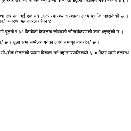
गुणस्तर उकास्दै यो अवधिमा झण्डै १०० सानाठूला विद्यालय भवन बनेका छन् ।
्था स्थापना भई एक वडा, एक स्वास्थ्य संस्थाको लक्ष्य प्राप्ति भइसकेको छ ।
्सको व्यवस्था महानगरले गरेको छ ।
ामो पुङ्गी र ३६ किमीको केरुङ्गा खोलाको सौन्दर्यकरणको काम भइरहेको छ ।
ेको छ । ठूला सभा सम्मेलन गर्नका लागि सभागृह बनिरहेको छ ।
लाई सी–बीच मोडलको रूपमा विकास गर्न महानगरपालिकाले ६४० मिटर लामो तटबन्ध