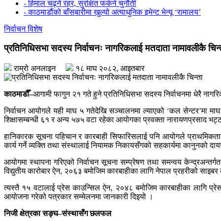
- हिमाल चढ्ने रहर, सुरक्षित फर्कने चुनौती
- काठमाडौंको बाँसबारीमा खुल्यो अत्याधुनिक इभेन्ट भेन्यू ‘रामालय’
निर्वाचन विशेष
प्रतिनिधिसभा सदस्य निर्वाचनः नागरिकलाई मतदाता नामावलीकै चिन्
राम्रो अनलाइन
१८ माघ २०८२, आइतबार
काठमाडौँ–
आगामी फागुन २१ गते हुने प्रतिनिधिसभा सदस्य निर्वाचनमा धेरै नागरि
निर्वाचन आयोगले यही माघ ५ गतेदेखि सञ्चालनमा ल्याएको ‘कल सेन्टर’मा माघ
शिक्षासम्बन्धी ६१ र अन्य ५७५ वटा रहेका आयोगका प्रवक्ता नारायणप्रसाद भट
हानिकारक सूचना पहिचान र कारबाही सिफारिसलाई पनि आयोगले प्राथमिकताका सा
कार्य गर्ने व्यक्ति तथा संस्थालाई नियामक निकायसँगको सहकार्यमा कानुनको दा
आयोगमा स्थापना गरिएको निर्वाचन सूचना सम्प्रेषण तथा समन्वय केन्द्रअन्तर्
विद्युतीय कारोबार ऐन, २०६३ बमोजिम कारबाहीका लागि नेपाल प्रहरीको साइबर 
त्यस्तै १५ वटालाई प्रेस काउन्सिल ऐन, २०४८ बमोजिम कारबाहीका लागि प्
आयोजना गरेको पत्रकार सम्मेलनमा जानकारी दिइयो ।
निजी क्षेत्रका सङ्घ–संस्थासँग छलफल