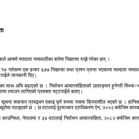
ता
कले आफ्नो मतदाता नामावलीका बारेमा जिज्ञासा राख्ने गरेका छन् ।
 १७ गतेसम्म एक हजार ६७७ जिज्ञासा तथा प्रश्न प्राप्त भएकामा मतदाता नामाव
्टराईले जानकारी दिए।
थ अघि बढाएको छ । निर्वाचन आचारसंहिताको उल्लङ्घन हुनेगरी मिथ्या÷भ्रमपूर्ण
यरामा ल्याउन लागिएको प्रवक्ता भट्टराईले बताए।
गत सूचना सदाचार प्रवद्र्धन एकाइ पूर्ण रूपमा यसमा क्रियाशील भएको छ । हानिका
ब्यूरोमा पठाइएको छ । छ वटालाई दूरसञ्चार प्राधिकरण ऐन, २०५२ बमोजिम कारबा
रेस काउन्सिल, नेपालमा र ३४ वटालाई निर्वाचन आचारसंहिता, २०८२ बमोजिम क