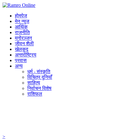
होमपेज
मेन न्युज
आर्थिक
राजनीति
मनोरञ्जन
जीवन शैली
खेलकुद
अन्तर्राष्ट्रिय
प्रवास
अन्य
धर्म - संस्कृति
विचित्र दुनियाँ
साहित्य
निर्वाचन विशेष
राशिफल
>