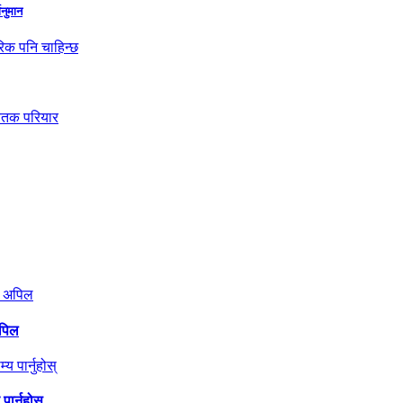
ानुमान
अपिल
ार्नुहोस्