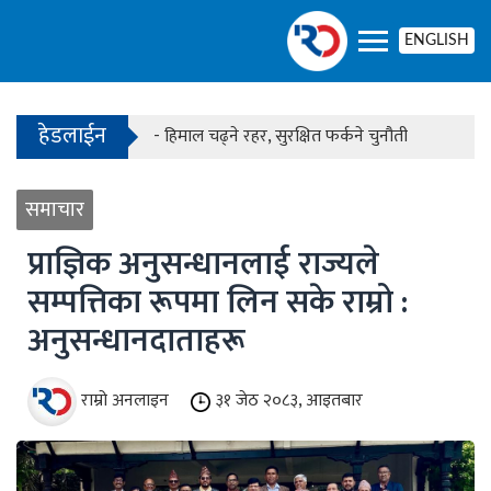
- काठमाडौंको बाँसबारीमा खुल्यो अत्याधुनिक इभेन्ट भेन्य
ENGLISH
हेडलाईन
- हिमाल चढ्ने रहर, सुरक्षित फर्कने चुनौती
- काठमाडौंको बाँसबारीमा खुल्यो अत्याधुनिक इभेन्ट भेन्य
समाचार
प्राज्ञिक अनुसन्धानलाई राज्यले
सम्पत्तिका रूपमा लिन सके राम्रो :
अनुसन्धानदाताहरू
राम्रो अनलाइन
३१ जेठ २०८३, आइतबार