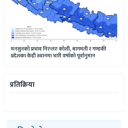
ः कोशी, बागमती र गण्डकी
माइतीघर डुबान समस्याः दीर्घका
ी वर्षाको पूर्वानुमान
गरिँदै
प्रतिक्रिया