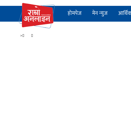
होमपेज
मेन न्युज
आर्थि
>