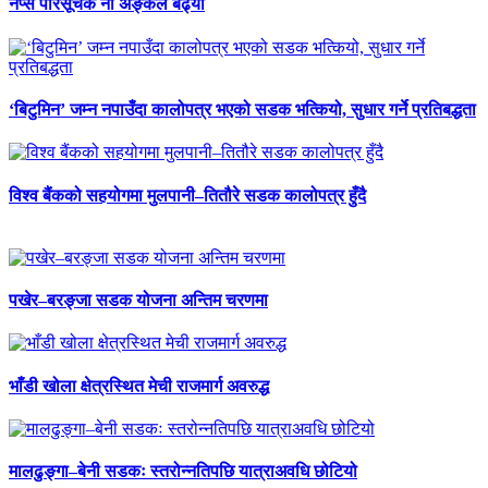
नेप्से परिसूचक नौ अङ्कले बढ्यो
‘बिटुमिन’ जम्न नपाउँदा कालोपत्र भएको सडक भत्कियो, सुधार गर्ने प्रतिबद्धता
विश्व बैंकको सहयोगमा मुलपानी–तितौरे सडक कालोपत्र हुँदै
पखेर–बरङ्जा सडक योजना अन्तिम चरणमा
भाँडी खोला क्षेत्रस्थित मेची राजमार्ग अवरुद्ध
मालढुङ्गा–बेनी सडकः स्तरोन्नतिपछि यात्राअवधि छोटियो