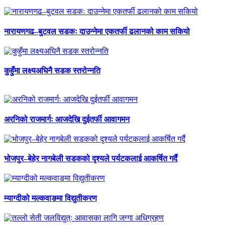
नारायणगढ–बुटवल सडकः दाउन्नेमा एकतर्फी ढलानको काम सकियो
कुहुँमा लक्ष्यअघिनै सडक स्तरोन्नति
अरनिको राजमार्गः आजदेखि दुईतर्फी आवागमन
भोजपुर–बेहेर नागबेली सडकको दृश्यले पर्यटकलाई आकर्षित गर्दै
म्याग्दीको मल्कवाङमा विद्युतीकरण