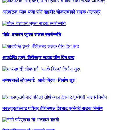
आठपटक म्याद थप्दा पनि महावीर चोकसम्मको सडक अलपत्र
मोेर्क–वडावन जुम्ला सडक स्तरोन्नति
आजदेखि डुम्रे–बेँसीसहर सडक तीन दिन बन्द
मध्यपहाडी लोकमार्गः ‘आर्क ब्रिज’ निर्माण सुरु
नवलपुरतर्फबाट पवित्र तीर्थस्थल देवघाट पुग्नेगरी सडक निर्माण