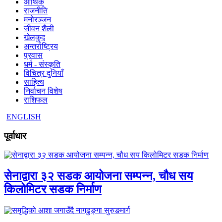
आर्थिक
राजनीति
मनोरञ्जन
जीवन शैली
खेलकुद
अन्तर्राष्ट्रिय
प्रवास
धर्म - संस्कृति
विचित्र दुनियाँ
साहित्य
निर्वाचन विशेष
राशिफल
ENGLISH
पूर्वाधार
सेनाद्वारा ३२ सडक आयोजना सम्पन्न, चौध सय
किलोमिटर सडक निर्माण