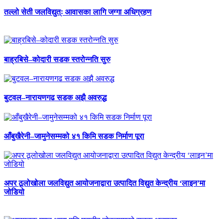
तल्लो सेती जलविद्युत्ः आवासका लागि जग्गा अधिग्रहण
बाह्रबिसे–कोदारी सडक स्तरोन्नति सुरु
बुटवल–नारायणगढ सडक अझै अवरुद्ध
आँबुखैरेनी–जामुनेसम्मको ४१ किमि सडक निर्माण पूरा
अपर ठूलोखोला जलविद्युत आयोजनाद्वारा उत्पादित विद्युत केन्द्रीय ‘लाइन’मा
जोडियो