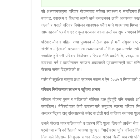
कार्यक्रममा निरन्तरता नपाइएको खण्डमा महिला र बच्चाको स्वास्थ्य स
सो अध्ययनपत्रमा परिवार योजनाबाट महिला स्वास्थ्य र समष्टिगत व
बचावट, स्वास्थ्य र शिक्षामा लाग्ने खर्च बचाउनका लागि आवश्यक फा
गएको र यसले परिवार नियोजन आवश्यक पर्दैन भन्ने अवधारणा मिथ्या 
साधनहरुको प्रयोग दर र कूल प्रजनन दरमा उल्लेख्य सुधार भएको 
परिवार योजना महिला तथा पुरुषको मौलिक हक हो भनी संयुक्त राष्ट
संरक्षित महिलाको प्रजनन स्वास्थ्यसम्बन्धी मौलिक हकअन्तर्गत स
स्थापित हुने गरी परिवार नियोजन राष्ट्रिय नीति कार्यनीति, २०६८
व्यवस्था गर्न र कार्यान्वयन गराउन अदालतले प्रधानमन्त्री तथा 
फैसला समेत दिइसकेको छ ।
यसैगरी सुरक्षित मातृत्व तथा प्रजनन स्वास्थ्य ऐन २०७५ र नियमावली
परिवार नियोजनका साधन र पहुँचमा अभाव
परिवार योजना पुरुष र महिलाको मौलिक हक हुँदाहुँदै पनि यसको अध
बताउँछन्। मेरिस्टोपका केपी उपाध्यायले समुदाय स्तरमा परिवार नि
अन्तरराष्ट्रिय दातृ संस्थाहरुले बजेट कटौती गर्दा कतिपय स्थानमा शु
उनले पोखरा नगरपालिकाको उदाहरण दिँदै शुल्क लिएको ठाउँमा सेवा प
प्रयोगमा रुचि नदेखिएको अवस्था सुनाए। “गाउँघरमा पुगेर परिवार नियोज
निकायले दिएसम्म निःशुल्क साधन वितरण गरेको थियौँ, अब त्यो पनि