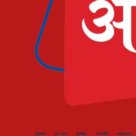
- काठमाडौंको बाँसबारीमा खुल्यो
होमपेज
मेन न्युज
आर्थिक
राजनीति
मनोरञ्जन