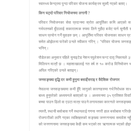
स्वास्थ्य केन्द्रमा पुग्दा परिवार योजना कार्यक्रम सुक्दै गएको बताए।
किन घट्दो परिवार नियोजनमा लगानी ?
परिवार नियोजनका सेवा प्रदानमा स्रोत आपूर्तिका कमि आएको सर
गर्भपतनको बुँदालाई सकारात्मक रुपमा लिने नुहँदा बजेट पार्न चुनौत
साधन प्रयोग गर्ने युवाहरु छन् । आपूर्तिमा परिवार योजनाका साधन प
समेत ओझेलमा पारेको उनले स्वीकार गरिन् । “परिवार योजना जनसङ्ख्य
भनिन्।
पौडेलका अनुसार पहिले युनाइटेड नेशन पपुलेशन फन्ट दातृ निकायले
मिलियन मात्रै छ । महाशाखालाई गत वर्ष रु १० करोड विनियोजन भ
अपिल गरिएको उनले बताइन्।
जनसङ्ख्या वृद्धि दर कमी हुनुमा बसाइँसराइ र वैदेशिक रोजगार
नेपालमा जनसङ्ख्यामा कमी हुँदै जानुको कारणहरुमा गर्भनिरोधक साध
बाध्य हुनुपरेको अध्ययनले बताएको छ । अध्ययनमा ३५ प्रतिशत विवाह
बच्चा पाउन ढिलो वा एउटा मात्र पाउने लगायतका कारणले जनसङ्ख्या 
त्यस्तै, स्थायी बसोबास गर्ने स्थानलाई गणना नगरी हाल बसोबास गरिर
रोजगारीको लागि गएका व्यक्तिहरुको सङ्ख्या जनगणनामा समावेश नहु
को जनगणनामा जनसङ्ख्या केही कम भएको तर ऋणात्मक भएको होइन 