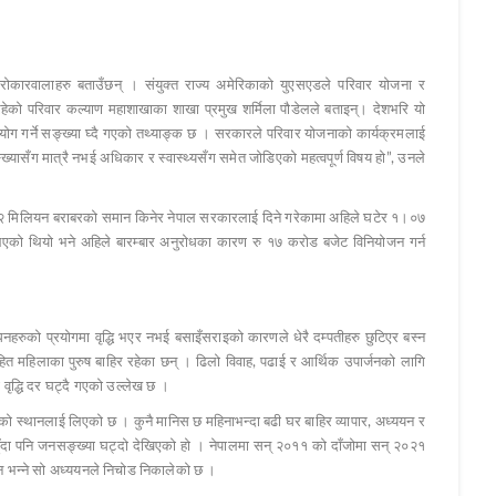
ोकारवालाहरु बताउँछन् । संयुक्त राज्य अमेरिकाको युएसएडले परिवार योजना र
ी रहेको परिवार कल्याण महाशाखाका शाखा प्रमुख शर्मिला पौडेलले बताइन्। देशभरि यो
्रयोग गर्ने सङ्ख्या घ्दै गएको तथ्याङ्क छ । सरकारले परिवार योजनाको कार्यक्रमलाई
ासँग मात्रै नभई अधिकार र स्वास्थ्यसँग समेत जोडिएको महत्वपूर्ण विषय हो”, उनले
 ३२ मिलियन बराबरको समान किनेर नेपाल सरकारलाई दिने गरेकामा अहिले घटेर १।०७
एको थियो भने अहिले बारम्बार अनुरोधका कारण रु १७ करोड बजेट विनियोजन गर्न
नहरुको प्रयोगमा वृद्धि भएर नभई बसाइँसराइको कारणले धेरै दम्पतीहरु छुटिएर बस्न
ित महिलाका पुरुष बाहिर रहेका छन् । ढिलो विवाह, पढाई र आर्थिक उपार्जनको लागि
वृद्धि दर घट्दै गएको उल्लेख छ ।
हेको स्थानलाई लिएको छ । कुनै मानिस छ महिनाभन्दा बढी घर बाहिर व्यापार, अध्ययन र
ँदा पनि जनसङ्ख्या घट्दो देखिएको हो । नेपालमा सन् २०११ को दाँजोमा सन् २०२१
भन्ने सो अध्ययनले निचोड निकालेको छ ।