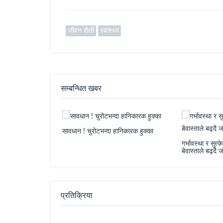
जीवन शैली
स्वास्थ्य
सम्बन्धित खबर
वधान ! चुरोटभन्दा हानिकारक हुक्का
गर्भावस्था र सुत्केरीमा मानसिक स्वास्थ्य :
बेवास्ताले बढ्दै जोखिम
प्रतिक्रिया