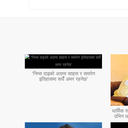
‘निम्स दाइको अदम्य साहस र समर्पण
इतिहासमा सधैँ अमर रहनेछ’
धार्मिक स
उभिन ध