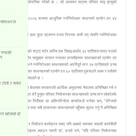
को अध्ययनपत्र सार्वजनिक गरेको छ । सो अध्ययन पत्रमा परिवार मातृ मृत्युको
लेख गरिएको छ ।
बाट वृद्धि भएर सन् २००६ सम्ममा आधुनिक गर्भनिरोधका साधनको प्रयोग दर ४४
इनोभिजन’ले
को थियो । अध्ययनले हाल कुल प्रजनन दरमा निरन्तर कमी भए तापनि गर्भनिरोधका
ो छ ।
को प्रयोग दर बढ्नुको सट्टा घटेर करिब एक तिहाइअर्थात् ३४ प्रतिशत मात्र भएको
 गण्डकी
ान
िको अवस्था, केही जातीय समूहहरु सन्तान नभएका दम्पतीहरुमा साधनहरुको प्रयोग दर
्चित गर्भ रहेको छ भने गर्भनिरोधका साधनहरुको अपरिपूर्त माग २७ प्रतिशतले उच्च
्धारण गरेको गर्भनिरोधका साधनहरुको प्रयोग दर ६० प्रतिशत पु¥याउने लक्ष्य र यसैको
 हुने यस अध्ययनले औँल्याएको छ ।
षम टोली र सचेत
कास सहयोग एजेन्सी र बेलायत सरकारको आर्थिक अनुदानमा नेपालमा अनिच्छित गर्भ र
को अनिच्छित गर्भको दर धेरै हुनुमा परिवार नियोजनका साधनहरुको उच्च माग रहेकोतर्फ
ष्ट्रिय अनुसन्धानका निर्देशक डा अकिनरिनोला बान्कोलले भनेका छन्, “धेरैजसो
सेवासँगै परामर्श सेवा तथा सबै प्रकारका साधनहरुको पहुँचमा सुधार गर्नु नै अनिच्छित
गर्न खोजेको हो
ने उद्देश्यले सुरुमा परिवार नियोजन कार्यक्रम ल्याए पनि अबको समयमा यसको कार्यशैली
्थापन गर्नको लागि कार्यक्रम ल्याउन जरुरी छ”, उनले भने, “यदि परिवार नियोजनका