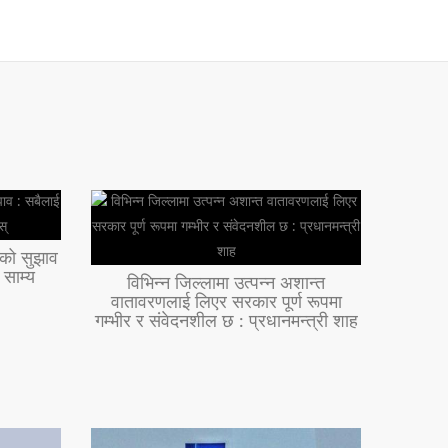
तिको सुझाव
 साम्य
विभिन्न जिल्लामा उत्पन्न अशान्त
वातावरणलाई लिएर सरकार पूर्ण रूपमा
गम्भीर र संवेदनशील छ : प्रधानमन्त्री शाह