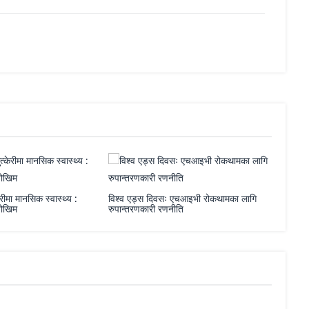
विश्व एड्स दिवसः एचआइभी रोकथामका लागि
रुसले विकास गर्‍यो क्यान्सरविरुद्ध उपयोग
रुपान्तरणकारी रणनीति
खालको एमआरएनए खोप