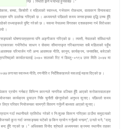
ुरक्षामा खतरा बढ्दै जान्छ । स्थिति झनै भयाभह हुनसक्छ ।”
िकास, बच्चा, किशोरी र महिलाको स्वास्थ्य, गर्भपतन रोकथाम, वातावरण विनासबाट
इदाहरु पनि उल्लेख गरिएको छ । अध्ययनले पछिल्लो समय जनसङ्ख्या वृद्धि उच्च हुँदै
रहेको तथ्याङ्कले पुष्टि गरेको छ । यसमा नेपालमा विगतका दशकहरुमा गर्भ विरोधका
थियो ।
्रसङ्घको घोषणापत्रहरुमा पनि अङ्गीकार गरिएको छ । त्यस्तै, नेपालको संविधानले
बै प्रकारका गर्भनिरोध साधन र सेवामा सीमान्तकृत गरिबलगायत सबै महिलाको पहुँच
 मा आवश्यक परिमार्जन गरी अन्य आवश्यक नीति, कानुन, कार्यक्रम, जनशक्ति, बजेटको
मन्त्रिपरिषद्को कार्यालयलाई २०७० सालको रिट नं डिब्लु–०१९४ उपर मिति २०७४ मा
 २०७७ लगायत स्वास्थ्य नीति, रणनीति र निर्देशिकाहरुले यसलाई महत्व दिएको छ ।
िकार प्रयोग गर्नबाट विभिन्न कारणले नागरिक वञ्चित हुँदै आएको सरोकारवालाहरु
योजनका कार्यक्रम पुर्‍याउन निकै चुनौती खेप्नुपरेको अनुभव सुनाए। पछिल्लो समय
ल्क लिएर परिवार नियोजनका सामग्री वितरण गर्नुपर्ने बाध्यता आएको सुनाए।
्रदान गर्दा स्थानीयले प्रतिरोध गरेको र निःशुल्क वितरण गरिएका ठाउँमा समुदायको
नको कुरा गर्दा जनसङ्ख्या घटेको छ किन प्रयोग गर्नुपर्‍यो भन्छन्”, उनले भने, “दातृ
 बन्द हुँदै गएको छ ।” अधिवक्ता विनोद श्रेष्ठले अध्ययनका क्रममा स्थानीय तहका