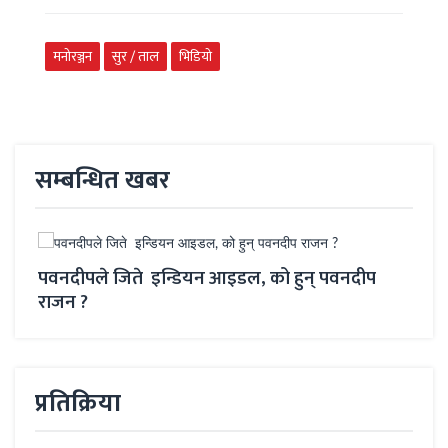
मनोरञ्जन
सुर / ताल
भिडियो
सम्बन्धित खबर
ानी
पवनदीपले जिते इन्डियन आइडल, को हुन् पवनदीप
किरण
राजन ?
प्रतिक्रिया