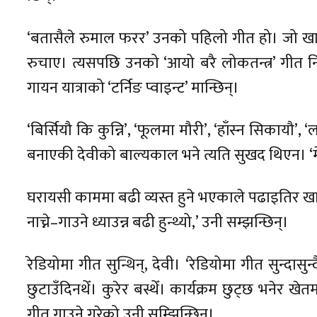
‘बतासैले रुमाल फरर’ उनको पहिलो गीत हो। जो खास
रुचाए। त्यसपछि उनको ‘आयो बरै लोकतन्त्र’ गीत न
गायन यात्राको ‘टर्निङ प्वाइन्ट’ मान्छिन्।
‘बिर्सियौ कि कुन्नि’, ‘फूलमा मौरी’, ‘हाँस्न सिका
बनाएकी देवीको बाल्यकाल भने त्यति सुखद थिएन। ‘मेरो
घरायसी काममा बढी व्यस्त हुने भएकाले पढाइतिर खास
नाच्ने–गाउने ध्याउन्न बढी हुन्थ्यो,’ उनी सम्झन्छिन्।
रेडियोमा गीत सुन्थिन्, देवी। ‘रेडियोमा गीत सुन्दासु
छुटाउँदिनथेँ। कुरेर बस्थेँ। कार्यक्रम छुट्छ भनेर ख
गीत गाउने गरेको उनी सम्झिन्छिन्।