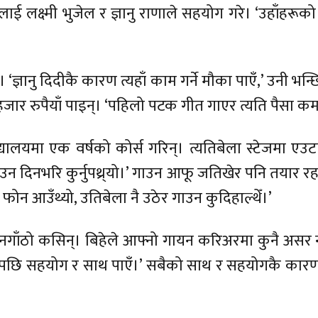
 उनलाई लक्ष्मी भुजेल र ज्ञानु राणाले सहयोग गरे। ‘उहाँहर
‘ज्ञानु दिदीकै कारण त्यहाँ काम गर्ने मौका पाएँ,’ उनी भन्छि
ार रुपैयाँ पाइन्। ‘पहिलो पटक गीत गाएर त्यति पैसा कमाउ
िद्यालयमा एक वर्षको कोर्स गरिन्। त्यतिबेला स्टेजमा एउ
ाउन दिनभरि कुर्नुपथ्र्यो।’ गाउन आफू जतिखेर पनि तयार रह
ेर फोन आउँथ्यो, उतिबेला नै उठेर गाउन कुदिहाल्थेँ।’
ठो कसिन्। बिहेले आफ्नो गायन करिअरमा कुनै असर नपा
लेपछि सहयोग र साथ पाएँ।’ सबैको साथ र सहयोगकै कारण आ