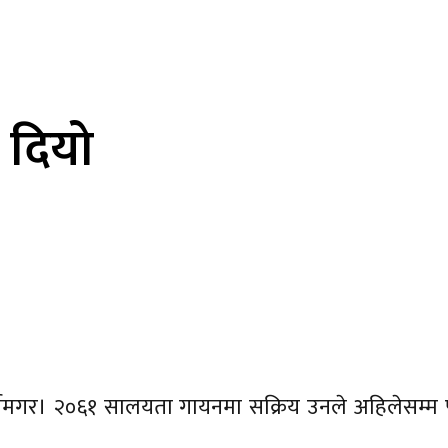
 दियो
र्तीमगर। २०६१ सालयता गायनमा सक्रिय उनले अहिलेसम्