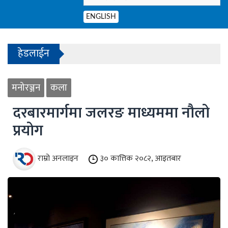
ENGLISH
- काठमाडौंको बाँसबारीमा खुल्यो अत्याधुनिक इभेन्ट भेन्य
हेडलाईन
- हिमाल चढ्ने रहर, सुरक्षित फर्कने चुनौती
मनोरञ्जन
कला
1
- काठमाडौंको बाँसबारीमा खुल्यो अत्याधुनिक इभेन्ट भेन्य
2
दरबारमार्गमा जलरङ माध्यममा नौलो
3
प्रयोग
4
राम्रो अनलाइन
३० कात्तिक २०८२, आइतबार