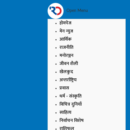
Open Menu
होमपेज
मेन न्युज
आर्थिक
राजनीति
मनोरञ्जन
जीवन शैली
खेलकुद
अन्तर्राष्ट्रिय
प्रवास
धर्म - संस्कृति
विचित्र दुनियाँ
साहित्य
निर्वाचन विशेष
राशिफल