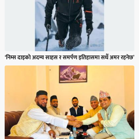
‘निम्स दाइको अदम्य साहस र समर्पण इतिहासमा सधैँ अमर रहनेछ’