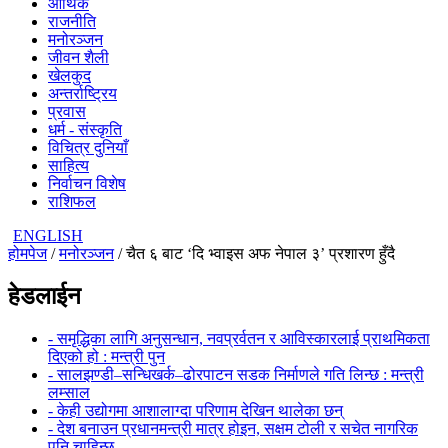
आर्थिक
राजनीति
मनोरञ्जन
जीवन शैली
खेलकुद
अन्तर्राष्ट्रिय
प्रवास
धर्म - संस्कृति
विचित्र दुनियाँ
साहित्य
निर्वाचन विशेष
राशिफल
ENGLISH
होमपेज
/
मनोरञ्जन
/ चैत ६ बाट ‘दि भ्वाइस अफ नेपाल ३’ प्रशारण हुँदै
हेडलाईन
- समृद्धिका लागि अनुसन्धान, नवप्रर्वतन र आविस्कारलाई प्राथमिकता
दिएको हो : मन्त्री पुन
- सालझण्डी–सन्धिखर्क–ढोरपाटन सडक निर्माणले गति लिन्छ : मन्त्री
लम्साल
- केही उद्योगमा आशालाग्दा परिणाम देखिन थालेका छन्
- देश बनाउन प्रधानमन्त्री मात्र होइन, सक्षम टोली र सचेत नागरिक
पनि चाहिन्छ