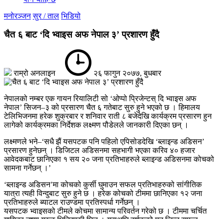
मनोरञ्जन
सुर / ताल
भिडियो
चैत ६ बाट ‘दि भ्वाइस अफ नेपाल ३’ प्रशारण हुँदै
राम्रो अनलाइन
२६ फागुन २०७७, बुधबार
नेपालको नम्बर एक गायन रियालिटी सो ‘ओप्पो प्रिजेन्टस् दि भ्वाइस अफ
नेपाल’ सिजन–३ को प्रसारण चैत ६ गतेबाट सुरु हुने भएको छ । हिमालय
टेलिभिजनमा हरेक शुक्रबार र शनिवार राती ८ बजेदेखि कार्यक्रम प्रसारण हुन
लागेको कार्यक्रमका निर्देशक लक्ष्मण पौडेलले जानकारी दिएका छन् ।
लक्ष्मणले भने–‘सधै झैं यसपटक पनि पहिलो एपिसोडदेखि ‘ब्लाइन्ड अडिसन’
प्रसारण हुनेछन् । डिजिटल अडिसनमा सहभागी भएका करिव ४० हजार
आवेदकबाट छानिएका १ सय २० जना प्रतिभाहरुले ब्लाइन्ड अडिसनमा कोचको
सामना गर्नेछन् ।’
‘ब्लाइन्ड अडिसन’मा कोचको कुर्सी घुमाउन सफल प्रतिभाहरुको सांगीतिक
यात्रा त्यही विन्दुबाट सुरु हुने छ । हरेक कोचको टीममा छानिएका १२ जना
प्रतिभाहरुले ब्याटल राउण्डमा प्रतिस्पर्धा गर्नेछन् ।
यसपटक भ्वाइसको टीमले कोचमा सामान्य परिवर्तन गरेको छ । टीममा चर्चित