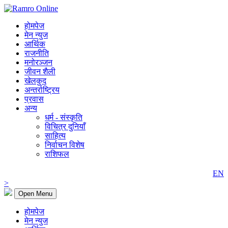
होमपेज
मेन न्युज
आर्थिक
राजनीति
मनोरञ्जन
जीवन शैली
खेलकुद
अन्तर्राष्ट्रिय
प्रवास
अन्य
धर्म - संस्कृति
विचित्र दुनियाँ
साहित्य
निर्वाचन विशेष
राशिफल
EN
>
Open Menu
होमपेज
मेन न्युज