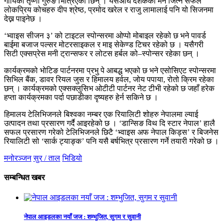
गायिका तृष्णा गुरुङ भित्रिएकी छिन् । यसअघि दर्शकको मन जित्न सफल
लोकप्रिय कोचहरु दीप श्रेष्ठ, प्रमोद खरेल र राजु लामालाई पनि यो सिजनमा
देख्न पाइनेछ ।
‘भ्वाइस सीजन ३’ को टाइटल स्पोन्सरमा ओप्पो मोबाइल रहेको छ भने पावर्ड
बाईमा बजाज पल्सर मोटरसाइकल र माइ सेकेण्ड टिचर रहेको छ । यसैगरी
सिटी एक्सप्रेस मनी ट्रान्सफर र लोटस हर्बल को–स्पोन्सर रहेका छन् ।
कार्यक्रमको भोटिङ पार्टनरमा प्रभु पे आबद्ध भएको छ भने एसोसिएट स्पोन्सरमा
सिभिल बैंक, डावर रियल जुस र हिमालय हर्वल, जोय पपाया, रोतो क्रिम रहेका
छन् । कार्यक्रमको एक्सक्लुसिभ ओटीटी पार्टनर नेट टीभी रहेको छ जहाँ हरेक
हप्ता कार्यक्रमका पर्दा पछाडीका दृष्यहरु हेर्न सकिने छ ।
हिमालय टेलिभिजनले बिश्वका नम्बर एक रियालिटी शोहरु नेपालमा ल्याई
उत्पादन तथा प्रसारण गर्दै आइरहेको छ । ‘डान्सिङ विथ दि स्टार नेपाल’ हालै
सफल प्रसारण गरेको टेलिभिजनले छिटै ‘भ्वाइस अफ नेपाल किड्स’ र बिजनेस
रियालिटी सो ‘सार्क ट्याङ्क’ पनि यसै बर्षभित्र प्रसारण गर्ने तयारी गरेको छ ।
मनोरञ्जन
सुर / ताल
भिडियो
सम्बन्धित खबर
नेपाल आइडलका नयाँ जज : शम्भुजित, सुगम र सुवानी