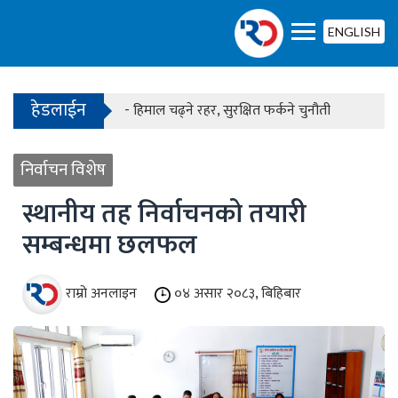
- काठमाडौंको बाँसबारीमा खुल्यो अत्याधुनिक इभेन्ट भेन्य
ENGLISH
हेडलाईन
- हिमाल चढ्ने रहर, सुरक्षित फर्कने चुनौती
- काठमाडौंको बाँसबारीमा खुल्यो अत्याधुनिक इभेन्ट भेन्य
निर्वाचन विशेष
स्थानीय तह निर्वाचनको तयारी
सम्बन्धमा छलफल
राम्रो अनलाइन
०४ असार २०८३, बिहिबार