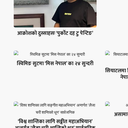
आक्रोशको दुस्साहसः ‘पुर्कोट दह टु पेन्टिङ’
स्विमिङ सुटमा ‘मिस नेपाल’ का २४ सुन्दरी
सियाटलमा गिनि
नेप
असामान
‘विश्व शान्तिका लागि सङ्गीत महाअभियान’