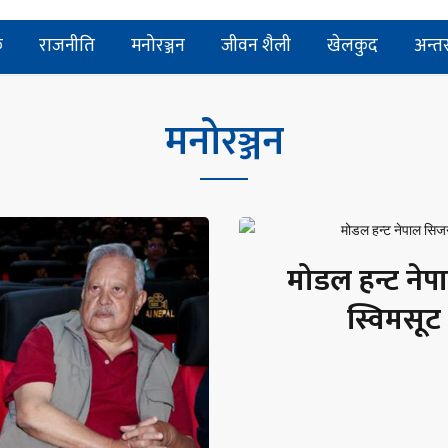
क
राजनीति
मनोरञ्जन
जीवन शैली
खेलकुद
अन्तर्र
मनोरञ्जन
मोडल हन्ट नेपाल
स्विमसूट 