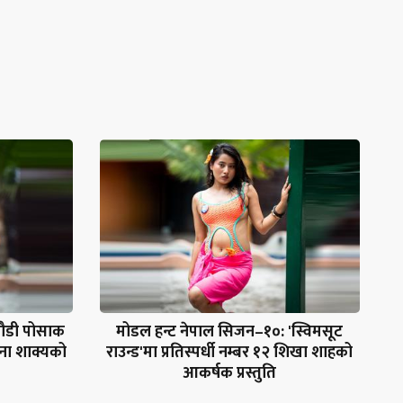
पौडी पोसाक
मोडल हन्ट नेपाल सिजन–१०: 'स्विमसूट
िना शाक्यको
राउन्ड'मा प्रतिस्पर्धी नम्बर १२ शिखा शाहको
आकर्षक प्रस्तुति