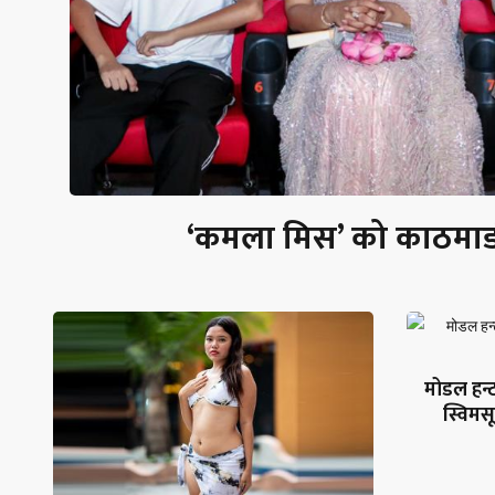
‘कमला मिस’ को काठमाडौं
मोडल हन्ट
स्विमसू