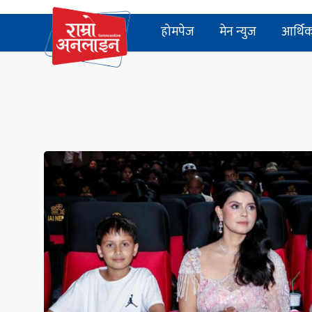
होमपेज
मेन न्युज
आर्थि