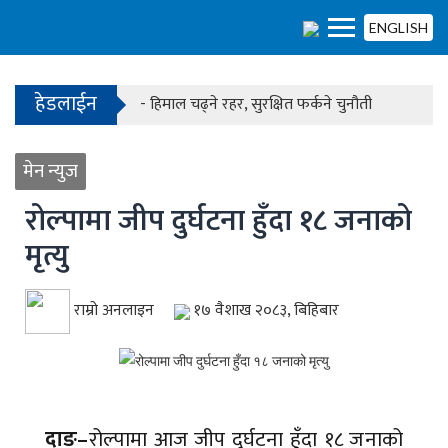
- काठमाडौंको बाँसबारीमा खुल्यो अत्याधुनिक इभेन्ट भेन्य
ENGLISH
हेडलाईन
- हिमाल चढ्ने रहर, सुरक्षित फर्कने चुनौती
- काठमाडौंको बाँसबारीमा खुल्यो अत्याधुनिक इभेन्ट भेन्य
मेन न्युज
रोल्पामा जीप दुर्घटना हुँदा १८ जनाको
मृत्यु
राम्रो अनलाइन
१७ वैशाख २०८३, बिहिबार
दाङ–
रोल्पामा आज जीप दुर्घटना हुँदा १८ जनाको