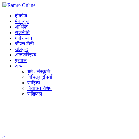
होमपेज
मेन न्युज
आर्थिक
राजनीति
मनोरञ्जन
जीवन शैली
खेलकुद
अन्तर्राष्ट्रिय
प्रवास
अन्य
धर्म - संस्कृति
विचित्र दुनियाँ
साहित्य
निर्वाचन विशेष
राशिफल
>