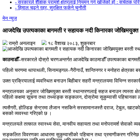
- सरकारले शैक्षिक परामर्श क्षेत्रलाई नियमन गर्न खोजेको हो : सचेतक पर
- हिमाल चढ्ने रहर, सुरक्षित फर्कने चुनौती
मेन न्युज
आजदेखि उपत्यकाका बागमती र सहायक नदी किनारका जोखिमयुक्त ब
राम्रो अनलाइन
१८ वैशाख २०८३, शुक्रबार
काठमाडौँ–
सरकारले दोस्रो चरणअन्तर्गत आजदेखि काठमाडौँ उपत्यकाका बागमती 
पहिलो चरणमा थापाथली, सिनामङ्गल–गैरीगाउँ, शान्तिनगर र मनोहरा क्षेत्रका
उक्त प्रक्रियालाई व्यवस्थित बनाउन बिहीबार सहरी मन्त्रालयमा विभिन्न सरक
मन्त्रालयका अनुसार जोखिमयुक्त बस्ती स्थान्तरणलाई सहज बनाउन त्यस्ता क्षे
पहिलो कक्षमा सूचना तथा तथ्याङ्क सङ्कलन, दोस्रोमा सुकुम्वासी पहिचानका ल
त्यसैगरी, होल्डिङ सेन्टरमा लैजान नसकिने सरसामानजस्तै दराज, टेबुल, खाटको भ
बसको व्यवस्था गरिएको छ ।
मन्त्रालयले तत्काल स्वास्थ्य सेवा, मानवीय सहायता तथा मनोपरामर्श सेवाको व्यवस
सङ्कलित विवरणका आधारमा सुकुम्वासीको पहिचान तथा प्रमाणीकरण गरिनेछ । 