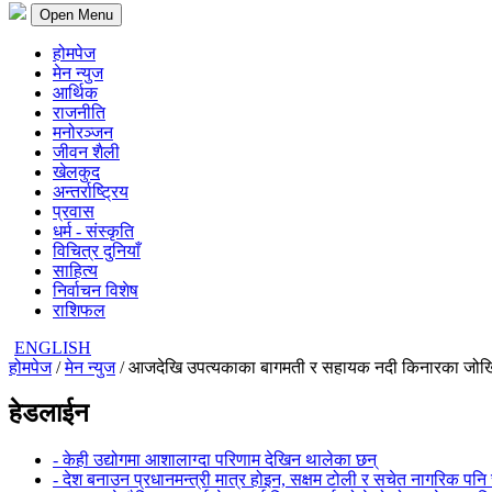
Open Menu
होमपेज
मेन न्युज
आर्थिक
राजनीति
मनोरञ्जन
जीवन शैली
खेलकुद
अन्तर्राष्ट्रिय
प्रवास
धर्म - संस्कृति
विचित्र दुनियाँ
साहित्य
निर्वाचन विशेष
राशिफल
ENGLISH
होमपेज
/
मेन न्युज
/ आजदेखि उपत्यकाका बागमती र सहायक नदी किनारका जोखिमय
हेडलाईन
- केही उद्योगमा आशालाग्दा परिणाम देखिन थालेका छन्
- देश बनाउन प्रधानमन्त्री मात्र होइन, सक्षम टोली र सचेत नागरिक पनि 