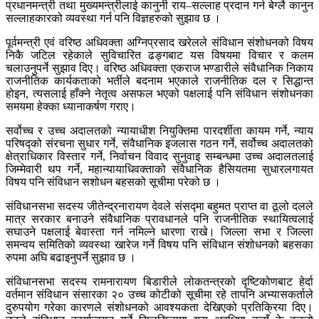
प्रधानमन्त्री तथा मुख्यमन्त्रीलाई कानुनी राय–सल्लाह प्रदान गर्न बेग्लै कानुन
सल्लाहकारको व्यवस्था गर्न पनि विज्ञहरुको सुझाव छ ।
पूर्वमन्त्री एवं वरिष्ठ अधिवक्ता अग्निप्रसाद खरेलले संविधान संशोधनको विषय
निकै जटिल रहेकाले सुविचारित ढङ्गबाट यस विषयमा विचार र कलम
चलाउनुपर्ने सुझाव दिए। वरिष्ठ अधिवक्ता एकराज भण्डारीले संवैधानिक निकाय
राजनीतिक कार्यकताको भर्तीले बदनाम भएकाले राजनीतिक दल र सिद्धान्त
होइन, त्यसलाई हाँक्ने नेतृत्व असफल भएको पक्षलाई पनि संविधान संशोधनका
समयमा हेक्का ध्यानाकर्षण गराए।
सर्वोच्च र उच्च अदालतको न्यायाधीश नियुक्तिमा पारदर्शीता कायम गर्ने, न्याय
परिषद्को संरचना सुधार गर्ने, संवैधानिक इजलास गठन गर्ने, सर्वोच्च अदालतको
क्षेत्राधिकार विस्तार गर्ने, निर्वाचन विवाद सुनुवाइ सम्बन्धमा उच्च अदालतलाई
जिम्मेवारी थप गर्ने, महान्यायाधिवक्ताको संवैधानिक हैसियतमा सुधारलगायत
विषय पनि संविधान सशोधन बहसको सूचीमा परेको छ ।
संविधानसभा सदस्य जीतेन्द्रनारायण देवले संसद्मा बहुमत प्राप्त वा ठूलो दलले
मात्र सरकार बनाउने संवैधानिक प्रावधानले पनि राजनीतिक स्थायित्वलाई
सघाउने पक्षलाई बेवास्ता गर्न नमिल्ने धारणा राखे। जिल्ला सभा र जिल्ला
समन्वय समितिको व्यवस्था खारेज गर्ने विषय पनि संविधान संशोधनको बहसका
रुपमा अघि बढाइनुपर्ने सुझाव छ ।
संविधानसभा सदस्य रामनारायण बिडारीले लोकतन्त्रको दृष्टिकोणबाट हेर्दा
वर्तमान संविधान संसारका २० उच्च कोटीको सूचीमा रहे तापनि अभ्यासकर्ताले
दुरुपयोग गरेका कारणले संशोधनको आवश्यकता देखिएको प्रतिक्रिया दिए।