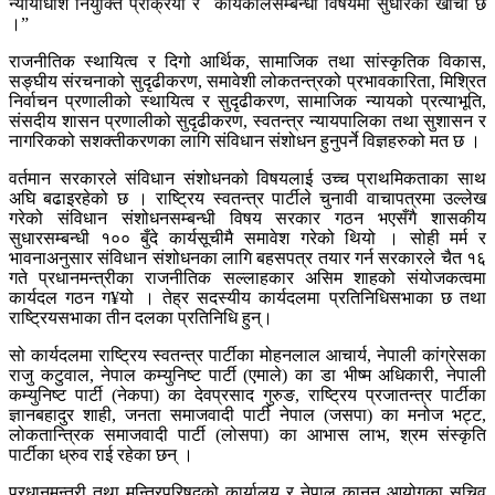
न्यायाधीश नियुक्ति प्रक्रिया र कार्यकालसम्बन्धी विषयमा सुधारको खाँचो छ
।”
राजनीतिक स्थायित्व र दिगो आर्थिक, सामाजिक तथा सांस्कृतिक विकास,
सङ्घीय संरचनाको सुदृढीकरण, समावेशी लोकतन्त्रको प्रभावकारिता, मिश्रित
निर्वाचन प्रणालीको स्थायित्व र सुदृढीकरण, सामाजिक न्यायको प्रत्याभूति,
संसदीय शासन प्रणालीको सुदृढीकरण, स्वतन्त्र न्यायपालिका तथा सुशासन र
नागरिकको सशक्तीकरणका लागि संविधान संशोधन हुनुपर्ने विज्ञहरुको मत छ ।
वर्तमान सरकारले संविधान संशोधनको विषयलाई उच्च प्राथमिकताका साथ
अघि बढाइरहेको छ । राष्ट्रिय स्वतन्त्र पार्टीले चुनावी वाचापत्रमा उल्लेख
गरेको संविधान संशोधनसम्बन्धी विषय सरकार गठन भएसँगै शासकीय
सुधारसम्बन्धी १०० बुँदे कार्यसूचीमै समावेश गरेको थियो । सोही मर्म र
भावनाअनुसार संविधान संशोधनका लागि बहसपत्र तयार गर्न सरकारले चैत १६
गते प्रधानमन्त्रीका राजनीतिक सल्लाहकार असिम शाहको संयोजकत्वमा
कार्यदल गठन ग¥यो । तेह्र सदस्यीय कार्यदलमा प्रतिनिधिसभाका छ तथा
राष्ट्रियसभाका तीन दलका प्रतिनिधि हुन्।
सो कार्यदलमा राष्ट्रिय स्वतन्त्र पार्टीका मोहनलाल आचार्य, नेपाली कांग्रेसका
राजु कटुवाल, नेपाल कम्युनिष्ट पार्टी (एमाले) का डा भीष्म अधिकारी, नेपाली
कम्युनिष्ट पार्टी (नेकपा) का देवप्रसाद गुरुङ, राष्ट्रिय प्रजातन्त्र पार्टीका
ज्ञानबहादुर शाही, जनता समाजवादी पार्टी नेपाल (जसपा) का मनोज भट्ट,
लोकतान्त्रिक समाजवादी पार्टी (लोसपा) का आभास लाभ, श्रम संस्कृति
पार्टीका ध्रुव राई रहेका छन् ।
प्रधानमन्त्री तथा मन्त्रिपरिषद्को कार्यालय र नेपाल कानुन आयोगका सचिव