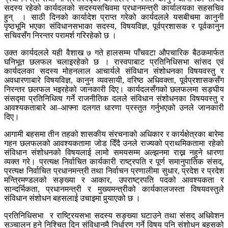
सदस्य रहेको कार्यदलको सदस्यसचिवमा प्रधानमन्त्री कार्यालयका सहसचिव
हुन् । साठी दिनको कार्यादेश प्राप्त गरेको कार्यदलले यसबीचमा कानुनी
पृष्ठभूमि भएका संविधानसभाका सदस्य, विषयविज्ञ, पूर्वप्रशासक र पूर्वकानुन
सचिवसँग निरन्तर परामर्श गरिरहेको छ ।
उक्त कार्यदलले यही वैशाख ७ गते हालसम्म पाँचवटा औपचारिक बैठकमार्फत
घनिभूत छलफल चलाइरहेको छ । रास्वपाबाट प्रतिनिधिसभा सांसद एवं
कार्यदलका सदस्य मोहनलाल आचार्यले संविधान संशोधनका विषयवस्तु र
अवधारणाबारे विषयविज्ञ, कानुन व्यवसायी, वरिष्ठ अधिवक्ता, पूर्वप्रशासकसँग
निरन्तर छलफल भइरहेको जानकारी दिए। कार्यदलसँगको छलफलमा सङ्घीय
संसद्मा प्रतिनिधित्व गर्ने राजनीतिक दलले संविधान संशोधनका विषयवस्तु र
आवश्यकताबारे आ–आफ्ना दलगत धारणा प्रस्तुत गर्नुभएको उनले जानकारी
दिए।
आगामी बहसमा तीन तहको शासकीय संरचनाको अधिकार र कार्यक्षेत्रका बारेमा
गहन छलफलको आवश्यकतामा जोड दिँदै उनले राज्यको प्राथमिकतामा रहेको
संविधान संशोधनको विषयलाई लामो समयसम्म अल्झनमा राख्न नहुने धारणा
व्यक्त गरे। प्रत्यक्ष निर्वाचित कार्यकारी राष्ट्रपति र पूर्ण समानुपातिक संसद्,
प्रत्यक्ष निर्वाचित प्रधानमन्त्री तथा निर्वाचन प्रणालीमा सुधार, प्रदेश र प्रदेश
मन्त्रिमण्डलको सङ्ख्या र आकार, उपराष्ट्रपति पदको आवश्यकता र
सान्दर्भिकता, प्रधानमन्त्री र मुख्यमन्त्रीको कार्यकालजस्ता विषयवस्तुले
संविधान संशोधन बहसलाई उचाइमा पुर्‍याएको छ ।
प्रतिनिधिसभा र राष्ट्रियसभा सदस्य सङ्ख्या घटाउने तथा संसद् अधिवेशन
सञ्चालन हुने निश्चित दिन संविधानमै निर्धारण गर्ने विषय पनि संशोधन बहसको