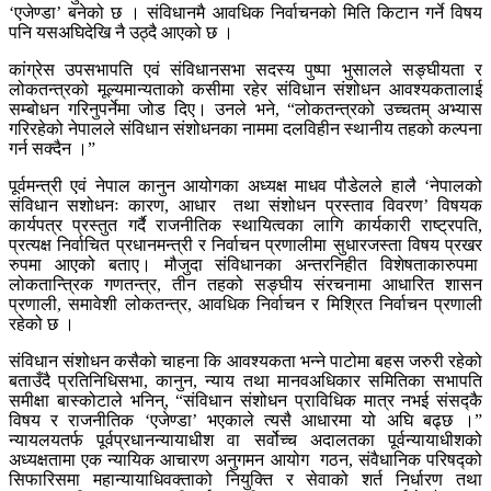
‘एजेण्डा’ बनेको छ । संविधानमै आवधिक निर्वाचनको मिति किटान गर्ने विषय
पनि यसअघिदेखि नै उठ्दै आएको छ ।
कांग्रेस उपसभापति एवं संविधानसभा सदस्य पुष्पा भुसालले सङ्घीयता र
लोकतन्त्रको मूल्यमान्यताको कसीमा रहेर संविधान संशोधन आवश्यकतालाई
सम्बोधन गरिनुपर्नेमा जोड दिए। उनले भने, “लोकतन्त्रको उच्चतम् अभ्यास
गरिरहेको नेपालले संविधान संशोधनका नाममा दलविहीन स्थानीय तहको कल्पना
गर्न सक्दैन ।”
पूर्वमन्त्री एवं नेपाल कानुन आयोगका अध्यक्ष माधव पौडेलले हालै ‘नेपालको
संविधान सशोधनः कारण, आधार तथा संशोधन प्रस्ताव विवरण’ विषयक
कार्यपत्र प्रस्तुत गर्दै राजनीतिक स्थायित्वका लागि कार्यकारी राष्ट्रपति,
प्रत्यक्ष निर्वाचित प्रधानमन्त्री र निर्वाचन प्रणालीमा सुधारजस्ता विषय प्रखर
रुपमा आएको बताए। मौजुदा संविधानका अन्तरनिहीत विशेषताकारुपमा
लोकतान्त्रिक गणतन्त्र, तीन तहको सङ्घीय संरचनामा आधारित शासन
प्रणाली, समावेशी लोकतन्त्र, आवधिक निर्वाचन र मिश्रित निर्वाचन प्रणाली
रहेको छ ।
संविधान संशोधन कसैको चाहना कि आवश्यकता भन्ने पाटोमा बहस जरुरी रहेको
बताउँदै प्रतिनिधिसभा, कानुन, न्याय तथा मानवअधिकार समितिका सभापति
समीक्षा बास्कोटाले भनिन्, “संविधान संशोधन प्राविधिक मात्र नभई संसद्कै
विषय र राजनीतिक ‘एजेण्डा’ भएकाले त्यसै आधारमा यो अघि बढ्छ ।”
न्यायलयतर्फ पूर्वप्रधानन्यायाधीश वा सर्वोच्च अदालतका पूर्वन्यायाधीशको
अध्यक्षतामा एक न्यायिक आचारण अनुगमन आयोग गठन, संवैधानिक परिषद्को
सिफारिसमा महान्यायाधिवक्ताको नियुक्ति र सेवाको शर्त निर्धारण तथा