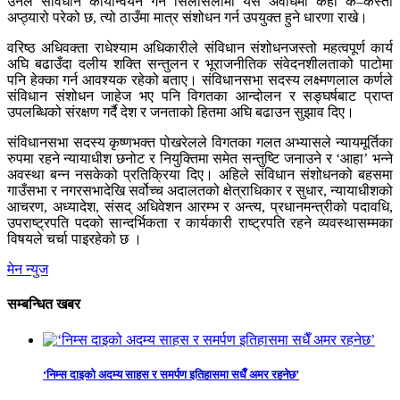
उनले संविधान कार्यान्वयन गर्ने सिलसिलामा यस अवधिमा कहाँ के–कस्तो
अप्ठ्यारो परेको छ, त्यो ठाउँमा मात्र संशोधन गर्न उपयुक्त हुने धारणा राखे।
वरिष्ठ अधिवक्ता राधेश्याम अधिकारीले संविधान संशोधनजस्तो महत्वपूर्ण कार्य
अघि बढाउँदा दलीय शक्ति सन्तुलन र भूराजनीतिक संवेदनशीलताको पाटोमा
पनि हेक्का गर्न आवश्यक रहेको बताए। संविधानसभा सदस्य लक्ष्मणलाल कर्णले
संविधान संशोधन जाहेज भए पनि विगतका आन्दोलन र सङ्घर्षबाट प्राप्त
उपलब्धिको संरक्षण गर्दै देश र जनताको हितमा अघि बढाउन सुझाव दिए।
संविधानसभा सदस्य कृष्णभक्त पोखरेलले विगतका गलत अभ्यासले न्यायमूर्तिका
रुपमा रहने न्यायाधीश छनोट र नियुक्तिमा समेत सन्तुष्टि जनाउने र ‘आहा’ भन्ने
अवस्था बन्न नसकेको प्रतिक्रिया दिए। अहिले संविधान संशोधनको बहसमा
गाउँसभा र नगरसभादेखि सर्वोच्च अदालतको क्षेत्राधिकार र सुधार, न्यायाधीशको
आचरण, अध्यादेश, संसद् अधिवेशन आरम्भ र अन्त्य, प्रधानमन्त्रीको पदावधि,
उपराष्ट्रपति पदको सान्दर्भिकता र कार्यकारी राष्ट्रपति रहने व्यवस्थासम्मका
विषयले चर्चा पाइरहेको छ ।
मेन न्युज
सम्बन्धित खबर
‘निम्स दाइको अदम्य साहस र समर्पण इतिहासमा सधैँ अमर रहनेछ’