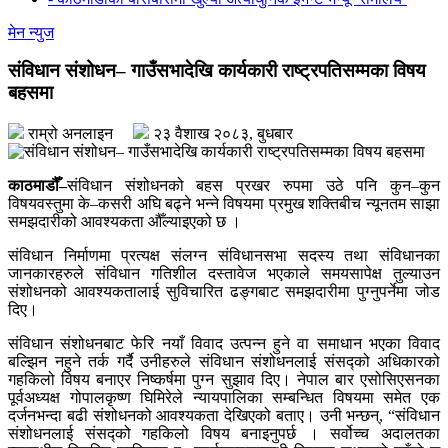
मेन न्युज
संविधान संशोधन– गाउँसभादेखि कार्यकारी राष्ट्रपतिसम्मका विषय
बहसमा
राम्रो अनलाइन
२३ वैशाख २०८३, बुधबार
काठमाडौँ–
संविधान संशोधनको बहस प्रखर रुपमा उठे पनि कुन–कुन
विषयवस्तुमा के–कसरी अघि बढ्ने भन्ने विषयमा प्रमुख शक्तिबीच न्यूनतम साझा
समझदारीको आवश्यकता औँल्याइएको छ ।
संविधान निर्माणमा प्रत्यक्ष संलग्न संविधानसभा सदस्य तथा संविधानका
जानकारहरुले संविधान गतिशील दस्तावेज भएकाले समयसापेक्ष तुल्याउन
संशोधनको आवश्यकतालाई सुविचारित ढङ्गबाट समझदारीमा पुग्नुपर्नेमा जोड
दिए।
संविधान संशोधनबाट फेरि नयाँ विवाद उत्पन्न हुने वा समाधान भएका विवाद
बल्झिन नहुने तर्क गर्दै उनीहरुले संविधान संशोधनलाई संसद्को अधिकारको
गहकिलो विषय बनाएर निष्कर्षमा पुग्न सुझाव दिए। नेपाल बार एसोसिएसनका
पूर्वअध्यक्ष गोपालकृष्ण घिमिरेले न्यायपालिका सम्बन्धित विषयमा समेत एक
दर्जनभन्दा बढी संशोधनको आवश्यकता देखिएको बताए। उनी भन्छन्, “संविधान
संशोधनलाई संसद्को गहकिलो विषय बनाइनुपर्छ । सर्वोच्च अदालतका