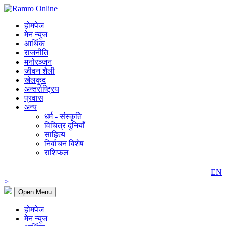
होमपेज
मेन न्युज
आर्थिक
राजनीति
मनोरञ्जन
जीवन शैली
खेलकुद
अन्तर्राष्ट्रिय
प्रवास
अन्य
धर्म - संस्कृति
विचित्र दुनियाँ
साहित्य
निर्वाचन विशेष
राशिफल
EN
>
Open Menu
होमपेज
मेन न्युज