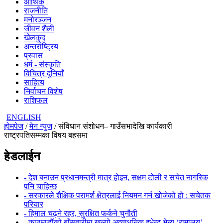
आर्थिक
राजनीति
मनोरञ्जन
जीवन शैली
खेलकुद
अन्तर्राष्ट्रिय
प्रवास
धर्म - संस्कृति
विचित्र दुनियाँ
साहित्य
निर्वाचन विशेष
राशिफल
ENGLISH
होमपेज
/
मेन न्युज
/ संविधान संशोधन– गाउँसभादेखि कार्यकारी
राष्ट्रपतिसम्मका विषय बहसमा
हेडलाईन
- देश बनाउन प्रधानमन्त्री मात्र होइन, सक्षम टोली र सचेत नागरिक
पनि चाहिन्छ
- सरकारले शैक्षिक परामर्श क्षेत्रलाई नियमन गर्न खोजेको हो : सचेतक
परियार
- हिमाल चढ्ने रहर, सुरक्षित फर्कने चुनौती
- काठमाडौंको बाँसबारीमा खुल्यो अत्याधुनिक इभेन्ट भेन्यू ‘रामालय’