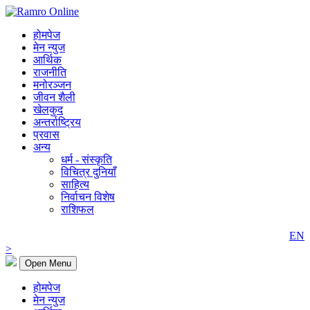
होमपेज
मेन न्युज
आर्थिक
राजनीति
मनोरञ्जन
जीवन शैली
खेलकुद
अन्तर्राष्ट्रिय
प्रवास
अन्य
धर्म - संस्कृति
विचित्र दुनियाँ
साहित्य
निर्वाचन विशेष
राशिफल
EN
>
Open Menu
होमपेज
मेन न्युज