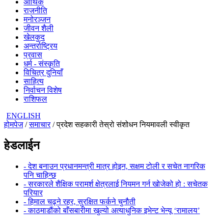
आर्थिक
राजनीति
मनोरञ्जन
जीवन शैली
खेलकुद
अन्तर्राष्ट्रिय
प्रवास
धर्म - संस्कृति
विचित्र दुनियाँ
साहित्य
निर्वाचन विशेष
राशिफल
ENGLISH
होमपेज
/
समाचार
/ प्रदेश सहकारी तेस्रो संशोधन नियमावली स्वीकृत
हेडलाईन
- देश बनाउन प्रधानमन्त्री मात्र होइन, सक्षम टोली र सचेत नागरिक
पनि चाहिन्छ
- सरकारले शैक्षिक परामर्श क्षेत्रलाई नियमन गर्न खोजेको हो : सचेतक
परियार
- हिमाल चढ्ने रहर, सुरक्षित फर्कने चुनौती
- काठमाडौंको बाँसबारीमा खुल्यो अत्याधुनिक इभेन्ट भेन्यू ‘रामालय’