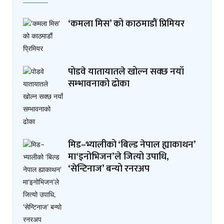
‘कमला मिस’ को काठमाडौं प्रिमियर
पोडवे यातायातले खोल्न सक्छ नयाँ
सम्भावनाको ढोका
मिड–भ्यालीको ‘बिल्ड नेपाल ह्याकाथन’
मा‘इनोभिजन’ले जित्यो उपाधि,
‘सेन्टिनाज’ बन्यो रनरअप