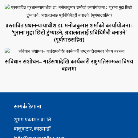
प्रस्तावित प्रधानन्यायाधीश डा. मनोजकुमार शर्माको कार्यायोजना :
‘पुराना मुद्दा छिटो टुंग्याउने, अदालतलाई प्रविधिमैत्री बनाउने’
(पूर्णपाठसहित)
संविधान संशोधन– गाउँसभादेखि कार्यकारी राष्ट्रपतिसम्मका विषय
बहसमा
सम्पर्क ठेगाना
शुभम प्रकाशन प्रा. लि.
बालुवाटार, काठमाडौँ