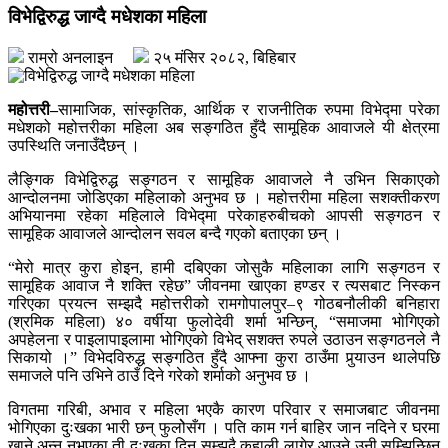
विभेद्विरुद्ध जाग्दै मधेशका महिला
राम्रो अनलाइन
२५ मंसिर २०८२, बिहिबार
महोत्तरी–
सामाजिक, सांस्कृतिक, आर्थिक र राजनीतिक रुपमा विभेद्मा परेका
मधेशको महोत्तरीका महिला अब सङ्गठित हुँदै सामूहिक आवाजले यी क्षेत्रमा
उपस्थिति जनाउँदैछन् ।
लैङ्गिक विभेद्विरुद्ध सङ्गठन र सामूहिक आवाजले नै उभिन सिकाएको
आन्दोलनमा जोडिएका महिलाको अनुभव छ । महोत्तरीमा महिला सशक्तीकरण
अभियानमा रहेका महिलाले विभेद्मा परेकाहरुबीचको आपसी सङ्गठन र
सामूहिक आवाजले आन्दोलन सवल बन्दै गएको बताएका छन् ।
“मेरो मात्र कुरा होइन, हामी दबिएका जोसुकै महिलाका लागि सङ्गठन र
सामूहिक आवाज नै शक्ति रहेछ” जीवनमा खाएका हण्डर र त्यसबाट निस्कन
गरिएका प्रयत्न सम्झदै महोत्तरीको रामगोपालपुर–९ गोठबनौलीकी बनिहारा
(श्रमिक महिला) ४० वर्षीया फुलोदेवी शर्मा भन्छिन्, “समाजमा भोगिएको
अपहेलना र पाइलापाइलामा भोगिएको विभेद् सशक्त रुपले उठाउन सङ्गठनले नै
सिकायो ।” विभेदविरुद्ध सङ्गठित हुँदै आफ्ना कुरा ठाउँमा पुर्‍याउन थालेपछि
समाजले पनि उभिने ठाउँ दिने गरेको शर्माको अनुभव छ ।
विगतमा गरिबी, अभाव र महिला भएकै कारण परिवार र समाजबाट जीवनमा
भोगिएका दुःखका भारी छन् फुलोेसँग । पति काम गर्न बाहिर जान नदिने र घरमा
खाने अन्न नभएका ती दुःखका दिन सम्झदै कहाली लागेर आउने उनी सम्झिन्छिन्