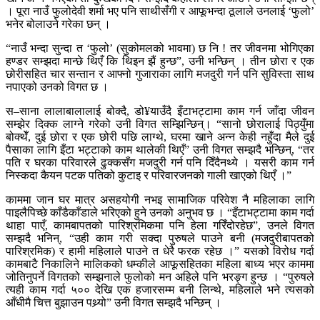
। पूरा नाउँ फुलोदेवी शर्मा भए पनि साथीसँगी र आफूभन्दा ठूलाले उनलाई ‘फुलो’
भनेर बोलाउने गरेका छन् ।
“नाउँ भन्दा सुन्दा त ‘फुलो’ (सुकोमलको भावमा) छ नि ! तर जीवनमा भोगिएका
हण्डर सम्झदा मान्छे थिएँ कि थिइन झैं हुन्छ”, उनी भन्छिन् । तीन छोरा र एक
छोरीसहित चार सन्तान र आफ्नो गुजाराका लागि मजदुरी गर्न पनि सुविस्ता साथ
नपाएको उनको विगत छ ।
स–साना लालाबालालाई बोक्दै, डो¥याउँदै इँटाभट्टामा काम गर्न जाँदा जीवन
सम्झेर दिक्क लाग्ने गरेको उनी विगत सम्झिन्छिन्। “सानो छोरालाई पिठ्युँमा
बोक्थेँ, दुई छोरा र एक छोरी पछि लाग्थे, घरमा खाने अन्न केही नहुँदा मैले दुई
पैसाका लागि इँटा भट्टाको काम थालेकी थिएँ” उनी विगत सम्झदै भन्छिन्, “तर
पति र घरका परिवारले ढुक्कसँग मजदुरी गर्न पनि दिँदैनथ्ये । यसरी काम गर्न
निस्कदा कैयन पटक पतिको कुटाइ र परिवारजनको गाली खाएको थिएँ ।”
काममा जान घर मात्र असहयोगी नभइ सामाजिक परिवेश नै महिलाका लागि
पाइलैपिच्छे काँडैकाँडाले भरिएको हुने उनको अनुभव छ । “इँटाभट्टामा काम गर्दा
थाहा पाएँ, कामबापतको पारिश्रमिकमा पनि हेला गरिँदोरहेछ”, उनले विगत
सम्झदै भनिन्, “उही काम गरी सक्दा पुरुषले पाउने बनी (मजदुरीबापतको
पारिश्रमिक) र हामी महिलाले पाउने त धेरै फरक रहेछ ।” यसको विरोध गर्दा
कामबाटै निकालिने मालिकको धम्कीले आफूसहितका महिला बाध्य भएर काममा
जोतिनुपर्ने विगतको सम्झनाले फुलोको मन अहिले पनि भरङ्ग हुन्छ । “पुरुषले
त्यही काम गर्दा ५०० देखि एक हजारसम्म बनी लिन्थे, महिलाले भने त्यसको
आँधीमै चित्त बुझाउन पथ्र्यो” उनी विगत सम्झदै भन्छिन् ।