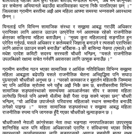
बालविवाह यहाँको आम कुरा रहेको बताउँदै मण्डलले भनिन्, “अब भने कानुनको
डर सचेतना अभियानले बढाउँदा बालविवाहका घटना निकै पातलिएका छन् ।”
जिल्लाका ग्रामीण बस्तीमा अझै आम महिला आफ्ना समस्या भन्नसक्ने अवस्थामा
छैनन् ।
यिनलाई पनि विभिन्न सामाजिक संस्था र समूहमा आबद्ध गराउँदै अधिकार
प्राप्तिका लागि आवाज उठाउन उत्प्रेरित गर्न आवश्यक रहेको राजनीतिक
क्षेत्रका सक्रिया महिला बताउँछन् । “मुख्य कुरा महिलालाई सङ्गठित हुन
प्रेरित गर्नुपर्छ, यसले अधिकार र कर्तव्यबारे जिज्ञासु बनाउने र त्यसको प्राप्तिका
लागि आवाज उठाउन सक्ने बनाउँछ” बर्दिबास–३ की बासिन्दा नेकपा (एमाले) को
मधेश प्रदेश कमिटी सदस्य सरस्वती चौधरी भन्छिन्, “यसले राजनीतिक
उपलब्धिको रक्षामा सचेत गर्नसँगै अवसरका लागि उत्सुक बनाउँछ ।”
ग्रामीण बस्तीमा गठन भएका सामाजिक र आर्थिक गतिविधिका विभिन्न समूहमा
महिला आबद्धता बढेपछि यसले राजनीतिक चेतना अभिवृद्धिमा पनि सघाउ
पु¥याएको चौधरीको अनुभव छ । “घरको कामकाज र बुहार्तन महिलाकै जिम्मामा
भए पनि आर्थिक स्रोतमा भने पहुँच अझै निकै कम छ, बस्तीबस्तीमा विभिन्न
सामाजिक सङ्घसंस्थाको समन्वयमा आयआर्जनका सीप र काममा महिला
लागेपछि यिनले पनि आफ्नो थैलीमा केही पैसा राख्न सक्ने भएका छन्” चौधरी
भन्छिन्, “यो आर्थिक उपार्जनले परिवारमा महिलाको स्थान सम्मानीत बनाउँदै
लगेको पाइन्छ ।” यस्ता सामाजिक सङ्घसंस्था र समूहमा आबद्ध महिला
राजनीतिक रुपमा पनि जागरुक हुँदै गएका चौधरीको मूल्याङ्कन छ ।
चौधरीजस्तै नेपाली कांग्रेसका नेता तथा भङ्गाहा नगरपालिकाका उपप्रमुख
शान्तिसिंह थारु पनि महिला अधिकारको प्राप्ति र संविधानमा भएका विशेष
व्यवस्थाको कार्यान्वयनका लागि सङ्गठनको आवाज सहयोगी मात्र नभइ