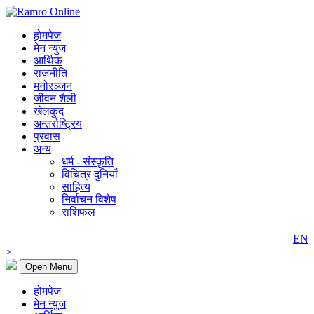
होमपेज
मेन न्युज
आर्थिक
राजनीति
मनोरञ्जन
जीवन शैली
खेलकुद
अन्तर्राष्ट्रिय
प्रवास
अन्य
धर्म - संस्कृति
विचित्र दुनियाँ
साहित्य
निर्वाचन विशेष
राशिफल
EN
>
Open Menu
होमपेज
मेन न्युज