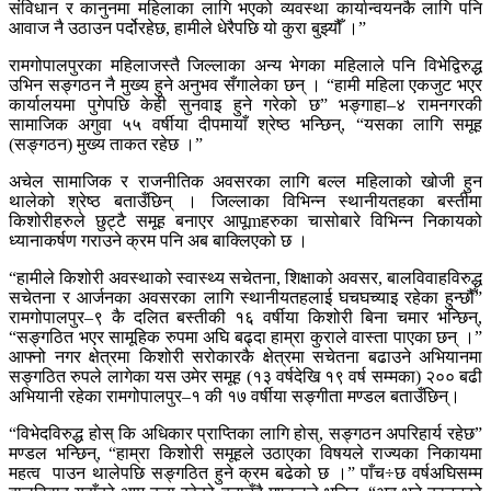
संविधान र कानुनमा महिलाका लागि भएको व्यवस्था कार्यान्वयनकै लागि पनि
आवाज नै उठाउन पर्दोरहेछ, हामीले धेरैपछि यो कुरा बुझ्यौँ ।”
रामगोपालपुरका महिलाजस्तै जिल्लाका अन्य भेगका महिलाले पनि विभेद्विरुद्ध
उभिन सङ्गठन नै मुख्य हुने अनुभव सँगालेका छन् । “हामी महिला एकजुट भएर
कार्यालयमा पुगेपछि केही सुनवाइ हुने गरेको छ” भङ्गाहा–४ रामनगरकी
सामाजिक अगुवा ५५ वर्षीया दीपमायाँ श्रेष्ठ भन्छिन्, “यसका लागि समूह
(सङ्गठन) मुख्य ताकत रहेछ ।”
अचेल सामाजिक र राजनीतिक अवसरका लागि बल्ल महिलाको खोजी हुन
थालेको श्रेष्ठ बताउँछिन् । जिल्लाका विभिन्न स्थानीयतहका बस्तीमा
किशोरीहरुले छुट्टै समूह बनाएर आपूmहरुका चासोबारे विभिन्न निकायको
ध्यानाकर्षण गराउने क्रम पनि अब बाक्लिएको छ ।
“हामीले किशोरी अवस्थाको स्वास्थ्य सचेतना, शिक्षाको अवसर, बालविवाहविरुद्ध
सचेतना र आर्जनका अवसरका लागि स्थानीयतहलाई घचघच्याइ रहेका हुन्छौँ”
रामगोपालपुर–९ कै दलित बस्तीकी १६ वर्षीया किशोरी बिना चमार भन्छिन्,
“सङ्गठित भएर सामूहिक रुपमा अघि बढ्दा हाम्रा कुराले वास्ता पाएका छन् ।”
आफ्नो नगर क्षेत्रमा किशोरी सरोकारकै क्षेत्रमा सचेतना बढाउने अभियानमा
सङ्गठित रुपले लागेका यस उमेर समूह (१३ वर्षदेखि १९ वर्ष सम्मका) २०० बढी
अभियानी रहेका रामगोपालपुर–१ की १७ वर्षीया सङ्गीता मण्डल बताउँछिन्।
“विभेदविरुद्ध होस् कि अधिकार प्राप्तिका लागि होस्, सङ्गठन अपरिहार्य रहेछ”
मण्डल भन्छिन्, “हाम्रा किशोरी समूहले उठाएका विषयले राज्यका निकायमा
महत्व पाउन थालेपछि सङ्गठित हुने क्रम बढेको छ ।” पाँच÷छ वर्षअघिसम्म