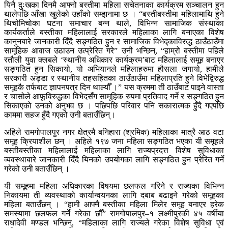
यिनै दुःखका दिनमै आफ्नो बस्तीमा महिला सचेतनाका कार्यक्रम सञ्चालन हुन
थालेपछि आँखा खुलेको उहाँको सम्झनामा छ । “बस्तीबस्तीमा महिलामाथि हुने
थिचोमिचोका घटना समाचार बन्न थाले, विभिन्न सामाजिक संस्थाका
कार्यकर्ताले बस्तीका महिलालाई सरकारले महिलाका लागि बनाएका विशेष
कानुनबारे जानकारी दिँदै सङ्गठित हुन र सामाजिक विभेद्काविरुद्ध ठाउँठाउँमा
सामूहिक आवाज उठाउन उत्प्रेरित गरे” उनी भन्छिन्, “हाम्रो बस्तीमा पहिले
रतौली युवा क्लबले ‘स्थानीय अधिकार कार्यक्रम’बाट महिलालाई समूह बनाएर
सङ्गठित हुन सिकायो, यो अभियानले महिलाहरुमा हौसला जगायो, हामीले
सरकारी अड्डा र स्थानीय तहसहितका ठाउँठाउँमा महिलाप्रति हुने विभेद्विरुद्ध
समूहकै तर्फबाट ज्ञापनपत्र दिन थाल्यौँ ।” यस क्रममा ती ठाउँबाट पाइने वास्ता
र चासोले आफूविरुद्धका विभेदसँग सामूहिक रुपमा प्रतिवाद गर्ने र सङ्गठित हुन
सिकाएको उनको अनुभव छ । पछिपछि परिवार पनि सकारात्मक हुँदै गएपछि
काममा सहज हुँदै गएको उनी बताउँछिन्।
अहिले रामगोपालपुर नगर क्षेत्रमै बनिहारा (श्रमिक) महिलाका मात्रै आठ वटा
समूह क्रियाशील छन् । अहिले १९७ जना महिला सङ्गठित भएका यी समूहले
बस्तीबस्तीका महिलालाई महिलाका लागि राज्यप्रदत्त विशेष सुविधाका
व्यवस्थाबारे जानकारी दिँदै यिनको उपयोगका लागि सङ्गठित हुन प्रेरित गर्ने
गरेको उनी बताउँछिन् ।
यी समूहमा महिला अधिकारका विषयमा छलफल गरिने र राज्यका विभिन्न
निकायमा ती व्यवस्थाको कार्यान्वयनका लागि दबाब बढाइने गरेको समूहका
महिला बताउँछन् । “हामी आफ्नै बस्तीका महिला मिलेर समूह बनाएर हरेक
समस्यामा छलफल गर्ने गरेका छौँ” रामगोपालपुर–१ लक्ष्मीपुरकी ४५ वर्षीया
राधादेवी मण्डल भन्छिन्, “महिलाका लागि राज्यले गरेका विशेष सुविधा एवं