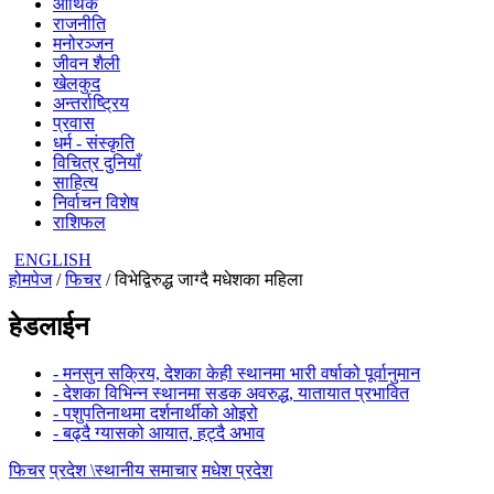
आर्थिक
राजनीति
मनोरञ्जन
जीवन शैली
खेलकुद
अन्तर्राष्ट्रिय
प्रवास
धर्म - संस्कृति
विचित्र दुनियाँ
साहित्य
निर्वाचन विशेष
राशिफल
ENGLISH
होमपेज
/
फिचर
/ विभेद्विरुद्ध जाग्दै मधेशका महिला
हेडलाईन
- मनसुन सक्रिय, देशका केही स्थानमा भारी वर्षाको पूर्वानुमान
- देशका विभिन्न स्थानमा सडक अवरुद्ध, यातायात प्रभावित
- पशुपतिनाथमा दर्शनार्थीको ओइरो
- बढ्दै ग्यासको आयात, हट्दै अभाव
फिचर
प्रदेश \स्थानीय समाचार
मधेश प्रदेश