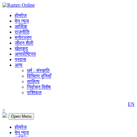
होमपेज
मेन न्युज
आर्थिक
राजनीति
मनोरञ्जन
जीवन शैली
खेलकुद
अन्तर्राष्ट्रिय
प्रवास
अन्य
धर्म - संस्कृति
विचित्र दुनियाँ
साहित्य
निर्वाचन विशेष
राशिफल
EN
>
Open Menu
होमपेज
मेन न्युज