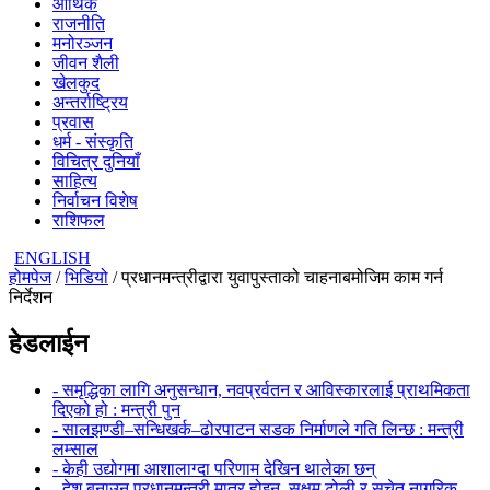
आर्थिक
राजनीति
मनोरञ्जन
जीवन शैली
खेलकुद
अन्तर्राष्ट्रिय
प्रवास
धर्म - संस्कृति
विचित्र दुनियाँ
साहित्य
निर्वाचन विशेष
राशिफल
ENGLISH
होमपेज
/
भिडियो
/ प्रधानमन्त्रीद्वारा युवापुस्ताको चाहनाबमोजिम काम गर्न
निर्देशन
हेडलाईन
- समृद्धिका लागि अनुसन्धान, नवप्रर्वतन र आविस्कारलाई प्राथमिकता
दिएको हो : मन्त्री पुन
- सालझण्डी–सन्धिखर्क–ढोरपाटन सडक निर्माणले गति लिन्छ : मन्त्री
लम्साल
- केही उद्योगमा आशालाग्दा परिणाम देखिन थालेका छन्
- देश बनाउन प्रधानमन्त्री मात्र होइन, सक्षम टोली र सचेत नागरिक