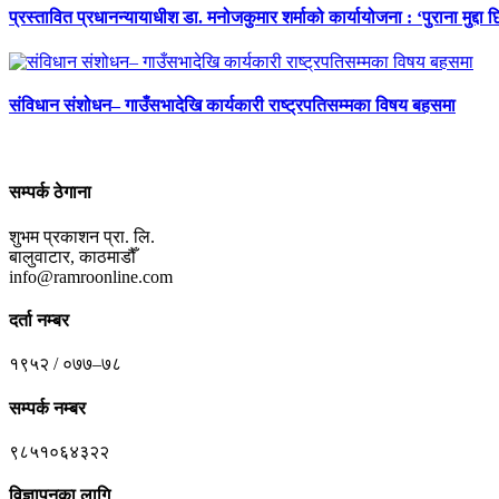
प्रस्तावित प्रधानन्यायाधीश डा. मनोजकुमार शर्माको कार्यायोजना : ‘पुराना मुद्दा 
संविधान संशोधन– गाउँसभादेखि कार्यकारी राष्ट्रपतिसम्मका विषय बहसमा
सम्पर्क ठेगाना
शुभम प्रकाशन प्रा. लि.
बालुवाटार, काठमाडौँ
info@ramroonline.com
दर्ता नम्बर
१९५२ / ०७७–७८
सम्पर्क नम्बर
९८५१०६४३२२
विज्ञापनका लागि