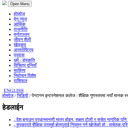
Open Menu
होमपेज
मेन न्युज
आर्थिक
राजनीति
मनोरञ्जन
जीवन शैली
खेलकुद
अन्तर्राष्ट्रिय
प्रवास
धर्म - संस्कृति
विचित्र दुनियाँ
साहित्य
निर्वाचन विशेष
राशिफल
ENGLISH
होमपेज
/
भिडियो
/ पेन्टागन इन्टरनेशनल कलेज : शैक्षिक गुणस्तरमा नयाँ मानक स्थ
हेडलाईन
- देश बनाउन प्रधानमन्त्री मात्र होइन, सक्षम टोली र सचेत नागरिक पनि 
- सरकारले शैक्षिक परामर्श क्षेत्रलाई नियमन गर्न खोजेको हो : सचेतक पर