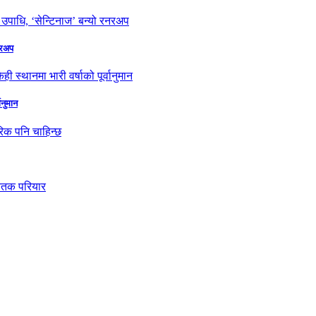
नरअप
ानुमान