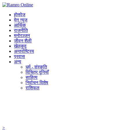
होमपेज
मेन न्युज
आर्थिक
राजनीति
मनोरञ्जन
जीवन शैली
खेलकुद
अन्तर्राष्ट्रिय
प्रवास
अन्य
धर्म - संस्कृति
विचित्र दुनियाँ
साहित्य
निर्वाचन विशेष
राशिफल
>