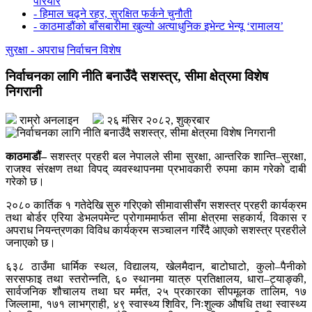
परियार
- हिमाल चढ्ने रहर, सुरक्षित फर्कने चुनौती
- काठमाडौंको बाँसबारीमा खुल्यो अत्याधुनिक इभेन्ट भेन्यू ‘रामालय’
सुरक्षा - अपराध
निर्वाचन विशेष
निर्वाचनका लागि नीति बनाउँदै सशस्त्र, सीमा क्षेत्रमा विशेष
निगरानी
राम्रो अनलाइन
२६ मंसिर २०८२, शुक्रबार
काठमाडौं–
सशस्त्र प्रहरी बल नेपालले सीमा सुरक्षा, आन्तरिक शान्ति–सुरक्षा,
राजश्व संरक्षण तथा विपद् व्यवस्थापनमा प्रभावकारी रुपमा काम गरेको दाबी
गरेको छ।
२०८० कार्तिक १ गतेदेखि सुरु गरिएको सीमावासीसँग सशस्त्र प्रहरी कार्यक्रम
तथा बोर्डर एरिया डेभलपमेन्ट प्रोगाममार्फत सीमा क्षेत्रमा सहकार्य, विकास र
अपराध नियन्त्रणका विविध कार्यक्रम सञ्चालन गरिँदै आएको सशस्त्र प्रहरीले
जनाएको छ।
६३८ ठाउँमा धार्मिक स्थल, विद्यालय, खेलमैदान, बाटोघाटो, कुलो–पैनीको
सरसफाइ तथा स्तरोन्नति, ६० स्थानमा यात्रु प्रतिक्षालय, धारा–ट्याङ्की,
सार्वजनिक शौचालय तथा घर मर्मत, २५ प्रकारका सीपमूलक तालिम, १७
जिल्लामा, १७१ लाभग्राही, ४९ स्वास्थ्य शिविर, निःशुल्क औषधि तथा स्वास्थ्य