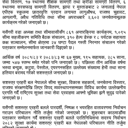
सेवा वितरण, १७ स्थानमा शैक्षिक सामग्री तथा क्रीडा सामग्री वितरण, ६
स्थानमा सरसफाइ सामग्री वितरण, झापा र मुस्ताङबाट २ जनालाई नेपाल
एपीएफ स्कुलमा छात्रवृत्ति प्रदान लगायत लागुऔषध, राजश्व चुहावट,
आगलागी, अवैध गतिविधि तथा सीमा अपराधबारे २,६०२ जनचेतनामूलक
कार्यक्रम गरेको जनाएको छ।
यसैगरी वडा अध्यक्ष तथा सीमावासीसँग ८६१ अन्तरक्रिया कार्यक्रम, १,०९५
सीमा सहजीकरण समिति बैठक संचालन, ३१० हेल्प डेस्क र ८ पर्यटक सहायता
कक्ष सञ्चालन, सीमा क्षेत्रमा २४ घण्टा पैदल गस्ती निरन्तर संचालन गरेको
पत्रकार सम्मेलनमार्फत जानकारी दिइएको छ।
आर्थिक वर्ष २०८१/८२ र २०८२/८३ मा ६७ मुख्य, १९५ सहायक, २८५ साना,
जम्मा ५४७ स्तम्भ मर्मत गरेको पनि जनाएको छ। पछिल्ला तीन आर्थिक वर्षमा
भरुवा बन्दुक, कटुवा, पेस्तोल, एयरगनसहित उल्लेख्य संख्यामा हेभी तथा साना
हतियार बरामद गरेको सशस्त्रले जनाएको छ।
सशस्त्र प्रहरी बल नेपालले सीमा सुरक्षा, विकास सहकार्य, जनचेतना विस्तार,
राजश्व संरक्षणदेखि लिएर विपद् व्यवस्थापनसम्मका विविध कार्यमा उल्लेखनीय
प्रगति गर्दै राष्ट्रिय सुरक्षा तथा सेवा प्रवाहमा आफ्नो भूमिका झनै सुदृढ पारेको
जनाएको छ।
यसैगरी सशस्त्र प्रहरी बलले पारदर्शी, निष्पक्ष र भयरहित वातावरणमा निर्वाचन
गराउन परिचालन नीति तर्जुमा गरेको जनाएको छ। शुक्रबार काठमाडौंमा
पत्रकार सम्मेलन गर्दै सशस्त्र प्रहरी बलले प्रतिनिधिसभा सदस्य निर्वाचन
२०८२ सुरक्षा कार्यमा सशस्त्र प्रहरी बल नेपालको परिचालन नीति तर्जुमा