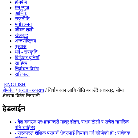
होमपेज
मेन न्युज
आर्थिक
राजनीति
मनोरञ्जन
जीवन शैली
खेलकुद
अन्तर्राष्ट्रिय
प्रवास
धर्म - संस्कृति
विचित्र दुनियाँ
साहित्य
निर्वाचन विशेष
राशिफल
ENGLISH
होमपेज
/
सुरक्षा - अपराध
/ निर्वाचनका लागि नीति बनाउँदै सशस्त्र, सीमा
क्षेत्रमा विशेष निगरानी
हेडलाईन
- देश बनाउन प्रधानमन्त्री मात्र होइन, सक्षम टोली र सचेत नागरिक
पनि चाहिन्छ
- सरकारले शैक्षिक परामर्श क्षेत्रलाई नियमन गर्न खोजेको हो : सचेतक