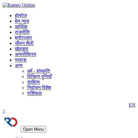
होमपेज
मेन न्युज
आर्थिक
राजनीति
मनोरञ्जन
जीवन शैली
खेलकुद
अन्तर्राष्ट्रिय
प्रवास
अन्य
धर्म - संस्कृति
विचित्र दुनियाँ
साहित्य
निर्वाचन विशेष
राशिफल
EN
>
Open Menu