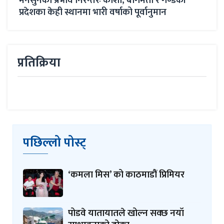
माइतीघर डुबान समस्याः दीर्घकालीन समाधानको खोजी
मनसु
गरिँदै
प्रद
प्रतिक्रिया
पछिल्लो पोस्ट्
‘कमला मिस’ को काठमाडौं प्रिमियर
पोडवे यातायातले खोल्न सक्छ नयाँ