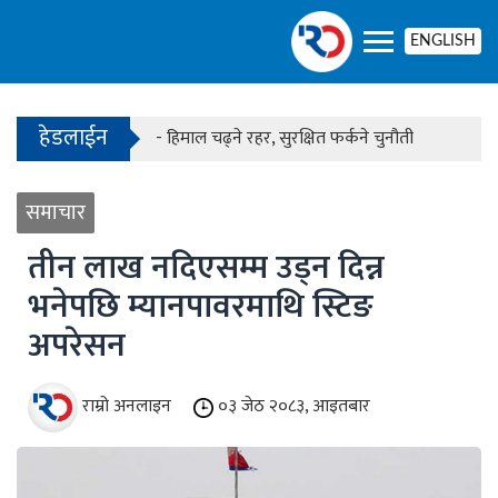
- काठमाडौंको बाँसबारीमा खुल्यो अत्याधुनिक इभेन्ट भेन्य
ENGLISH
हेडलाईन
- हिमाल चढ्ने रहर, सुरक्षित फर्कने चुनौती
- काठमाडौंको बाँसबारीमा खुल्यो अत्याधुनिक इभेन्ट भेन्य
समाचार
तीन लाख नदिएसम्म उड्न दिन्न
भनेपछि म्यानपावरमाथि स्टिङ
अपरेसन
राम्रो अनलाइन
०३ जेठ २०८३, आइतबार