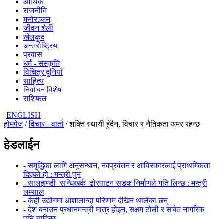
आर्थिक
राजनीति
मनोरञ्जन
जीवन शैली
खेलकुद
अन्तर्राष्ट्रिय
प्रवास
धर्म - संस्कृति
विचित्र दुनियाँ
साहित्य
निर्वाचन विशेष
राशिफल
ENGLISH
होमपेज
/
विचार - वार्ता
/ शक्ति स्थायी हुँदैन, विचार र नैतिकता अमर रहन्छ
हेडलाईन
- समृद्धिका लागि अनुसन्धान, नवप्रर्वतन र आविस्कारलाई प्राथमिकता
दिएको हो : मन्त्री पुन
- सालझण्डी–सन्धिखर्क–ढोरपाटन सडक निर्माणले गति लिन्छ : मन्त्री
लम्साल
- केही उद्योगमा आशालाग्दा परिणाम देखिन थालेका छन्
- देश बनाउन प्रधानमन्त्री मात्र होइन, सक्षम टोली र सचेत नागरिक
पनि चाहिन्छ