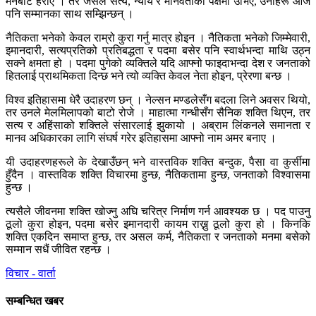
मनबाट हराए । तर जसले सत्य, न्याय र मानवताको पक्षमा उभिए, उनीहरू आज
पनि सम्मानका साथ सम्झिन्छन् ।
नैतिकता भनेको केवल राम्रो कुरा गर्नु मात्र होइन । नैतिकता भनेको जिम्मेवारी,
इमानदारी, सत्यप्रतिको प्रतिबद्धता र पदमा बसेर पनि स्वार्थभन्दा माथि उठ्न
सक्ने क्षमता हो । पदमा पुगेको व्यक्तिले यदि आफ्नो फाइदाभन्दा देश र जनताको
हितलाई प्राथमिकता दिन्छ भने त्यो व्यक्ति केवल नेता होइन, प्रेरणा बन्छ ।
विश्व इतिहासमा धेरै उदाहरण छन् । नेल्सन मण्डलेसँग बदला लिने अवसर थियो,
तर उनले मेलमिलापको बाटो रोजे । माहात्मा गन्धीसँग सैनिक शक्ति थिएन, तर
सत्य र अहिंसाको शक्तिले संसारलाई झुकायो । अब्राम लिंकनले समानता र
मानव अधिकारका लागि संघर्ष गरेर इतिहासमा आफ्नो नाम अमर बनाए ।
यी उदाहरणहरूले के देखाउँछन् भने वास्तविक शक्ति बन्दुक, पैसा वा कुर्सीमा
हुँदैन । वास्तविक शक्ति विचारमा हुन्छ, नैतिकतामा हुन्छ, जनताको विश्वासमा
हुन्छ ।
त्यसैले जीवनमा शक्ति खोज्नु अघि चरित्र निर्माण गर्न आवश्यक छ । पद पाउनु
ठूलो कुरा होइन, पदमा बसेर इमानदारी कायम राख्नु ठूलो कुरा हो । किनकि
शक्ति एकदिन समाप्त हुन्छ, तर असल कर्म, नैतिकता र जनताको मनमा बसेको
सम्मान सधैं जीवित रहन्छ ।
विचार - वार्ता
सम्बन्धित खबर