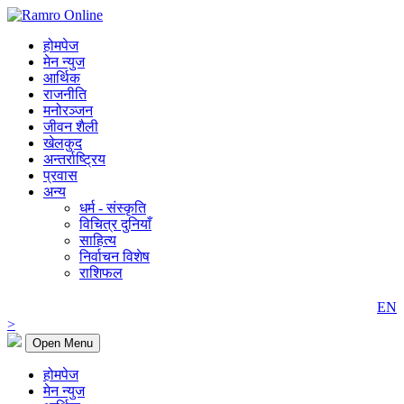
होमपेज
मेन न्युज
आर्थिक
राजनीति
मनोरञ्जन
जीवन शैली
खेलकुद
अन्तर्राष्ट्रिय
प्रवास
अन्य
धर्म - संस्कृति
विचित्र दुनियाँ
साहित्य
निर्वाचन विशेष
राशिफल
EN
>
Open Menu
होमपेज
मेन न्युज