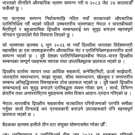
भारतको तीनदिने औपचारिक भ्रमण सम्पन्न गरी म २०८३ जेठ २४ काठमाडौँ
फर्केको छु ।
गत फागुनमा सम्पन्न निर्वाचनपछि गठित नयाँ सरकारको औपचारिक
प्रतिनिधित्व गर्दै भएको पहिलो उच्चस्तरीय भ्रमणबाट नेपाल र भारतबीचको
मैत्रीपूर्ण र बहुआयामिक द्विपक्षीय सम्बन्धलाई थप सुदृढ बनाउन महत्त्वपूर्ण
योगदान पु¥याएको मैले विश्वास लिएको छु ।
सो भ्रमणका क्रममा ६ जुन २०२६ मा नयाँ दिल्लीमा भारतका विदेशमन्त्री
महामहिम डा एस जयशङ्करसँग औपचारिक भेट र प्रतिनिधिमण्डलस्तरीय वार्ता
सम्पन्न भएको छ । दुवै देशका प्रतिनिधिमण्डलबीच नेपाल–भारत द्विपक्षीय
सम्बन्धका सम्पूर्ण पक्षहरूमा व्यापक तथा उपलब्धिमूलक छलफल भएको छ ।
द्विपक्षीय वार्तामा व्यापार तथा आर्थिक सहकार्य, कनेक्टिभिटी, ऊर्जा साझेदारी,
जलस्रोत व्यवस्थापन, साझा सुरक्षा, सीमा व्यवस्थापन, खेलकुद र जनस्तरीय
सम्बन्ध अभिवृद्धिजस्ता विषयहरूमा ठोस छलफल भएको छ । दुवै पक्षले द्विपक्षीय
सम्बन्धलाई थप सुदृढ बनाउने प्रतिबद्धता व्यक्त गरेका छन् । साथै, विभिन्न
क्षेत्रीय तथा अन्तरराष्ट्रिय मुद्दाहरूमा समेत विचार आदान–प्रदान गरिएको छ ।
नेपाल–भारतबीच द्विपक्षीय सहकार्यमा सञ्चालित परियोजनाको प्रगति समीक्षा
गर्नुका साथै तिनलाई थप प्रभावकारी बनाउने उपायहरूबारे पनि महत्त्वपूर्ण
छलफल भएको छ ।
बैठकका क्रममा हामीले तीन वटा संयुक्त घोषणासमेत गरेका छौँ :
(क) एनसिएचएल र एनपिसिआई बीच जुन २०२३ मा हस्ताक्षर गरिएको