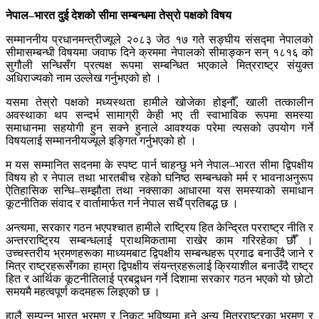
नेपाल–भारत दुई देशको सीमा सम्बन्धमा तेस्रो पक्षको विषय
सम्माननीय प्रधानमन्त्रीज्यूले २०८३ जेठ १७ गते सङ्घीय संसद्मा नेपालको
सीमासम्बन्धी विषयमा जवाफ दिने क्रममा नेपालको सीमाङ्कन सन् १८१६ को
सुगौली सन्धिसँग प्रत्यक्ष रूपमा सम्बन्धित भएकाले मित्रराष्ट्र संयुक्त
अधिराज्यको नाम उल्लेख गर्नुभएको हो ।
यसमा तेस्रो पक्षको मध्यस्थता हामीले खोजेका होइनौँ, खाली तत्कालीन
अवस्थाका थप सन्दर्भ सामाग्री केही भए ती स्वाभाविक रूपमा समस्या
समाधानमा सहयोगी हुन सक्ने हुनाले आवश्यक परेमा त्यसको उपयोग गर्ने
विषयलाई सम्माननीयज्यूले इङ्गित गर्नुभएको हो ।
म यस सम्मानित सदनमा के स्पष्ट पार्न चाहन्छु भने नेपाल–भारत सीमा द्विपक्षीय
विषय हो र नेपाल तथा भारतबीच रहेको घनिष्ठ सम्बन्धको मर्म र भावनाअनुरूप
ऐतिहासिक सन्धि–सम्झौता तथा नक्साका आधारमा यस समस्याको समाधान
कूटनीतिक संवाद र वार्तामार्फत गर्न नेपाल सधैँ प्रतिबद्ध छ ।
अन्त्यमा, सरकार गठन भएपश्चात हामीले राष्ट्रिय हित केन्द्रित परराष्ट्र नीति र
अन्तरराष्ट्रिय सम्बन्धलाई प्राथमिकतामा राखेर काम गरिरहेका छौँ ।
उच्चस्तरीय भ्रमणहरूका माध्यमबाट द्विपक्षीय सम्बन्धहरू प्रगाढ बनाउँदै जाने र
मित्र राष्ट्रहरूसँगका हाम्रा द्विपक्षीय संयन्त्रहरूलाई क्रियाशील बनाउँदै राष्ट्र
हित र आर्थिक कूटनीतिलाई प्रबद्र्धन गर्ने दिशामा सरकार गठन भएको यो छोटो
समयमै महत्वपूर्ण कदमहरू लिइएको छ ।
हालै सम्पन्न भारत भ्रमण र निकट भविष्यमा हुने अन्य मित्रराष्ट्रका भ्रमण र