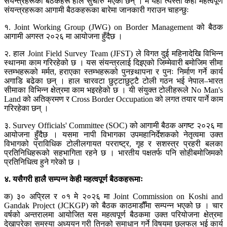
संयन्त्रहरूका बैठकहरू हाल सुचारु भएका छन् । म यहाँ त्यस्ता केही महत्वपूर्ण
संयन्त्रहरूका आगामी बैठकहरूका बारेमा जानकारी गराउन चाहन्छुः
१. Joint Working Group (JWG) on Border Management को बैठक
आगामी अगस्त २०२६ मा आयोजना हुँदैछ ।
२. हाल Joint Field Survey Team (JFST) ले विगत दुई महिनादेखि विभिन्न
स्थानमा काम गरिरहेको छ । यस संयन्त्रलाई दिइएको जिम्मेवारी बमोजिम सीमा
स्तम्भहरूको मर्मत, हराएका स्तम्भहरूको पुनस्र्थापना र पुनः निर्माण गर्ने कार्य
अगाडि बढेका छन् । हाल चारवटा छुट्टाछुट्टै टोली गठन भई नेपाल–भारत
सीमाका विभिन्न क्षेत्रमा काम भइरहेको छ । यी संयुक्त टोलीहरूले No Man's
Land को अतिक्रमण र Cross Border Occupation को लगत तयार पार्ने काम
गरिरहेका छन् ।
३. Survey Officials' Committee (SOC) को आगामी बैठक अगष्ट २०२६ मा
आयोजना हुँदैछ । यसमा नापी विभागका उपमहानिर्देशकको नेतृत्वमा उक्त
विभागको प्राविधिक टोलीलगायत परराष्ट्र, गृह र सशस्त्र प्रहरी बलका
प्रतिनिधिहरूको सहभागिता रहने छ । भारतीय पक्षतर्फ पनि सोहीबमोजिमको
प्रतिनिधित्व हुने गरेको छ ।
४. यसैगरी हालै सम्पन्न केही महत्वपूर्ण बैठकहरूमाः
क) ३० अप्रिल र ०१ मे २०२६ मा Joint Commission on Koshi and
Gandak Project (JCKGP) को बैठक काठमाडौँमा सम्पन्न भएको छ । चार
वर्षको अन्तरालमा आयोजित यस महत्वपूर्ण बैठकमा उक्त परियोजना क्षेत्रमा
देखापरेका समस्या अध्ययन गरी तिनको समाधान गर्ने विषयमा छलफल भई कार्य