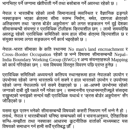
भागभित्र पर्ने जग्गामा खेतीपाती गर्ने तथा बसोबास गर्ने अवस्था रहेको छ ।
नेपाल र भारतबीच रहेको लामो सिमानालाई व्यवस्थित र वैज्ञानिक ढङ्गले
नक्साङ्कन भएका क्षेत्रमा सीमा स्तम्भ निर्माण, मर्मत, दशगजा क्षेत्रको
अतिक्रमण तथा ‘क्रस बोर्डर अकुपेसन’ को लगत सङ्कलन गर्न दुई देशका
सीमासम्बन्धी संयन्त्र र प्राविधिक टोलीहरू क्रियाशील छन् । लामो समयदेखि
अवरुद्ध रहेको प्राविधिक समितिको काम हाल सीमा क्षेत्रमा क्रियाशील छ र
संयुक्त रूपमा लगत सङ्कलन गर्ने कार्य भइरहेको छ ।
नेपाल–भारत सीमाका के कति स्थानमा No man's land encroachment र
Cross–Border Occupation रहेको छ भन्ने विषयमा सीमासम्बन्धी Nepal–
India Boundary Working Group (BWG) र अन्य संयन्त्रहरूले Mapping
को कार्य गरिरहेका छन् । यस विषयमा विस्तृत विवरण पछि प्राप्त हुनेछ ।
प्राविधिक समितिको अध्ययनले कतिपय स्थानहरूमा हाल नेपालको उपयोग र
उपभोगमा रहेको जग्गा भारततर्फ पर्न सक्ने र हाल भारतको उपभोग र उपयोगमा
रहेको जग्गा नेपालतर्फ पर्न सक्ने देखाएको छ । आ–आफ्नो उपभोगमा रहेको
जग्गाको दाबी दुवै पक्षले गर्ने गरेका छन् । सम्माननीय प्रधानमन्त्रीज्यूले संसद्मा
राख्नुभएको भनाइको सन्दर्भ यही प्राविधिक यथार्थ र ‘क्रस बोर्डर अकुपेसन’ सँग
जोडिएको छ ।
यसमा मूल प्रश्न भनेको सीमासम्बन्धी विषयको कसरी निरूपण गर्ने भन्ने नै हो ।
तसर्थ, नेपाल र भारतबीचको घनिष्ठ सम्बन्धको मर्म र भावनाअनुरूप, ऐतिहासिक
सन्धि–सम्झौता तथा नक्साका आधारमा कूटनीतिक वार्ताको माध्यमबाट यस
विषयको समाधान गर्न हामी सधैँ प्रतिबद्ध छौँ ।