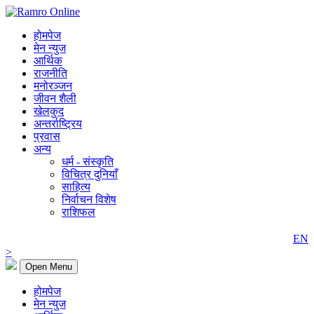
होमपेज
मेन न्युज
आर्थिक
राजनीति
मनोरञ्जन
जीवन शैली
खेलकुद
अन्तर्राष्ट्रिय
प्रवास
अन्य
धर्म - संस्कृति
विचित्र दुनियाँ
साहित्य
निर्वाचन विशेष
राशिफल
EN
>
Open Menu
होमपेज
मेन न्युज