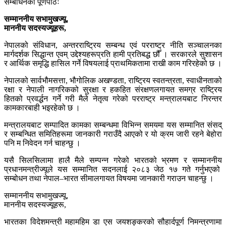
सम्बोधनको पूर्णपाठः
सम्माननीय सभामुखज्यू,
माननीय सदस्यज्यूहरू,
नेपालको संविधान, अन्तरराष्ट्रिय सम्बन्ध एवं परराष्ट्र नीति सञ्चालनका
मार्गदर्शक सिद्धान्त एवम् उद्देश्यहरूप्रति हामी प्रतिबद्ध छौँ । सरकारले सुशासन
र आर्थिक समृद्धि हासिल गर्ने विषयलाई प्राथमिकतामा राखी काम गरिरहेको छ ।
नेपालको सार्वभौमसत्ता, भौगोलिक अखण्डता, राष्ट्रिय स्वतन्त्रता, स्वाधीनताको
रक्षा र नेपाली नागरिकको सुरक्षा र हकहित संरक्षणलगायत समग्र राष्ट्रिय
हितको प्रवर्द्धन गर्ने गरी मैले नेतृत्व गरेको परराष्ट्र मन्त्रालयबाट निरन्तर
कामकारबाही भइरहेको छ ।
मन्त्रालयबाट सम्पादित कामका सम्बन्धमा विभिन्न समयमा यस सम्मानित संसद्
र सम्बन्धित समितिहरूमा जानकारी गराउँदै आएको र यो क्रम जारी रहने बेहोरा
पनि म निवेदन गर्न चाहन्छु ।
यसै सिलसिलामा हालै मैले सम्पन्न गरेको भारतको भ्रमण र सम्माननीय
प्रधानमन्त्रीज्यूले यस सम्मानित सदनलाई २०८३ जेठ १७ गते गर्नुभएको
सम्बोधन तथा नेपाल–भारत सीमालगायत विषयमा जानकारी गराउन चाहन्छु ।
सम्माननीय सभामुखज्यू,
माननीय सदस्यज्यूहरू,
भारतका विदेशमन्त्री महामहिम डा एस जयशङ्करको सौहार्दपूर्ण निमन्त्रणामा