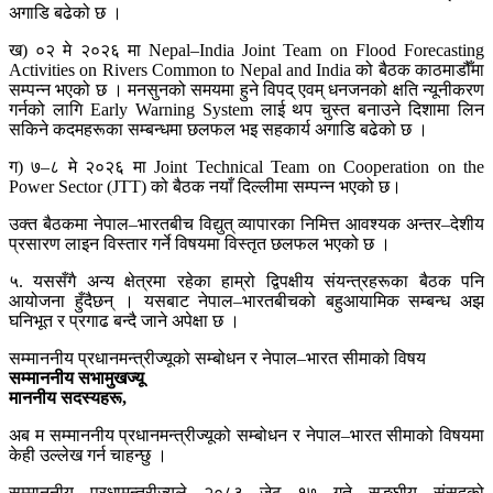
अगाडि बढेको छ ।
ख) ०२ मे २०२६ मा Nepal–India Joint Team on Flood Forecasting
Activities on Rivers Common to Nepal and India को बैठक काठमाडौँमा
सम्पन्न भएको छ । मनसुनको समयमा हुने विपद् एवम् धनजनको क्षति न्यूनीकरण
गर्नको लागि Early Warning System लाई थप चुस्त बनाउने दिशामा लिन
सकिने कदमहरूका सम्बन्धमा छलफल भइ सहकार्य अगाडि बढेको छ ।
ग) ७–८ मे २०२६ मा Joint Technical Team on Cooperation on the
Power Sector (JTT) को बैठक नयाँ दिल्लीमा सम्पन्न भएको छ।
उक्त बैठकमा नेपाल–भारतबीच विद्युत् व्यापारका निमित्त आवश्यक अन्तर–देशीय
प्रसारण लाइन विस्तार गर्ने विषयमा विस्तृत छलफल भएको छ ।
५. यससँगै अन्य क्षेत्रमा रहेका हाम्रो द्विपक्षीय संयन्त्रहरूका बैठक पनि
आयोजना हुँदैछन् । यसबाट नेपाल–भारतबीचको बहुआयामिक सम्बन्ध अझ
घनिभूत र प्रगाढ बन्दै जाने अपेक्षा छ ।
सम्माननीय प्रधानमन्त्रीज्यूको सम्बोधन र नेपाल–भारत सीमाको विषय
सम्माननीय सभामुखज्यू
माननीय सदस्यहरू,
अब म सम्माननीय प्रधानमन्त्रीज्यूको सम्बोधन र नेपाल–भारत सीमाको विषयमा
केही उल्लेख गर्न चाहन्छु ।
सम्माननीय प्रधामन्त्रीज्यूले २०८३ जेठ १७ गते सङ्घीय संसद्को