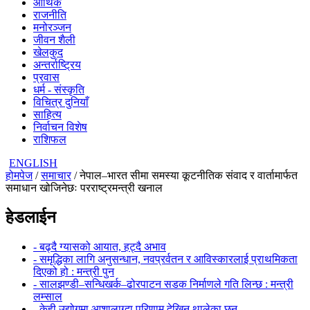
आर्थिक
राजनीति
मनोरञ्जन
जीवन शैली
खेलकुद
अन्तर्राष्ट्रिय
प्रवास
धर्म - संस्कृति
विचित्र दुनियाँ
साहित्य
निर्वाचन विशेष
राशिफल
ENGLISH
होमपेज
/
समाचार
/ नेपाल–भारत सीमा समस्या कूटनीतिक संवाद र वार्तामार्फत
समाधान खोजिनेछः परराष्ट्रमन्त्री खनाल
हेडलाईन
- बढ्दै ग्यासको आयात, हट्दै अभाव
- समृद्धिका लागि अनुसन्धान, नवप्रर्वतन र आविस्कारलाई प्राथमिकता
दिएको हो : मन्त्री पुन
- सालझण्डी–सन्धिखर्क–ढोरपाटन सडक निर्माणले गति लिन्छ : मन्त्री
लम्साल
- केही उद्योगमा आशालाग्दा परिणाम देखिन थालेका छन्