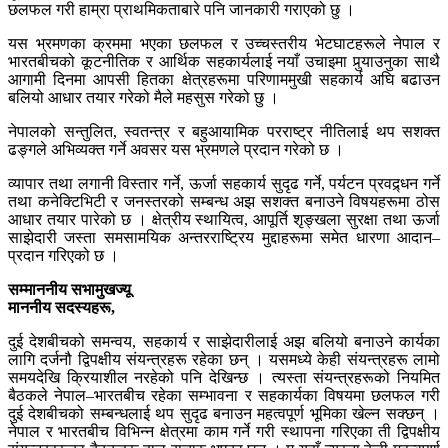
छलफल गरी हाम्रा प्राथमिकताबारे पनि जानकारी गराएको छु ।
यस भ्रमणका क्रममा भएका छलफल र उच्चस्तरीय भेटघाटहरूले नेपाल र
भारतबीचको कूटनीतिक र आर्थिक सहकार्यलाई नयाँ उचाइमा पुर्‍याउनुका साथै
आगामी दिनमा आपसी हितका क्षेत्रहरूमा परिणाममुखी सहकार्य अघि बढाउन
बलियो आधार तयार गरेको मैले महसुस गरेको छु ।
नेपालको सन्तुलित, स्वतन्त्र र बहुआयामिक परराष्ट्र नीतिलाई थप सशक्त
ढङ्गले अभिव्यक्त गर्ने अवसर यस भ्रमणले प्रदान गरेको छ ।
व्यापार तथा लगानी विस्तार गर्ने, ऊर्जा सहकार्य सुदृढ गर्ने, पर्यटन प्रवद्र्धन गर्ने
तथा कनेक्टिभिटी र जनस्तरको सम्बन्ध अझ सशक्त बनाउने विषयहरूमा ठोस
आधार तयार पारेको छ । क्षेत्रीय स्थायित्व, आपूर्ति शृङ्खला सुरक्षा तथा ऊर्जा
साझेदारी जस्ता समसामयिक अन्तरराष्ट्रिय मुद्दाहरूमा समेत धारणा आदान–
प्रदान गरिएको छ ।
सम्माननीय सभामुखज्यू
माननीय सदस्यहरू,
दुई देशबीचको समन्वय, सहकार्य र साझेदारीलाई अझ बलियो बनाउने कार्यका
लागि दर्जनौ द्विपक्षीय संयन्त्रहरू रहेका छन् । यसमध्ये केही संयन्त्रहरू लामो
समयदेखि क्रियाशील नरहेको पनि देखिन्छ । त्यस्ता संयन्त्रहरूको नियमित
बैठकले नेपाल–भारतबीच रहेका सम्भावना र सहकार्यका विषयमा छलफल गरी
दुई देशबीचको सम्बन्धलाई थप सुदृढ बनाउन महत्वपूर्ण भूमिका खेल्न सक्छन् ।
नेपाल र भारतबीच विभिन्न क्षेत्रमा काम गर्ने गरी स्थापना गरिएका ती द्विपक्षीय