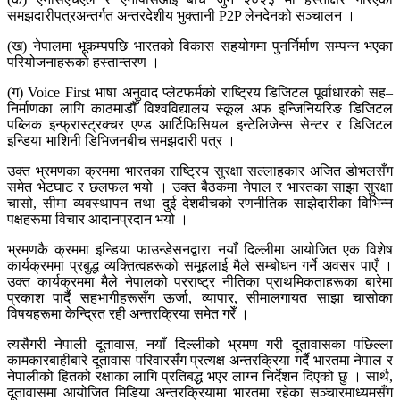
समझदारीपत्रअन्तर्गत अन्तरदेशीय भुक्तानी P2P लेनदेनको सञ्चालन ।
(ख) नेपालमा भूकम्पपछि भारतको विकास सहयोगमा पुनर्निर्माण सम्पन्न भएका
परियोजनाहरूको हस्तान्तरण ।
(ग) Voice First भाषा अनुवाद प्लेटफर्मको राष्ट्रिय डिजिटल पूर्वाधारको सह–
निर्माणका लागि काठमाडौँ विश्वविद्यालय स्कूल अफ इन्जिनियरिङ डिजिटल
पब्लिक इन्फ्रास्ट्रक्चर एण्ड आर्टिफिसियल इन्टेलिजेन्स सेन्टर र डिजिटल
इन्डिया भाशिनी डिभिजनबीच समझदारी पत्र ।
उक्त भ्रमणका क्रममा भारतका राष्ट्रिय सुरक्षा सल्लाहकार अजित डोभलसँग
समेत भेटघाट र छलफल भयो । उक्त बैठकमा नेपाल र भारतका साझा सुरक्षा
चासो, सीमा व्यवस्थापन तथा दुई देशबीचको रणनीतिक साझेदारीका विभिन्न
पक्षहरूमा विचार आदानप्रदान भयो ।
भ्रमणकै क्रममा इन्डिया फाउन्डेसनद्वारा नयाँ दिल्लीमा आयोजित एक विशेष
कार्यक्रममा प्रबुद्ध व्यक्तित्वहरूको समूहलाई मैले सम्बोधन गर्ने अवसर पाएँ ।
उक्त कार्यक्रममा मैले नेपालको परराष्ट्र नीतिका प्राथमिकताहरूका बारेमा
प्रकाश पार्दै सहभागीहरूसँग ऊर्जा, व्यापार, सीमालगायत साझा चासोका
विषयहरूमा केन्द्रित रही अन्तरक्रिया समेत गरेँ ।
त्यसैगरी नेपाली दूतावास, नयाँ दिल्लीको भ्रमण गरी दूतावासका पछिल्ला
कामकारबाहीबारे दूतावास परिवारसँग प्रत्यक्ष अन्तरक्रिया गर्दै भारतमा नेपाल र
नेपालीको हितको रक्षाका लागि प्रतिबद्ध भएर लाग्न निर्देशन दिएको छु । साथै,
दूतावासमा आयोजित मिडिया अन्तरक्रियामा भारतमा रहेका सञ्चारमाध्यमसँग