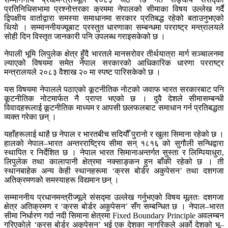
प्रतिनिधिसभामा प्रश्नोत्तरका क्रममा नेपालको सीमाका विषय उल्लेख गर्दै
द्विपक्षीय वार्ताद्वारा समस्या समाधानमा सरकार प्रतिबद्ध रहेको बताउनुभएको
थियो । सम्माननीयज्यूबाट प्रस्तुत धारणाका सम्बन्धमा परराष्ट्र मन्त्रालयले
सोही दिन विस्तृत जानकारी पनि उपलब्ध गराइसकेको छ ।
नेपाली भूमि लिपुलेक क्षेत्र हुँदै भारतले मानसरोवर तीर्थयात्रा मार्ग सञ्चालनमा
ल्याएको विषयमा समेत नेपाल सरकारको आधिकारिक धारणा परराष्ट्र
मन्त्रालयले २०८३ वैशाख २० मा स्पष्ट पारिसकेको छ ।
यस विषयमा नेपालले पठाएको कूटनीतिक नोटको जवाफ भारत सरकारबाट पनि
कूटनीतिक नोटमार्फत नै प्राप्त भएको छ । दुवै देशले सीमासम्बन्धी
विवादहरूलाई कूटनीतिक माध्यम र आपसी छलफलबाट समाधान गर्न प्रतिबद्धता
व्यक्त गरेका छन् ।
यहाँहरूलाई थाहै छ नेपाल र भारतबीच सदियौँ पुरानो र खुला सिमाना रहेको छ ।
हालको नेपाल–भारत अन्तरराष्ट्रिय सीमा सन् १८१६ को सुगौली सन्धिद्वारा
स्थापित र निर्देशित छ । नेपाल भारत सिमानाअन्तर्गत सुस्ता र लिम्पियाधुरा,
लिपुलेक तथा कालापानी क्षेत्रमा नक्साङ्कन हुन बाँकी रहेको छ । ती
स्थानबाहेक अन्य केही स्थानहरूमा ‘क्रस बोर्डर अकुपेसन’ तथा दशगजा
अतिक्रमणको समस्याहरू विद्यमान छन् ।
सम्माननीय प्रधानमन्त्रीज्यूले संसद्मा उल्लेख गर्नुभएको विषय मूलतः दशगजा
क्षेत्र अतिक्रमण र ‘क्रस बोर्डर अकुपेसन’ सँग सम्बन्धित छ । नेपाल–भारत
सीमा निर्धारण गर्दा नदी सिमाना क्षेत्रमा Fixed Boundary Principle अवलम्बन
गरिएकोले ‘क्रस बोर्डर अकुपेसन’ भई एक देशका नागरिकले अर्को देशको भू–