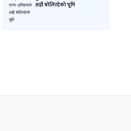
अझै बोलिरहेको भूमि
लमा फुटबल आकर्षण बढ्दो
फिफा विश्वकप फुटबल–२०२६ :
अमेरिकाद्वारा अष्ट्रेलिया पराजित