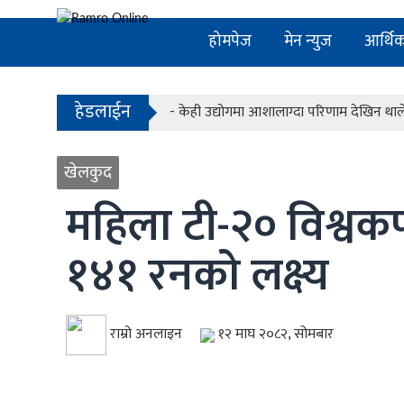
- देश बनाउन प्रधानमन्त्री मात्र होइन, सक्षम 
होमपेज
मेन न्युज
आर्थि
- समृद्धिका लागि अनुसन्धान, नवप्रर्वतन र आवि
- सालझण्डी–सन्धिखर्क–ढोरपाटन सडक निर्माणले
हेडलाईन
- केही उद्योगमा आशालाग्दा परिणाम देखिन था
- देश बनाउन प्रधानमन्त्री मात्र होइन, सक्षम 
खेलकुद
- समृद्धिका लागि अनुसन्धान, नवप्रर्वतन र आवि
महिला टी-२० विश्वकप
१४१ रनको लक्ष्य
राम्रो अनलाइन
१२ माघ २०८२, सोमबार