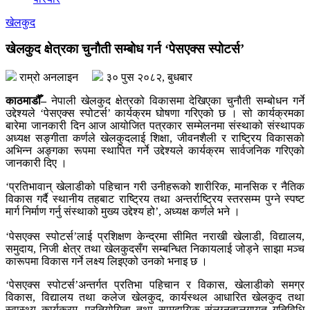
खेलकुद
खेलकुद क्षेत्रका चुनौती सम्बोध गर्न ‘पेसएक्स स्पोटर्स’
राम्रो अनलाइन
३० पुस २०८२, बुधबार
काठमाडौँ–
नेपाली खेलकुद क्षेत्रको विकासमा देखिएका चुनौती सम्बोधन गर्ने
उद्देश्यले ‘पेसएक्स स्पोटर्स’ कार्यक्रम घोषणा गरिएको छ । सो कार्यक्रमका
बारेमा जानकारी दिन आज आयोजित पत्रकार सम्मेलनमा संस्थाको संस्थापक
अध्यक्ष सङ्गीता कर्णले खेलकुदलाई शिक्षा, जीवनशैली र राष्ट्रिय विकासको
अभिन्न अङ्गका रूपमा स्थापित गर्ने उद्देश्यले कार्यक्रम सार्वजनिक गरिएको
जानकारी दिए ।
‘प्रतिभावान् खेलाडीको पहिचान गरी उनीहरूको शारीरिक, मानसिक र नैतिक
विकास गर्दै स्थानीय तहबाट राष्ट्रिय तथा अन्तर्राष्ट्रिय स्तरसम्म पुग्ने स्पष्ट
मार्ग निर्माण गर्नु संस्थाको मुख्य उद्देश्य हो’, अध्यक्ष कर्णले भने ।
‘पेसएक्स स्पोटर्स’लाई प्रशिक्षण केन्द्रमा सीमित नराखी खेलाडी, विद्यालय,
समुदाय, निजी क्षेत्र तथा खेलकुदसँग सम्बन्धित निकायलाई जोड्ने साझा मञ्च
कारूपमा विकास गर्ने लक्ष्य लिइएको उनको भनाइ छ ।
‘पेसएक्स स्पोटर्स’अन्तर्गत प्रतिभा पहिचान र विकास, खेलाडीको समग्र
विकास, विद्यालय तथा कलेज खेलकुद, कार्यस्थल आधारित खेलकुद तथा
स्वास्थ्य कार्यक्रम, प्रतियोगिता तथा सामुदायिक संलग्नतालगायत गतिविधि