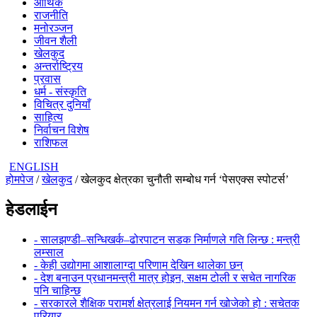
आर्थिक
राजनीति
मनोरञ्जन
जीवन शैली
खेलकुद
अन्तर्राष्ट्रिय
प्रवास
धर्म - संस्कृति
विचित्र दुनियाँ
साहित्य
निर्वाचन विशेष
राशिफल
ENGLISH
होमपेज
/
खेलकुद
/ खेलकुद क्षेत्रका चुनौती सम्बोध गर्न ‘पेसएक्स स्पोटर्स’
हेडलाईन
- सालझण्डी–सन्धिखर्क–ढोरपाटन सडक निर्माणले गति लिन्छ : मन्त्री
लम्साल
- केही उद्योगमा आशालाग्दा परिणाम देखिन थालेका छन्
- देश बनाउन प्रधानमन्त्री मात्र होइन, सक्षम टोली र सचेत नागरिक
पनि चाहिन्छ
- सरकारले शैक्षिक परामर्श क्षेत्रलाई नियमन गर्न खोजेको हो : सचेतक
परियार