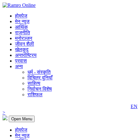
होमपेज
मेन न्युज
आर्थिक
राजनीति
मनोरञ्जन
जीवन शैली
खेलकुद
अन्तर्राष्ट्रिय
प्रवास
अन्य
धर्म - संस्कृति
विचित्र दुनियाँ
साहित्य
निर्वाचन विशेष
राशिफल
EN
>
Open Menu
होमपेज
मेन न्युज