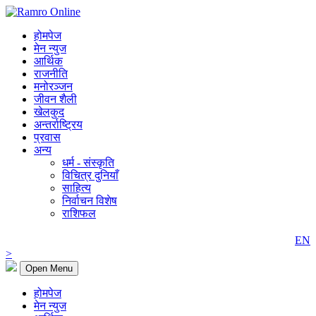
होमपेज
मेन न्युज
आर्थिक
राजनीति
मनोरञ्जन
जीवन शैली
खेलकुद
अन्तर्राष्ट्रिय
प्रवास
अन्य
धर्म - संस्कृति
विचित्र दुनियाँ
साहित्य
निर्वाचन विशेष
राशिफल
EN
>
Open Menu
होमपेज
मेन न्युज