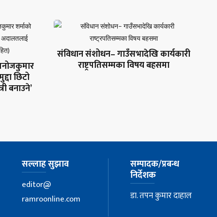
संविधान संशोधन– गाउँसभादेखि कार्यकारी
राष्ट्रपतिसम्मका विषय बहसमा
. मनोजकुमार
मुद्दा छिटो
्री बनाउने’
सल्लाह सुझाव
सम्पादक/प्रबन्ध
निर्देशक
editor@
डा. तपन कुमार दाहाल
ramroonline.com