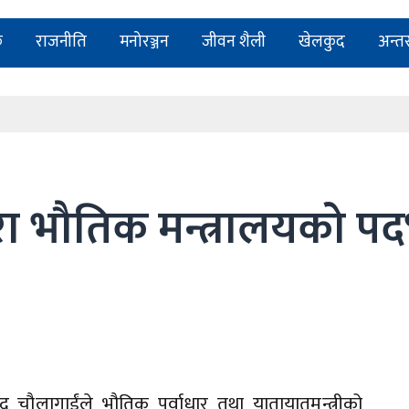
न्ट भेन्यू ‘रामालय’
क
राजनीति
मनोरञ्जन
जीवन शैली
खेलकुद
अन्तर्र
टोली र सचेत नागरिक पनि चाहिन्छ
र्न खोजेको हो : सचेतक परियार
न्ट भेन्यू ‘रामालय’
टोली र सचेत नागरिक पनि चाहिन्छ
वारा भौतिक मन्त्रालयको प
द चौलागाईंले भौतिक पूर्वाधार तथा यातायातमन्त्रीको