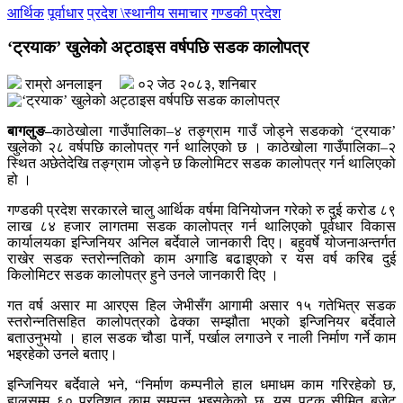
आर्थिक
पूर्वाधार
प्रदेश \स्थानीय समाचार
गण्डकी प्रदेश
‘ट्रयाक’ खुलेको अट्ठाइस वर्षपछि सडक कालोपत्र
राम्रो अनलाइन
०२ जेठ २०८३, शनिबार
बागलुङ–
काठेखोला गाउँपालिका–४ तङ्ग्राम गाउँ जोड्ने सडकको ‘ट्रयाक’
खुलेको २८ वर्षपछि कालोपत्र गर्न थालिएको छ । काठेखोला गाउँपालिका–२
स्थित अछेतेदेखि तङ्ग्राम जोड्ने छ किलोमिटर सडक कालोपत्र गर्न थालिएको
हो ।
गण्डकी प्रदेश सरकारले चालु आर्थिक वर्षमा विनियोजन गरेको रु दुई करोड ८९
लाख ८४ हजार लागतमा सडक कालोपत्र गर्न थालिएको पूर्वधार विकास
कार्यालयका इन्जिनियर अनिल बर्देवाले जानकारी दिए। बहुवर्षे योजनाअन्तर्गत
राखेर सडक स्तरोन्नतिको काम अगाडि बढाइएको र यस वर्ष करिब दुई
किलोमिटर सडक कालोपत्र हुने उनले जानकारी दिए ।
गत वर्ष असार मा आरएस हिल जेभीसँग आगामी असार १५ गतेभित्र सडक
स्तरोन्नतिसहित कालोपत्रको ढेक्का सम्झौता भएको इन्जिनियर बर्देवाले
बताउनुभयो । हाल सडक चौडा पार्ने, पर्खाल लगाउने र नाली निर्माण गर्ने काम
भइरहेको उनले बताए।
इन्जिनियर बर्देवाले भने, “निर्माण कम्पनीले हाल धमाधम काम गरिरहेको छ,
हालसम्म ६० प्रतिशत काम सम्पन्न भइसकेको छ, यस पटक सीमित बजेट