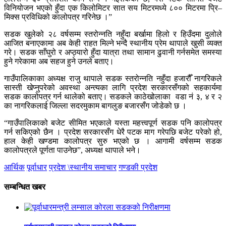
विनियोजन भएको हुँदा एक किलोमिटर सात सय मिटरमध्ये ८०० मिटरमा प्रि–
मिक्स प्रविधिको कालोपत्र गरिनेछ ।”
सडक खुलेको २८ वर्षसम्म स्तरोन्नति नहुँदा बर्खामा हिलो र हिउँदमा दुलोले
आजित बनाएकामा अब केही राहत मिल्ने भन्दै स्थानीय प्रेम थापाले खुसी व्यक्त
गरे। सडक साँघुरो र अप्ठ्यारो हुँदा यात्रा तथा सामान ढुवानी गर्नसमेत समस्या
हुने गरेकामा अब सहज हुने उनले बताए।
गाउँपालिकाका अध्यक्ष राजु थापाले सडक स्तरोन्नति नहुँदा हजारौँ नागरिकले
सास्ती खेप्नुपरेको अवस्था अन्त्यका लागि प्रदेश सरकारसँगको सहकार्यमा
सडक कालोपत्र गर्न थालेको बताए। सडकले काठेखोलाका वडा नं ३, ४ र २
का नागरिकलाई जिल्ला सदरमुकाम बागलुङ बजारसँग जोडेको छ ।
“गाउँपालिकाको बजेट सीमित भएकाले यस्ता महत्त्वपूर्ण सडक पनि कालोपत्र
गर्न सकिएको छैन । प्रदेश सरकारसँग धेरै पटक माग गरेपछि बजेट परेको हो,
हाल केही खण्डमा कालोपत्र सुरु भएको छ । आगामी वर्षसम्म सडक
कालोपत्रले पूर्णता पाउनेछ”, अध्यक्ष थापाले भने।
आर्थिक
पूर्वाधार
प्रदेश \स्थानीय समाचार
गण्डकी प्रदेश
सम्बन्धित खबर