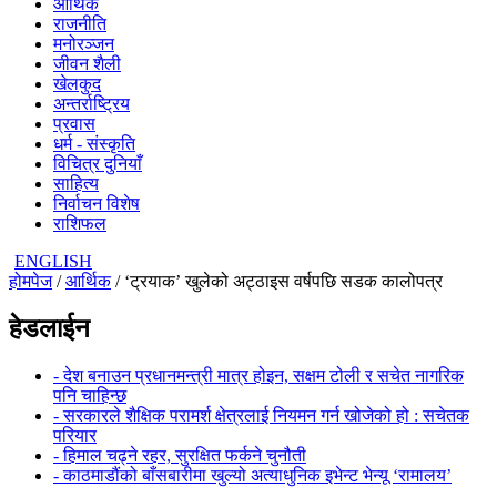
आर्थिक
राजनीति
मनोरञ्जन
जीवन शैली
खेलकुद
अन्तर्राष्ट्रिय
प्रवास
धर्म - संस्कृति
विचित्र दुनियाँ
साहित्य
निर्वाचन विशेष
राशिफल
ENGLISH
होमपेज
/
आर्थिक
/ ‘ट्रयाक’ खुलेको अट्ठाइस वर्षपछि सडक कालोपत्र
हेडलाईन
- देश बनाउन प्रधानमन्त्री मात्र होइन, सक्षम टोली र सचेत नागरिक
पनि चाहिन्छ
- सरकारले शैक्षिक परामर्श क्षेत्रलाई नियमन गर्न खोजेको हो : सचेतक
परियार
- हिमाल चढ्ने रहर, सुरक्षित फर्कने चुनौती
- काठमाडौंको बाँसबारीमा खुल्यो अत्याधुनिक इभेन्ट भेन्यू ‘रामालय’