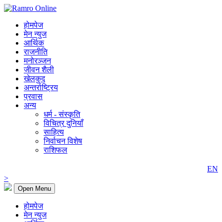
होमपेज
मेन न्युज
आर्थिक
राजनीति
मनोरञ्जन
जीवन शैली
खेलकुद
अन्तर्राष्ट्रिय
प्रवास
अन्य
धर्म - संस्कृति
विचित्र दुनियाँ
साहित्य
निर्वाचन विशेष
राशिफल
EN
>
Open Menu
होमपेज
मेन न्युज