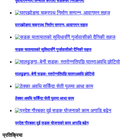
पूर्वाधारमन्त्री लम्साल कोरला सडकको निरीक्षणमा
घरपझोङमा चक्रपथ निर्माण सम्पन्न, आवागमन सहज
सडक यातायातको सुविधासँगै गुर्जावासीको दैनिकी सहज
मालढुङ्गा–बेनी सडकः स्तरोन्नतिपछि यात्राअवधि छोटियो
ठेक्का अवधि सकिँदा सेती पुलमा आधा काम
प्रदेश गौरबका दुई सडक योजनाको काम अगाडि बढेन
प्रतिक्रिया