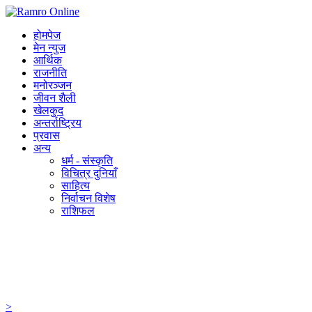
होमपेज
मेन न्युज
आर्थिक
राजनीति
मनोरञ्जन
जीवन शैली
खेलकुद
अन्तर्राष्ट्रिय
प्रवास
अन्य
धर्म - संस्कृति
विचित्र दुनियाँ
साहित्य
निर्वाचन विशेष
राशिफल
>