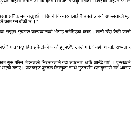
की प्रथम महिला मिचेल ओमाबादेखि बेलायती राजकुमारीको रोजाइको पहिरन फेसन
्परता सधैँ कामय राख्नुपर्छ । सिक्ने निरन्तरतालाई नै उनले आफ्नो सफलताको मुल
धेरै काम गर्न बाँकी छ ।”
राख्नुमा गुरुङकै बाल्यकालको भोगाइ समेटिएको बताए। सानो छँदा केटी जस्तै
र्छ ? म त भन्छु हिँडाइ केटीको जस्तै हुनुपर्छ”, उनले भने, “जहाँ, शान्ती, सभ्यता र
पाउन काम सुरु गरिन्, मेहनतको निरन्तरताले गर्दा सफलता आफैँ आउँदै गयो । पुस्तकले
्री भएको बताए। पाठकहरु पुस्तक किन्नुका साथै गुरुङसँग भलाकुसारी गर्ने अवसर