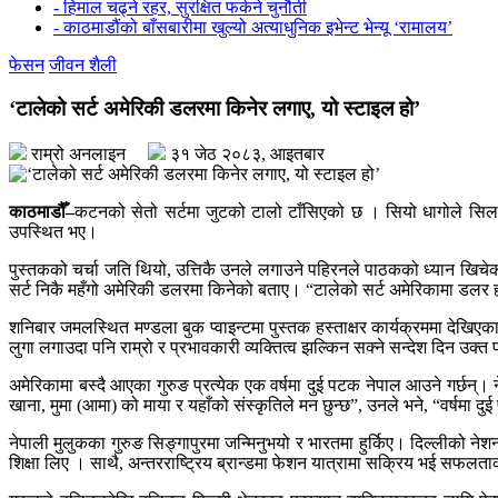
- हिमाल चढ्ने रहर, सुरक्षित फर्कने चुनौती
- काठमाडौंको बाँसबारीमा खुल्यो अत्याधुनिक इभेन्ट भेन्यू ‘रामालय’
फेसन
जीवन शैली
‘टालेको सर्ट अमेरिकी डलरमा किनेर लगाए, यो स्टाइल हो’
राम्रो अनलाइन
३१ जेठ २०८३, आइतबार
काठमाडौँ–
कटनको सेतो सर्टमा जुटको टालो टाँसिएको छ । सियो धागोले सिलाए
उपस्थित भए।
पुस्तकको चर्चा जति थियो, उत्तिकै उनले लगाउने पहिरनले पाठकको ध्यान खिच
सर्ट निकै महँगो अमेरिकी डलरमा किनेको बताए। “टालेको सर्ट अमेरिकामा डलर ह
शनिबार जमलस्थित मण्डला बुक प्वाइन्टमा पुस्तक हस्ताक्षर कार्यक्रममा देखि
लुगा लगाउदा पनि राम्रो र प्रभावकारी व्यक्तित्व झल्किन सक्ने सन्देश दिन उ
अमेरिकामा बस्दै आएका गुरुङ प्रत्येक एक वर्षमा दुई पटक नेपाल आउने गर्छन्। 
खाना, मुमा (आमा) को माया र यहाँको संस्कृतिले मन छुन्छ”, उनले भने, “वर्षमा
नेपाली मुलुकका गुरुङ सिङ्गापुरमा जन्मिनुभयो र भारतमा हुर्किए। दिल्लीको न
शिक्षा लिए । साथै, अन्तरराष्ट्रिय ब्रान्डमा फेशन यात्रामा सक्रिय भई सफलता