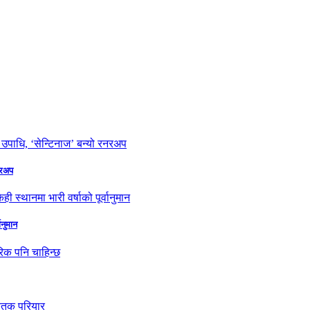
नरअप
ानुमान