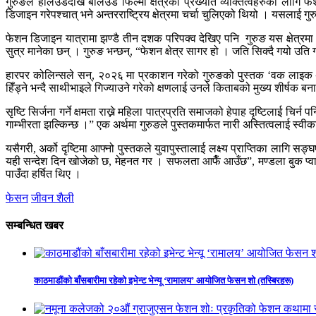
गुरुङले हलिउडदेखि बलिउड फिल्मी क्षेत्रका प्रख्यात व्यक्तित्वहरुका ला
डिजाइन गरेपश्चात् भने अन्तरराष्ट्रिय क्षेत्रमा चर्चा चुलिएको थियो । यसलाई गु
फेशन डिजाइन यात्रामा झण्डै तीन दशक परिपक्व देखिए पनि गुरुङ यस क्षेत्रमा भ
सुत्र मानेका छन् । गुरुङ भन्छन्, “फेशन क्षेत्र सागर हो । जति सिक्दै गयो उति गहिर
हारपर कोलिन्सले सन्, २०२६ मा प्रकाशन गरेको गुरुङको पुस्तक ‘वक लाइक अ
हिँड्ने भन्दै साथीभाइले गिज्याउने गरेको क्षणलाई उनले किताबको मुख्य शीर्षक 
सृष्टि सिर्जना गर्ने क्षमता राख्ने महिला पात्रप्रति समाजको हेपाह दृष्टिलाई चिर्
गाम्भीरता झल्किन्छ ।” एक अर्थमा गुरुङले पुस्तकमार्फत नारी अस्तित्वलाई स्वीका
यसैगरी, अर्को दृष्टिमा आफ्नो पुस्तकले युवापुस्तालाई लक्ष्य प्राप्तिका लागि सङ
यही सन्देश दिन खोजेको छ, मेहनत गर । सफलता आफैँ आउँछ”, मण्डला बुक प्वाइन्
पाउँदा हर्षित थिए ।
फेसन
जीवन शैली
सम्बन्धित खबर
काठमाडौंको बाँसबारीमा रहेको इभेन्ट भेन्यू ‘रामालय’ आयोजित फेसन शो (तस्बिरहरू)