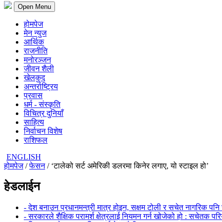
Open Menu
होमपेज
मेन न्युज
आर्थिक
राजनीति
मनोरञ्जन
जीवन शैली
खेलकुद
अन्तर्राष्ट्रिय
प्रवास
धर्म - संस्कृति
विचित्र दुनियाँ
साहित्य
निर्वाचन विशेष
राशिफल
ENGLISH
होमपेज
/
फेसन
/ ‘टालेको सर्ट अमेरिकी डलरमा किनेर लगाए, यो स्टाइल हो’
हेडलाईन
- देश बनाउन प्रधानमन्त्री मात्र होइन, सक्षम टोली र सचेत नागरिक पनि 
- सरकारले शैक्षिक परामर्श क्षेत्रलाई नियमन गर्न खोजेको हो : सचेतक पर