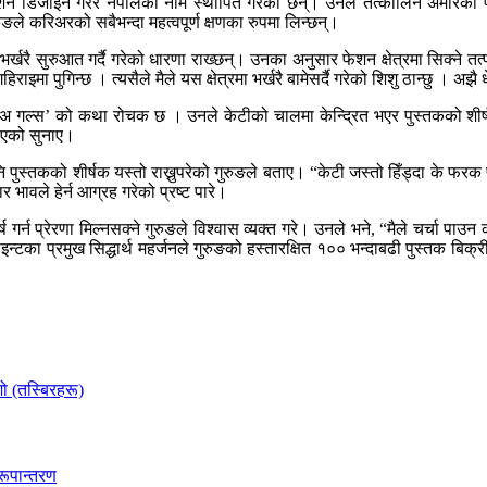
गि फेशन डिजाइन गरेर नेपालको नाम स्थापित गरेका छन्। उनले तत्कालिन अमेरि
रुङले करिअरको सबैभन्दा महत्वपूर्ण क्षणका रुपमा लिन्छन्।
र्खरै सुरुआत गर्दै गरेको धारणा राख्छन्। उनका अनुसार फेशन क्षेत्रमा सिक्ने तत
ाइमा पुगिन्छ । त्यसैले मैले यस क्षेत्रमा भर्खरै बामेसर्दै गरेको शिशु ठान्छु । अझै 
 गल्स’ को कथा रोचक छ । उनले केटीको चालमा केन्द्रित भएर पुस्तकको शीर्षक 
बनाएको सुनाए।
न पनि पुस्तकको शीर्षक यस्तो राख्नुपरेको गुरुङले बताए। “केटी जस्तो हिँड्दा के फरक प
र भावले हेर्न आग्रह गरेको प्रष्ट पारे।
्घर्ष गर्न प्रेरणा मिल्नसक्ने गुरुङले विश्वास व्यक्त गरे। उनले भने, “मैले चर्चा 
टका प्रमुख सिद्धार्थ महर्जनले गुरुङको हस्तारक्षित १०० भन्दाबढी पुस्तक बिक