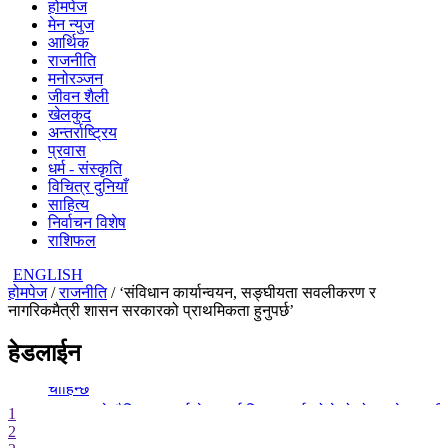
होमपेज
मेन न्युज
आर्थिक
राजनीति
मनोरञ्जन
जीवन शैली
खेलकुद
अन्तर्राष्ट्रिय
प्रवास
धर्म - संस्कृति
विचित्र दुनियाँ
साहित्य
निर्वाचन विशेष
राशिफल
ENGLISH
होमपेज
/
राजनीति
/ ‘संविधान कार्यान्वयन, सङ्घीयता सवलीकरण र
नागरिकमैत्री शासन सरकारको प्राथमिकता हुनुपर्छ’
- काठमाडौंको बाँसबारीमा खुल्यो अत्याधुनिक इभेन्ट भेन्यू ‘रामालय’
हेडलाईन
- देश बनाउन प्रधानमन्त्री मात्र होइन, सक्षम टोली र सचेत नागरिक पनि
चाहिन्छ
- सरकारले शैक्षिक परामर्श क्षेत्रलाई नियमन गर्न खोजेको हो : सचेतक पर
1
2
- हिमाल चढ्ने रहर, सुरक्षित फर्कने चुनौती