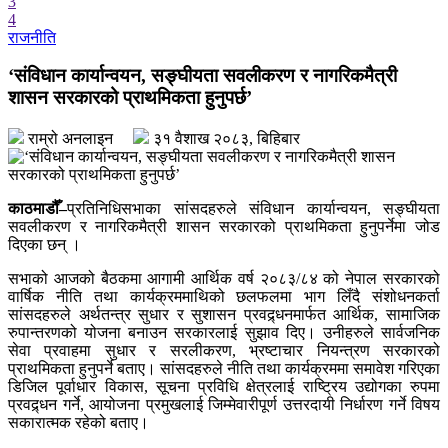
3
- काठमाडौंको बाँसबारीमा खुल्यो अत्याधुनिक इभेन्ट भेन्यू ‘रामालय’
4
- देश बनाउन प्रधानमन्त्री मात्र होइन, सक्षम टोली र सचेत नागरिक पनि
राजनीति
चाहिन्छ
‘संविधान कार्यान्वयन, सङ्घीयता सवलीकरण र नागरिकमैत्री
शासन सरकारको प्राथमिकता हुनुपर्छ’
राम्रो अनलाइन
३१ वैशाख २०८३, बिहिबार
काठमाडौँ–
प्रतिनिधिसभाका सांसदहरुले संविधान कार्यान्वयन, सङ्घीयता
सवलीकरण र नागरिकमैत्री शासन सरकारको प्राथमिकता हुनुपर्नेमा जोड
दिएका छन् ।
सभाको आजको बैठकमा आगामी आर्थिक वर्ष २०८३/८४ को नेपाल सरकारको
वार्षिक नीति तथा कार्यक्रममाथिको छलफलमा भाग लिँदै संशोधनकर्ता
सांसदहरुले अर्थतन्त्र सुधार र सुशासन प्रवद्र्धनमार्फत आर्थिक, सामाजिक
रुपान्तरणको योजना बनाउन सरकारलाई सुझाव दिए। उनीहरुले सार्वजनिक
सेवा प्रवाहमा सुधार र सरलीकरण, भ्रष्टाचार नियन्त्रण सरकारको
प्राथमिकता हुनुपर्ने बताए। सांसदहरुले नीति तथा कार्यक्रममा समावेश गरिएका
डिजिल पूर्वाधार विकास, सूचना प्रविधि क्षेत्रलाई राष्ट्रिय उद्योगका रुपमा
प्रवद्र्धन गर्ने, आयोजना प्रमुखलाई जिम्मेवारीपूर्ण उत्तरदायी निर्धारण गर्ने विषय
सकारात्मक रहेको बताए।