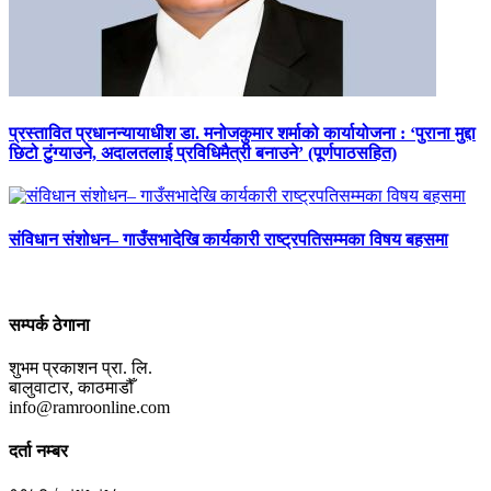
प्रस्तावित प्रधानन्यायाधीश डा. मनोजकुमार शर्माको कार्यायोजना : ‘पुराना मुद्दा
छिटो टुंग्याउने, अदालतलाई प्रविधिमैत्री बनाउने’ (पूर्णपाठसहित)
संविधान संशोधन– गाउँसभादेखि कार्यकारी राष्ट्रपतिसम्मका विषय बहसमा
सम्पर्क ठेगाना
शुभम प्रकाशन प्रा. लि.
बालुवाटार, काठमाडौँ
info@ramroonline.com
दर्ता नम्बर