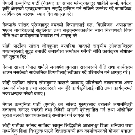
नेपाली कम्युनिष्ट पार्टी (नेकपा) का सांसद महेन्द्रबहादुर शाहीले ऊर्जा, पर्यटन,
कृषि क्षेत्रको प्रवद्र्धनमार्फत समृद्धि हासिल गर्न सकिने उल्लेख गर्दै सामाजिक,
आर्थिक रुपान्तरणमा ध्यान दिन आग्रह गरे।
नेकपाकै सांसद प्रेमबहादुर वयकले किसानलाई मल, बिउबिजन, अपाङ्गता
भएका नागरिकलाई सहुलियत तथा सङ्क्रमणकालीन न्याय निरुपणको विषय
नीति तथा कार्यक्रममा समावेश गर्न आग्रह गरे।
सोही पार्टीका सांसद जोगकुमार बरबरिया यादवले सङ्घीय लोकतान्त्रिक
गणतन्त्रलाई सुदृढ बनाउँदै जनअपेक्षा सम्बोधन गर्नेगरी नीति कार्यक्रम संशोधन
गर्न सुझाव दिए।
नेकपा सांसद गोपाल शर्माले जनअपेक्षाअुनसार सरकारको नीति तथा कार्यक्रम
आउन नसकेको सार्वजनिक टिप्पणीलाई स्वीकार गर्दै परिमार्जन गर्न आग्रह गरे।
सोही पार्टीका सांसद रमेशकुमार मल्लले जलवायु पविर्तनको नकारात्मक असर
कम गर्ने योजना तथा सरकारको सय बुँदे कार्यसूचीलाई नीति तथा कार्यक्रमले
नजरअन्दाज गरेको बताए।
नेपाल कम्युनिष्ट पार्टी (एमाले) का सांसद गुरुप्रसाद बरालले लगानीमैत्री
वतावरण बनाएर स्वदेशी तथा विदेशी लगानी प्रोत्साहित गर्न तथा औद्योगिक
सुरक्षा बलको आवश्यकतालाई सम्बोधन गर्न आग्रह गरे।
सोही पार्टीका सांसद साजिदा खातुन सिद्धिकीले आधारभूत शिक्षा अनिवार्य तथा
माध्यमिक शिक्षा निःशुल्क पाउने शिक्षासम्बन्धी हक कार्यान्वयनको योजना बनाउन