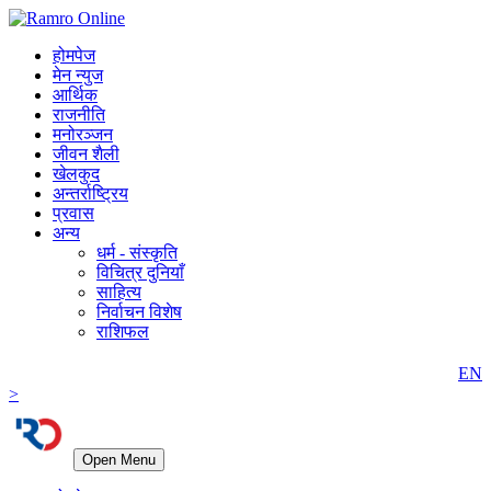
होमपेज
मेन न्युज
आर्थिक
राजनीति
मनोरञ्जन
जीवन शैली
खेलकुद
अन्तर्राष्ट्रिय
प्रवास
अन्य
धर्म - संस्कृति
विचित्र दुनियाँ
साहित्य
निर्वाचन विशेष
राशिफल
EN
>
Open Menu