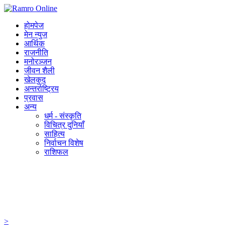
होमपेज
मेन न्युज
आर्थिक
राजनीति
मनोरञ्जन
जीवन शैली
खेलकुद
अन्तर्राष्ट्रिय
प्रवास
अन्य
धर्म - संस्कृति
विचित्र दुनियाँ
साहित्य
निर्वाचन विशेष
राशिफल
>