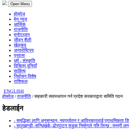
Open Menu
होमपेज
मेन न्युज
आर्थिक
राजनीति
मनोरञ्जन
जीवन शैली
खेलकुद
अन्तर्राष्ट्रिय
प्रवास
धर्म - संस्कृति
विचित्र दुनियाँ
साहित्य
निर्वाचन विशेष
राशिफल
ENGLISH
होमपेज
/
राजनीति
/ सहकारी व्यवस्थापन गर्न प्रदेश सरकारद्वारा समिति गठन
हेडलाईन
- समृद्धिका लागि अनुसन्धान, नवप्रर्वतन र आविस्कारलाई प्राथमिकता दिएक
- सालझण्डी–सन्धिखर्क–ढोरपाटन सडक निर्माणले गति लिन्छ : मन्त्री लम