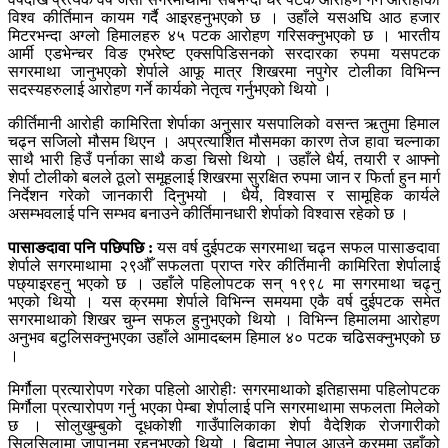
विश्व कीर्तिमान कायम गर्दै आइरहनुभएको छ । उहाँले यसअघि आठ हजार
मिटरभन्दा अग्लो हिमालहरु ४५ पटक आरोहण गरिसक्नुभएको छ । भारतीय
आर्मी एडभेन्चर विङ एभरेष्ट एक्सपिडिसनको सरदारका रुपमा यसपटक
सगरमाथा जानुभएको शेर्पाले आफू मात्र शिखरमा नपुगेर टोलीका विभिन्न
सदस्यहरुलाई आरोहण गर्ने कार्यको नेतृत्व गर्नुभएको थियो ।
कीर्तिमानी आरोही कामिरिता शेर्पाका अनुसार यसपालिको वसन्त ऋतुमा हिमाल
चढ्न सजिलो मौसम थिएन । अप्रत्याशित मौसमका कारण तेज हावा चल्नाका
साथै भारी हिउँ पर्नाका साथै कडा चिसो थियो । उहाँले धैर्य, तयारी र आफ्नो
शेर्पा टोलीको बलले ठूलो समूहलाई शिखरमा सुरक्षित रुपमा जान र फिर्ता हुन मार्ग
निर्देशन गरेको जानकारी दिनुभयो । धैर्य, विश्वास र सामूहिक कार्यले
असम्भवलाई पनि सम्भव बनाउने कीर्तिमानधारी शेर्पाको विश्वास रहेको छ ।
पासाङदावा पनि पछिपछि :
यस वर्ष दुईपटक सगरमाथा चढ्न सफल पासाङदावा
शेर्पाले सगरमाथामा २९औँ सफलता प्राप्त गरेर कीर्तिमानी कामिरिता शेर्पालाई
पछ्याइरहनु भएको छ । उहाँले पहिलोपटक सन् १९९८ मा सगरमाथा चढ्नु
भएको थियो । यस क्रममा शेर्पाले विभिन्न समयमा एकै वर्ष दुईपटक समेत
सगरमाथाको शिखर चुम्न सफल हुनुभएको थियो । विभिन्न हिमालमा आरोहण
अनुभव बटुलिसक्नुभएका उहाँले आमादब्लम हिमाल ४० पटक चढिसक्नुभएको छ
।
मिर्गौला प्रत्यारोपण गरेका पहिलो आरोहीः सगरमाथाको इतिहासमा पहिलोपटक
मिर्गौला प्रत्यारोपण गर्नु भएका पेम्बा शेर्पालाई पनि सगरमाथामा सफलता मिलेको
छ । सोलुखुम्बुको दूधकोशी गाउँपालिकाका शेर्पा वैदेशिक रोजगारीको
सिलसिलामा जापानमा रहनुभएको थियो । बिदामा नेपाल आउने क्रममा उहाँको