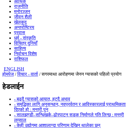
आर्थिक
राजनीति
मनोरञ्जन
जीवन शैली
खेलकुद
अन्तर्राष्ट्रिय
प्रवास
धर्म - संस्कृति
विचित्र दुनियाँ
साहित्य
निर्वाचन विशेष
राशिफल
ENGLISH
होमपेज
/
विचार - वार्ता
/ सगरमाथा आरोहणमा जेनन ग्यासको पहिलो प्रयोग
हेडलाईन
- बढ्दै ग्यासको आयात, हट्दै अभाव
- समृद्धिका लागि अनुसन्धान, नवप्रर्वतन र आविस्कारलाई प्राथमिकता
दिएको हो : मन्त्री पुन
- सालझण्डी–सन्धिखर्क–ढोरपाटन सडक निर्माणले गति लिन्छ : मन्त्री
लम्साल
- केही उद्योगमा आशालाग्दा परिणाम देखिन थालेका छन्