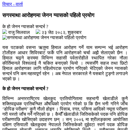
विचार - वार्ता
सगरमाथा आरोहणमा जेनन ग्यासको पहिलो प्रयोग
के हो जेनन ग्यासको सन्दर्भ ?
राजु सिलवाल
२३ जेठ २०८२, शुक्रबार
यस पटकको वसन्त ऋतुमा हिमाल आरोहण गर्ने याम सम्पन्न भई आरोहण
टोलीहरु आधार शिविरबाट फर्के पनि आरोहणको चर्चा अझै सेलाएको छैन ।
हिमाल चढ्ने क्रममा विभिन्न सहासी पर्वतारोहीले स्थापित गरेका नौला
कीर्तिमानले विश्वलाई नै चकित बनाएको थियो । त्यससँगै सहज तथा छिटो
हिमाल आरोहणका लागि पहिलोपटक प्रयोग गरिएको भेटिएको जेनन ग्यासको
सन्दर्भ पनि कम महत्वपूर्ण रहेन । अब नेपाल सरकारले नै यसबारे टुङ्गो लगाउने
भएको छ ।
के हो जेनन ग्यासको सन्दर्भ ?
विभिन्न अन्तरराष्ट्रिय खेलकुद प्रतियोगितामा सहभागी खेलाडीले कुनै
शक्तिवद्र्धक प्रतिबन्धित औषधिको प्रयोग गरेको छ कि छैन भनी गरिने जाँच
‘डोपिङ परीक्षण’ कुनै नौलो होइन । पिसाब, रगत, पसिना आदिको नमूना परीक्षण
गरी यस्तो जाँच गर्ने गरिएको छ । कैयौँ खेलाडीले जितिसकेको पदक पनि डोपिङ
परीक्षणपछि खोसिएको उदाहरण छन् । सन् २००६ मा श्रीलङ्कामा आयोजित
दक्षिण एसियाली खेलकुदमा नेपालले जितिसकेको दुईवटा स्वर्ण पदक डोपिङ
परीक्षणमा खेलाडी असफल भएपछि खोसिएको थियो । यसैकारण नेपाली