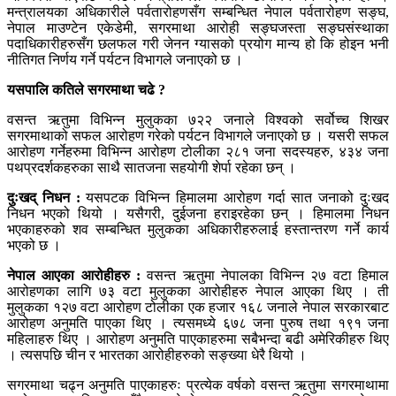
मन्त्रालयका अधिकारीले पर्वतारोहणसँग सम्बन्धित नेपाल पर्वतारोहण सङ्घ,
नेपाल माउण्टेन एकेडेमी, सगरमाथा आरोही सङ्घजस्ता सङ्घसंस्थाका
पदाधिकारीहरुसँग छलफल गरी जेनन ग्यासको प्रयोग मान्य हो कि होइन भनी
नीतिगत निर्णय गर्ने पर्यटन विभागले जनाएको छ ।
यसपालि कतिले सगरमाथा चढे ?
वसन्त ऋतुमा विभिन्न मुलुकका ७२२ जनाले विश्वको सर्वोच्च शिखर
सगरमाथाको सफल आरोहण गरेको पर्यटन विभागले जनाएको छ । यसरी सफल
आरोहण गर्नेहरुमा विभिन्न आरोहण टोलीका २८१ जना सदस्यहरु, ४३४ जना
पथप्रदर्शकहरुका साथै सातजना सहयोगी शेर्पा रहेका छन् ।
दुःखद् निधन :
यसपटक विभिन्न हिमालमा आरोहण गर्दा सात जनाको दुःखद
निधन भएको थियो । यसैगरी, दुईजना हराइरहेका छन् । हिमालमा निधन
भएकाहरुको शव सम्बन्धित मुलुकका अधिकारीहरुलाई हस्तान्तरण गर्ने कार्य
भएको छ ।
नेपाल आएका आरोहीहरु :
वसन्त ऋतुमा नेपालका विभिन्न २७ वटा हिमाल
आरोहणका लागि ७३ वटा मुलुकका आरोहीहरु नेपाल आएका थिए । ती
मुलुकका १२७ वटा आरोहण टोलीका एक हजार १६८ जनाले नेपाल सरकारबाट
आरोहण अनुमति पाएका थिए । त्यसमध्ये ६७८ जना पुरुष तथा १९१ जना
महिलाहरु थिए । आरोहण अनुमति पाएकाहरुमा सबैभन्दा बढी अमेरिकीहरु थिए
। त्यसपछि चीन र भारतका आरोहीहरुको सङ्ख्या धेरै थियो ।
सगरमाथा चढ्न अनुमति पाएकाहरुः प्रत्येक वर्षको वसन्त ऋतुमा सगरमाथामा