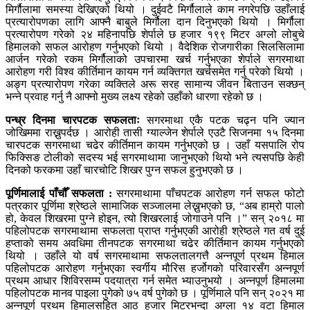
मिर्गौलामा समस्या देखिएको थियो । दुईवटै मिर्गौलाले काम नगरेपछि उहाँलाई
प्रत्यारोपणका लागि आफ्नै बाबुले मिर्गौला दान दिनुभएको थियो । मिर्गौला
प्रत्यारोपण गरेको २४ महिनापछि शेर्पाले छ हजार १९९ मिटर अग्लो लोबुचे
हिमालको सफल आरोहण गर्नुभएको थियो । वैदेशिक रोजगारीका सिलसिलामा
आर्जन गरेको रकम मिर्गौलाको उपचारमा खर्च गर्नुभएका शेर्पाले सगरमाथा
आरोहण गरी विश्व कीर्तिमान कायम गर्न व्यक्तिगत खर्चसमेत गर्नु परेको थियो ।
अङ्ग प्रत्यारोपण गरेका व्यक्तिले अरू सरह सामान्य जीवन बिताउन सक्छन्
भन्ने प्रवाह गर्नु नै आफ्नो मुख्य लक्ष्य रहेको उहाँको धारणा रहेको छ ।
पन्ध्र दिनमा चारपटक सफलताः
सगरमाथा एकै पटक चढ्न पनि ज्यान
जोखिममा राख्नुपर्दछ । आरोही तासी ग्याल्जेन शेर्पाले एउटै सिजनमा १५ दिनमा
चारपटक सगरमाथा चढेर कीर्तिमान कायम गर्नुभएको छ । उहाँ यसपालि रोप
फिक्सिङ टोलीको सदस्य भई सगरमाथामा जानुभएको थियो भने त्यसपछि केही
दिनको फरकमा उहाँ चारचोटि शिखर पुग्न सफल हुनुभएको छ ।
पूर्णिमालाई पाँचौँ सफलता :
सगरमाथामा पाँचपटक आरोहण गर्न सफल फोटो
पत्रकार पूर्णिमा श्रेष्ठले सामाजिक सञ्जालमा लेख्नुभएको छ, “अब हाम्रो पालो
हो, केवल शिखरमा पुग्ने होइन, त्यो शिखरलाई जोगाउने पनि ।” सन् २०१८ मा
पहिलोपटक सगरमाथामा सफलता प्राप्त गर्नुभएकी आरोही श्रेष्ठले गत वर्ष दुई
हप्ताको समय अवधिमा तीनपटक सगरमाथा चढेर कीर्तिमान कायम गर्नुभएको
थियो । उहाँले यो वर्ष सगरमाथामा सफलतालगत्तै अन्नपूर्ण प्रथम हिमाल
पहिलोपटक आरोहण गर्नुभएका स्वर्गीय मौरिस हर्जोगको परिवारसँग अन्नपूर्ण
प्रथम आधार शिविरसम्म पदयात्रा गर्न समेत भ्याउनुभयो । अन्नपूर्ण हिमालमा
पहिलोपटक मानव पाइला पुगेको ७५ वर्ष पुगेको छ । पूर्णिमाले पनि सन् २०२१ मा
अन्नपूर्ण प्रथम हिमालसहित आठ हजार मिटरभन्दा अग्ला १४ वटा हिमाल