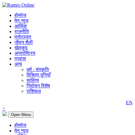
होमपेज
मेन न्युज
आर्थिक
राजनीति
मनोरञ्जन
जीवन शैली
खेलकुद
अन्तर्राष्ट्रिय
प्रवास
अन्य
धर्म - संस्कृति
विचित्र दुनियाँ
साहित्य
निर्वाचन विशेष
राशिफल
EN
>
Open Menu
होमपेज
मेन न्युज