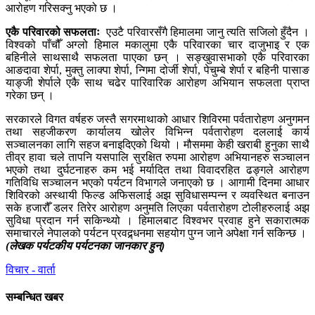
आरोहण गरिसक्नु भएको छ ।
एकै परिवारको सफलताः
एउटै परिवारसँगै हिमालमा जानु त्यति सजिलो हुँदैन ।
विश्वको पाँचौँ अग्लो हिमाल मकालुमा एकै परिवारका चार दाजुभाइ र एक
बहिनीले साथसाथै सफलता पाएका छन् । सङ्खुवासभाको एकै परिवारका
आङदावा शेर्पा, मुक्तु लाक्पा शेर्पा, न्गिमा दोर्जी शेर्पा, पेचुम्बे शेर्पा र बहिनी पासाङ
याङ्जी शेर्पाले एकै साथ चढेर पारिवारिक आरोहण अभियान सफलता प्राप्त
गरेका छन् ।
सरकारले विगत वर्षहरु जस्तै सगरमाथाको आधार शिविरमा पर्वतारोहण अनुगमन
तथा सहजीकरण कार्यालय खोलेर विभिन्न पर्वतारोहण दललाई कार्य
सञ्चालनका लागि सहज बनाइदिएको थियो । मौसममा केही खराबी हुनुका साथै
तीव्र हावा चले तापनि यसपालि सुरक्षित रुपमा आरोहण अभियानहरु सञ्चालन
भएको तथा दुर्घटनाहरु कम भई मर्यादित तथा विवादरहित ढङ्गले आरोहण
गतिविधि सञ्चालन भएको पर्यटन विभागले जनाएको छ । आगामी दिनमा आधार
शिविरको अस्थायी फिल्ड अफिसलाई अझ सुविधासम्पन्न र व्यवस्थित बनाउन
सके हजारौँ डलर तिरेर आरोहण अनुमति लिएका पर्वतारोहण टोलीहरुलाई अझ
सुविधा प्रदान गर्न सकिन्थ्यो । हिमालबाट विश्वभर प्रवाह हुने सकारात्मक
समाचारले नेपालको पर्यटन प्रवद्र्र्धनमा सहयोग पुग्न जाने अपेक्षा गर्न सकिन्छ ।
(लेखक पर्यटकीय पर्यटनका जानकार हुन्)
विचार - वार्ता
सम्बन्धित खबर