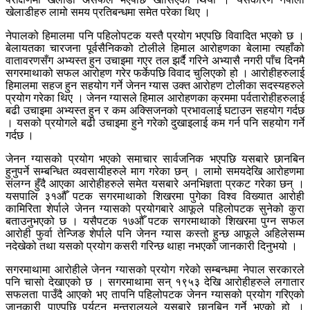
खेलाडीहरु लामो समय प्रतिबन्धमा समेत परेका थिए ।
नेपालको हिमालमा पनि पहिलोपटक यस्तै प्रयोग भएपछि विवादित भएको छ ।
बेलायतका चारजना पूर्वसैनिकको टोलीले हिमाल आरोहणका बेलामा त्यहाँको
वातावरणसँग अभ्यस्त हुन उचाइमा गएर तल झर्दै गरिने अभ्यासै नगरी पाँच दिनमै
सगरमाथाको सफल आरोहण गरेर फर्केपछि विवाद चुलिएको हो । आरोहीहरुलाई
हिमालमा सहज हुन सहयोग गर्ने जेनन ग्यास उक्त आरोहण टोलीका सदस्यहरुले
प्रयोग गरेका थिए । जेनन ग्यासले हिमाल आरोहणका क्रममा पर्वतारोहीहरुलाई
बढी उचाइमा अभ्यस्त हुन र कम अक्सिजनको प्रभावलाई घटाउन सहयोग गर्दछ
। यसको प्रयोगले बढी उचाइमा हुने गरेको दुखाइलाई कम गर्न पनि सहयोग गर्ने
गर्दछ ।
जेनन ग्यासको प्रयोग भएको समाचार सार्वजनिक भएपछि यसबारे छानबिन
हुनुपर्ने सम्बन्धित व्यवसायीहरुले माग गरेका छन् । लामो समयदेखि आरोहणमा
संलग्न हुँदै आएका आरोहीहरुले समेत यसबारे अनभिज्ञता प्रकट गरेका छन् ।
यसपालि ३१औँ पटक सगरमाथाको शिखरमा पुगेका विश्व विख्यात आरोही
कामिरिता शेर्पाले जेनन ग्यासको प्रयोगबारे आफूले पहिलोपटक सुनेको कुरा
बताउनुभएको छ । यसैपटक १७औँ पटक सगरमाथाको शिखरमा पुग्न सफल
आरोही फुर्वा तेन्जिङ शेर्पाले पनि जेनन ग्यास कस्तो हुन्छ आफूले अहिलेसम्म
नदेखेको तथा यसको प्रयोग कसरी गरिन्छ थाहा नभएको जानकारी दिनुभयो ।
सगरमाथामा आरोहीले जेनन ग्यासको प्रयोग गरेको सम्बन्धमा नेपाल सरकारले
पनि चासो देखाएको छ । सगरमाथामा सन् १९५३ देखि आरोहीहरुले लगातार
सफलता पाउँदै आएको भए तापनि पहिलोपटक जेनन ग्यासको प्रयोग गरिएको
जानकारी पाएपछि पर्यटन मन्त्रालयले यसबारे छानबिन गर्ने भएको हो ।