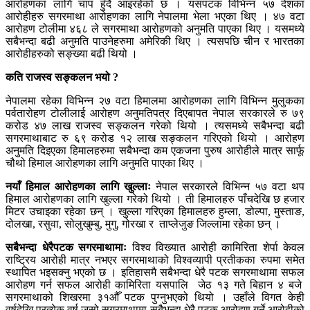
आरोहणका लागि चाप हुँदै आइरहेको छ । यसपटक विभिन्न ५७ देशका
आरोहीहरु सगरमाथा आरोहणका लागि नेपालमा भेला भएका थिए । ४७ वटा
आरोहण टोलीमा ४६८ ले सगरमाथा आरोहणको अनुमति पाएका थिए । यसमध्ये
सबैभन्दा बढी अनुमति पाउनेहरुमा अमेरिकी थिए । त्यसपछि चीन र भारतका
आरोहीहरुको सङ्ख्या बढी थियो ।
कति राजस्व सङ्कलन भयो ?
नेपालमा रहेका विभिन्न २७ वटा हिमालमा आरोहणका लागि विभिन्न मुलुकका
पर्वतारोहण टोलीलाई आरोहण अनुमतिपत्र दिएबापत नेपाल सरकारले रु ७९
करोड ४७ लाख राजस्व सङ्कलन गरेको थियो । त्यसमध्ये सबैभन्दा बढी
सगरमाथाबाट रु ६९ करोड १२ लाख सङ्कलन गरिएको थियो । आरोहण
अनुमति दिइएका हिमालहरुमा सबैभन्दा कम एकजना पुरुष आरोहीले मात्र सार्फू
चौथो हिमाल आरोहणका लागि अनुमति पाएका थिए ।
नयाँ हिमाल आरोहणका लागि खुल्लाः
नेपाल सरकारले विभिन्न ५७ वटा थप
हिमाल आरोहणका लागि खुल्ला गरेको थियो । ती हिमालहरु पाँचदेखि छ हजार
मिटर उचाइका रहेका छन् । खुल्ला गरिएका हिमालहरु हुम्ला, डोल्पा, मुस्ताङ,
दोलखा, रसुवा, सोलुखुम्बु, मुगु, गोरखा र ताप्लेजुङ जिल्लामा रहेका छन् ।
सबैभन्दा धेरैपटक सगरमाथामाः
विश्व विख्यात आरोही कामिरिता शेर्पा केवल
राष्ट्रिय आरोही मात्र नभएर सगरमाथाको विश्वव्यापी प्रतीकका रुपमा समेत
स्थापित भइसक्नु भएको छ । इतिहासमै सबैभन्दा धेरै पटक सगरमाथामा सफल
आरोहण गर्न सफल आरोही कामिरिता यसपालि जेठ १३ गते बिहान ४ बजे
सगरमाथाको शिखरमा ३१औँ पटक पुग्नुभएको थियो । उहाँले विगत केही
वर्षदेखि प्रत्येक वर्ष जसो सगरमाथामा सबैभन्दा धेरै पटक आरोहण गर्ने आरोहीको